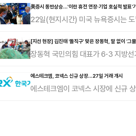
계획을 국방부에 제출했다”고 말했다
美증시 동반상승…'이란 휴전 연장·기업 호실적 발표'
면서 “이란과 그 지도자들이 미국 
22일(현지시간) 미국 뉴욕증시는 
사령관은 22일(현지시간) 군사위원회
됐던 처형을 취소했다. 매우 감사하게
기업들의 호실적 발표가 겹치면서 일
전환을 위한 조건들을 충족하겠다고 
8명의 여성을…
뉴욕증권거래소에서 전통적인 우량주
[지선 현장] 김진태 '돌직구' 맞은 장동혁, 말 없이 '그물
2028년 10월 1일부터 2029년 9
장동혁 국민의힘 대표가 6·3 지방선
간) 전 거래일보다 340.90포인트(0
2028년 10월 1일~12월 31일이다
자치도 양양을 찾았다. 8박 10일간
다. 대형주 위주의 S&P500지수는 73
건을 …
음으로 광역단체장 후보 지원에 나선
에스테크엠, 코넥스 신규 상장…27일 거래 개시
을 기록했고, 기술주 중심의 나스닥10
에스테크엠이 코넥스 시장에 신규 
원도지사 후보가 전날 '회관 일기'를
른 2만 4659.34에 거래를 마쳤다
의 코넥스시장상장을 승인했으며, 4
어촌마을에서 시작됐다. 다만 현장에
혔다.에스테크엠은 특수목적용 기계
을 수습해야 한다는 취지의 쓴소리를
생산한다.지정자문인은 IBK투자증권
회관에서 지역 맞춤형 공약을 발표하
500원이다.2020년 설립된 이 회