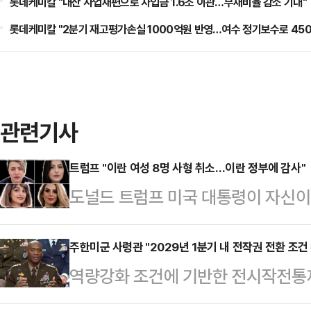
롯데케미칼 "대산 사업재편으로 차입금 1.6조 이관…부채비율 감소 기대"
롯데케미칼 "2분기 재고평가손실 1000억원 반영…여수 정기보수로 450
관련기사
트럼프 "이란 여성 8명 사형 취소…이란 정부에 감사"
도널드 트럼프 미국 대통령이 자신이 
가 이뤄졌다면서 이란 정부에 감사
프 대통령은 22일(현지시간) 소셜미
주한미군 사령관 "2029년 1분기 내 전작권 전환 조건
역량강화 조건에 기반한 전시작전통
부가 내 요청을 받아들여 여성 8명에
주한미군 사령관이 “2029회계연도
즉시 석방될 것이고 4명은 징역 1개