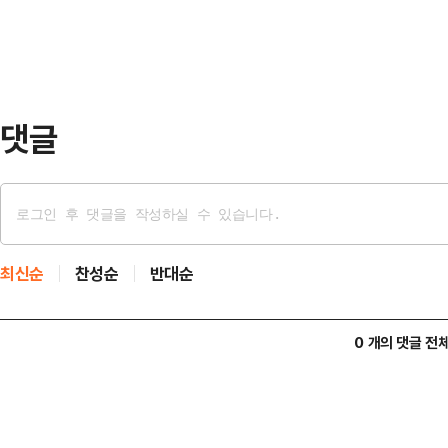
천~속초 동서고속…
난해 매출액은 약 100억원, 영업이
6100만원을 기록했다.자산총액은 1
6300만원 수준이다.최대주주는…
댓글
최신순
찬성순
반대순
0 개의 댓글 전