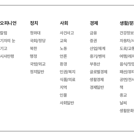
오피니언
정치
사회
경제
생활/문
칼럼
청와대
사건사고
금융
건강정보
기자의 눈
국회/정당
교육
증권
자동차/
기고
북한
노동
산업/재계
도로/교
시사만평
행정
언론
중기/벤처
여행/레
국방/외교
환경
부동산
음식/맛
정치일반
인권/복지
글로벌경제
패션/뷰
식품/의료
생활경제
공연/전
지역
경제일반
책
인물
종교
사회일반
날씨
생활문화