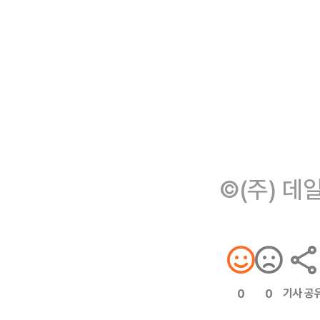
©(주) 데
기사 공
0
0