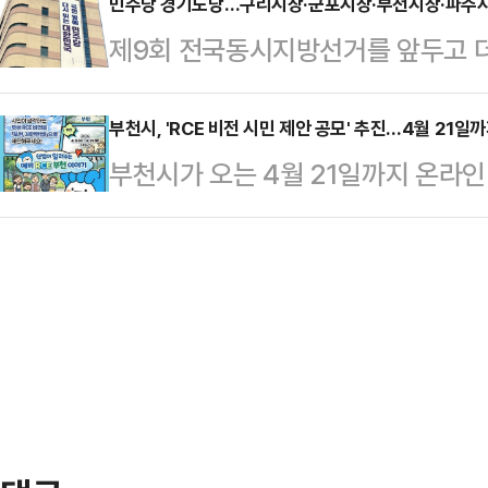
습센터와 협업해 교육과 취업 간 연
민주당 경기도당…구리시장·군포시장·부천시장·파주시
서는 소사3구역(시공사 DL이앤씨·롯
제9회 전국동시지방선거를 앞두고 
기회를 제공하기 위해 마련됐다.상
를 상반기 중 일반분양할 예정이며,
레이스가 막바지에 이르고 있다.민
심곡동종합사회복지관 등 베이비부머 
설)은 전…
을 통해 선출한다는 원칙으로 각 후
부천시, 'RCE 비전 시민 제안 공모' 추진…4월 21일
총 12회에 걸쳐 진행된다.현장 방
부천시가 오는 4월 21일까지 온라인
경기도당은 지난 11일, 구리시장·
1~2명이 맡는다.이들은 참여자의 
썹'을 통해 '부천 RCE 비전 시민 
한 본경선 진출자를 발표했다.구리시
로 분석해 재취업 방향을…
가 UN대학의 지속가능발전교육 거점
남 전 구리시장이 결선에서 맞붙고 
에서 시민의 의견을 정책에 반영하
행 전 군포시의장과 한대희 전 군포
육의 개념을 쉽게 이해하고 정책 과정
후보가 탈락했다.부천시장은 서진웅
특징이다.지속가능발전은 환경·사회·
인식 확산이 핵심 과제로 꼽힌다.부
해도와 참여도를 동시에…