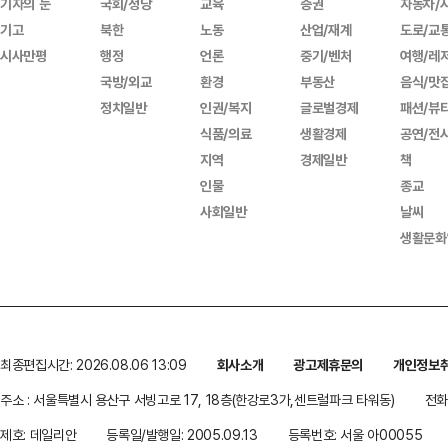
기자의 눈
국회/정당
교육
증권
자동차/
기고
북한
노동
산업/재계
도로/교
시사만평
행정
언론
중기/벤처
여행/레
국방/외교
환경
부동산
음식/맛
정치일반
인권/복지
글로벌경제
패션/뷰
식품/의료
생활경제
공연/전
지역
경제일반
책
인물
종교
사회일반
날씨
생활문화
최종편집시간: 2026.08.06 13:09
회사소개
광고제휴문의
개인정보
주소 : 서울특별시 용산구 서빙고로 17, 18층(한강로3가,센트럴파크 타워동)
전화 
제호: 데일리안
등록일/발행일: 2005.09.13
등록번호: 서울 아00055