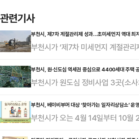
관련기사
부천시, 제7차 계절관리제 성과…초미세먼지 역대 최
부천시가 ‘제7차 미세먼지 계절관리제
지 농도를 기록했다.부천시는 지난해
리제 기간 동안 초미세먼지 평균 농
부천시, 원·신도심 역세권 중심으로 4400세대 주택 
부천시가 원도심 정비사업 3곳(소사3,
다.이는 계절관리제 시행 이후 가장 
역세권을 중심으로 주택 공급을 본격
인 24㎍/㎥보다도 낮아, 부천시 
량이 총 4400여 세대 규모로 예정
부천시, 베이비부머 대상 ‘찾아가는 일자리상담소’ 운
타났다.미세먼지 계절관리제는 고농
부천시가 오는 4월 14일부터 10월
나는 지난 2월 분양이 시작된 괴안3
까지 평상시보다 강화된 저감 정책을 
상으로 ‘찾아가는 일자리상담소’를
넘’이다.해당 사업은 전체 759세대
기질 개선을 위한 핵심 …