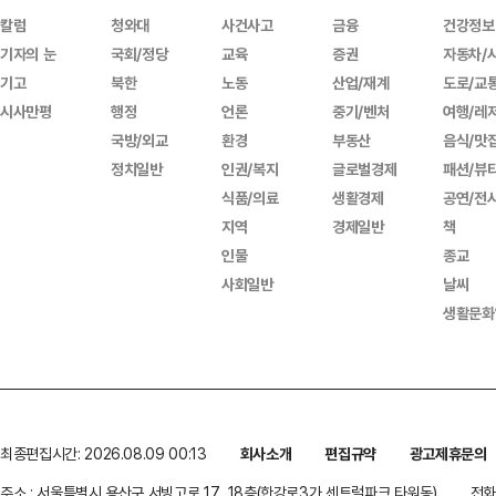
칼럼
청와대
사건사고
금융
건강정보
기자의 눈
국회/정당
교육
증권
자동차/
기고
북한
노동
산업/재계
도로/교
시사만평
행정
언론
중기/벤처
여행/레
국방/외교
환경
부동산
음식/맛
정치일반
인권/복지
글로벌경제
패션/뷰
식품/의료
생활경제
공연/전
지역
경제일반
책
인물
종교
사회일반
날씨
생활문화
최종편집시간: 2026.08.09 00:13
회사소개
편집규약
광고제휴문의
주소 : 서울특별시 용산구 서빙고로 17, 18층(한강로3가,센트럴파크 타워동)
전화 