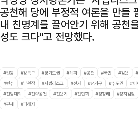
공천해 당에 부정적 여론을 만들 
내 친명계를 끌어안기 위해 공천을
성도 크다"고 전망했다.
#갈등
#강득구
#경기도권
#계파
#공천
#국민
#김용
#변수
#부원장
#사법리스크
#선거
#선거구
#수도권
#이
#전당대회
#전략공천
#전용기
#전현희
#정청래
#정치검찰
#판세
#피해자