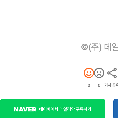
©(주) 데
기사 공
0
0
네이버에서 데일리안 구독하기