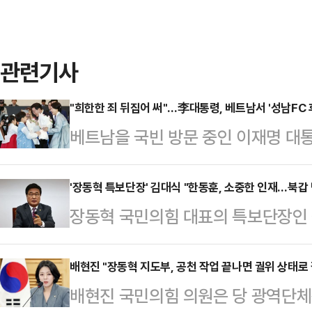
관련기사
"희한한 죄 뒤집어 써"…李대통령, 베트남서 '성남FC
베트남을 국빈 방문 중인 이재명 대통
해 현재 최고 수준인 협력 관계를 
발전시키려 한다"고 했다.이재명 대
'장동혁 특보단장' 김대식 "한동훈, 소중한 인재…북갑
장동혁 국민의힘 대표의 특보단장인 김
동포간담회에서 "지난해 우리 정부 
갑 보궐선거 출마를 예고한 한동훈 전
로는 첫 국빈 방한을 했고 이번에 베
며 국회의원 보궐선에서 자당 후보와 
배현진 "장동혁 지도부, 공천 작업 끝나면 궐위 상태로 
빈으로 제가 오게 됐다"며 이 같이 
배현진 국민의힘 의원은 당 광역단체
고 주장했다.김대식 의원은 이날 JT
과 한국의 특별한 관계를 알 수 있지