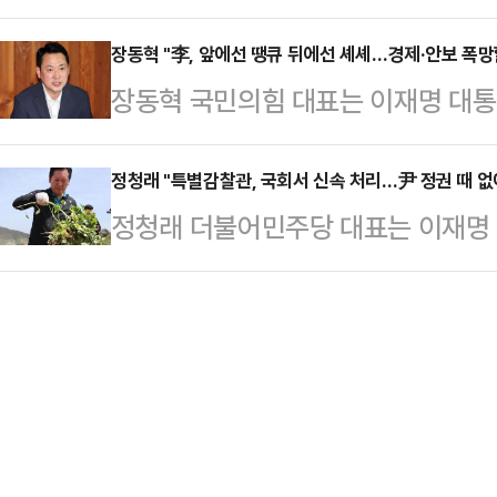
각자도생에 나서는 것과 관련해 "(장
에 대해 "좋아지고 있다"며 "국민의
지도자들과 만…
부"라며 "사실상 공천 작업이 끝나면
장동혁 "李, 앞에선 땡큐 뒤에선 셰셰…경제·안보 폭망
(정부·여당과) 균형을 맞추려고 하
장동혁 국민의힘 대표는 이재명 대통
라고 말했다.배현진 의원은 22일 SB
냐"라고 밝혔다.김 의원은 "나라가 
큐', 뒤에서는 '셰셰'하다가는 경제
선거대책위원회) 꾸리겠다고 하신 경
듯 부산 시민이 …
표는 22일 자신의 페이스북을 통해 
정청래 "특별감찰관, 국회서 신속 처리…尹 정권 때 없
지도부를 단단하게 지탱해 주던 분들
정청래 더불어민주당 대표는 이재명
당 연구위원회(RSC)' 소속 의원들
생각들을 국민과 유권자들께서 하실 
명 절차 개시와 관련해 "국회에서 
사실을 언급하며 이같이 적었다.그는 
김진태 강원특별도…
록 하겠다"고 말했다.정 대표는 22
다"며 "왜 한국 정부는 동맹국인 미
상 최고위원회를 열고 "대통령께서 
하는 건가"라고 반문했다. 이어 "도
듭 요청했다"며 이같이 밝혔다.앞서 
이재명…
별감찰관 정상화 검토를 지시한 바 있
이내 친족, 청와대 고위 공무원에 대