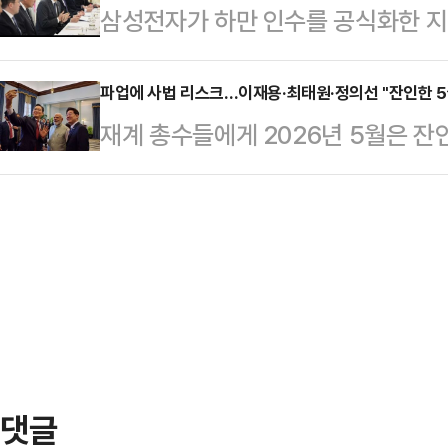
삼성전자가 하만 인수를 공식화한 지 
대해 국정조사를 벌이는 것인지 도무
하고 있다. 이는 전체 조합원의 절반
거듭하며 전장과 오디오를 양축으로 
정할 일이라면 굳이 국정조사라는 복
30%에 해당하는 규…
의 투자를 감행하며 미래 성장동력을
파업에 사법 리스크…이재용·최태원·정의선 "잔인한 5
집권당이 ‘조작기소’라고 평가할 정
재계 총수들에게 2026년 5월은 잔
했다는 평가와 함께 새롭게 주목 받
의를 통해 공소 무효를 선언하는 법을
력 업종의 실적은 견조하고 인도와
자는 2016년 11월 약 80억달러(약
더 바람직한 방법이라…
통해 글로벌 영토 확장도 순조롭다.
표했고, 2017년 3월 절차를 마무리
크와 지배구조를 흔드는 재산 분할 
인수합병(M&A) 가운데 최대 규모였
있다.삼성 이재용, ‘상한 폐지’ 던졌
갈등의 최전선에 서 있다. 지난 21
안전보호시설 78곳을 특정하고 63
다. 특히 사…
댓글