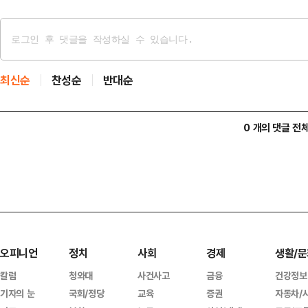
최신순
찬성순
반대순
0 개의 댓글 전
오피니언
정치
사회
경제
생활/문
칼럼
청와대
사건사고
금융
건강정보
기자의 눈
국회/정당
교육
증권
자동차/