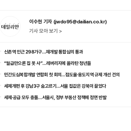
이수현 기자 (jwdo95@dailian.co.kr)
기사 모아 보기 >
신촌역 인근 298가구…재개발 통합심의 통과
“월급만으론 집 못 사”…레버리지에 올라탄 청년들
민간도심복합개발 연합회 첫 회의…접도율·용도지역 규제 개선 건의
세제개편 후 강남3구 숨고르기…서울 집값은 강북이 끌었다
세제·공급 모두 충돌…서울시, 정부 부동산 정책에 정면 반발