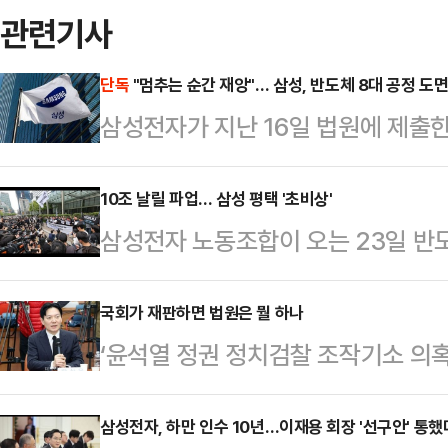
관련기사
단독
"멈추는 순간 재앙"… 삼성, 반도체 8대 공정 도
삼성전자가 지난 16일 법원에 제출한
는 사측의 위기감을 뒷받침하는 총 
증)가 포함된 것으로 확인됐다. 삼
10조 날릴 파업… 삼성 평택 '초비상'
삼성전자 노동조합이 오는 23일 반
될 경우 발생할 수 있는 경제적·물
대규모 파업 결의대회를 연다. 최근
측은 과거 삼성전자 기흥·평택 공장의
확보한 가운데, 이번 집회가 노조의
국회가 재판하면 법원은 뭘 하나
장 화재 사례 등을 증거로 제출하며 
‘윤석열 정권 정치검찰 조작기소 의
것으로 보인다. 업계는 물론 글로벌
원에서 수조원의 피해가 발생한다는 
도 진행 중이다. 이미 법원에 넘겨져
높아지고 있다.22일 업계에 따르면
함께 제출해 이번…
더불어민주당이 ‘조작기소 의혹사건’
삼성전자, 하만 인수 10년…이재용 회장 '선구안' 통했
에 휴가자 등을 포함해 최대 3만70