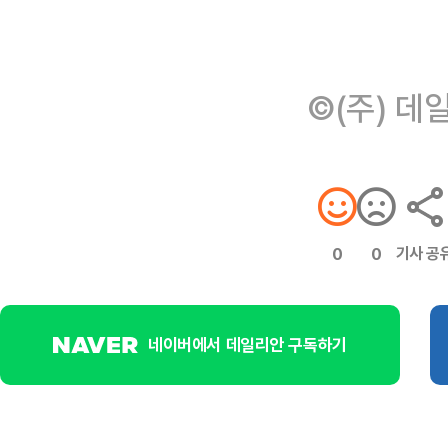
©(주) 데
기사 공
0
0
네이버에서 데일리안 구독하기