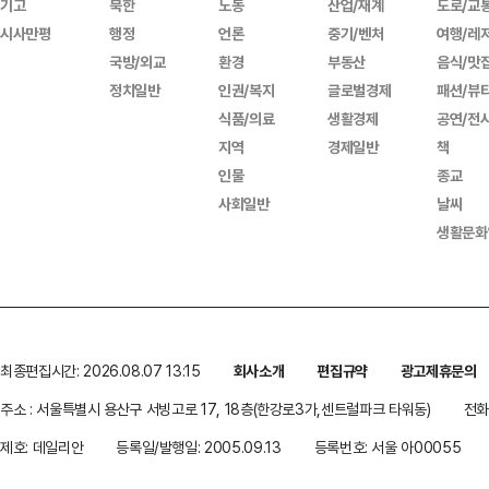
기고
북한
노동
산업/재계
도로/교
시사만평
행정
언론
중기/벤처
여행/레
국방/외교
환경
부동산
음식/맛
정치일반
인권/복지
글로벌경제
패션/뷰
식품/의료
생활경제
공연/전
지역
경제일반
책
인물
종교
사회일반
날씨
생활문화
최종편집시간: 2026.08.07 13:15
회사소개
편집규약
광고제휴문의
주소 : 서울특별시 용산구 서빙고로 17, 18층(한강로3가,센트럴파크 타워동)
전화 
제호: 데일리안
등록일/발행일: 2005.09.13
등록번호: 서울 아00055