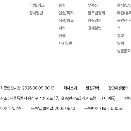
국방/외교
환경
부동산
음식/맛
정치일반
인권/복지
글로벌경제
패션/뷰
식품/의료
생활경제
공연/전
지역
경제일반
책
인물
종교
사회일반
날씨
생활문화
최종편집시간: 2026.08.09 00:13
회사소개
편집규약
광고제휴문의
주소 : 서울특별시 용산구 서빙고로 17, 18층(한강로3가,센트럴파크 타워동)
전화 
제호: 데일리안
등록일/발행일: 2005.09.13
등록번호: 서울 아00055