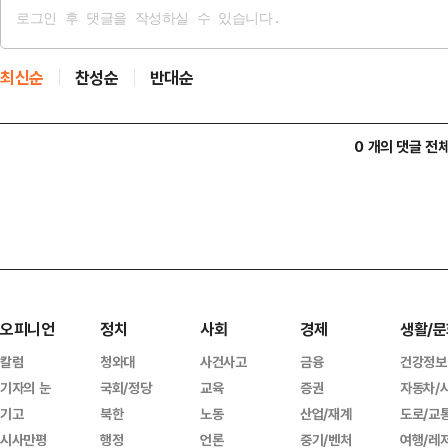
최신순
찬성순
반대순
0 개의 댓글 전
오피니언
정치
사회
경제
생활/문
칼럼
청와대
사건사고
금융
건강정보
기자의 눈
국회/정당
교육
증권
자동차/
기고
북한
노동
산업/재계
도로/교
시사만평
행정
언론
중기/벤처
여행/레