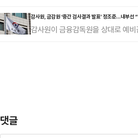
대규모 파업 결의대회를 연다. 최근
21일 페이스북에 이 대통령이 정동영 
더 바람직한 방법이라…
확보한 가운데, 이번 집회가 노조의
감사원, 금감원 ‘중간 검사결과 발표’ 정조준…내부선 
호한 것을 두고 "미국과 헤어질 결심
감사원이 금융감독원을 상대로 예비
것으로 보인다. 업계는 물론 글로벌
프가 묻는다. '한미동맹? or 한중동맹
간 검사결과 발표’ 등이 법령상 비밀
높아지고 있다.22일 업계에 따르면
한중동맹…
점으로 떠오르고 있다.22일 금융권
에 휴가자 등을 포함해 최대 3만70
제재 과정에서 이뤄진 중간 검사결과
하고 있다. 이는 전체 조합원의 절반
들여다보는 것으로 파악됐다. 검사 
30%에 해당하는 규…
금융기관 검사 및 제재에 관한 규정
표는 검사나 조사가 완료되기 전에 
에 공개하는 방식으로, 예…
댓글