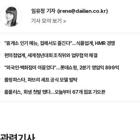
임유정 기자 (irene@dailian.co.kr)
기사 모아 보기 >
"휴게소 인기 메뉴, 집에서도 즐긴다"…식품업계, HMR 경쟁
편의점업계, 세계청년대회 조직위와 업무협약 체결
"외국인·백화점이 이끌었다"…롯데쇼핑, 2분기 영업익 899억
롤링파스타, 파브리 셰프 공식 모델 발탁
홈플러스, 회생 첫발 뗐다…오늘부터 67개 점포 가오픈
관련기사