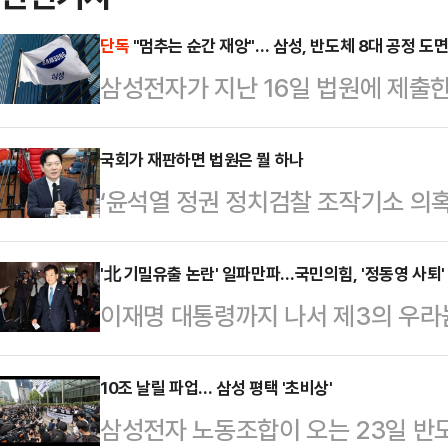
단독
"멈추는 순간 재앙"… 삼성, 반도체 8대 공정 도
삼성전자가 지난 16일 법원에 제출한
는 사측의 위기감을 뒷받침하는 총 
증)가 포함된 것으로 확인됐다. 삼
국회가 재판하면 법원은 뭘 하나
‘윤석열 정권 정치검찰 조작기소 의
될 경우 발생할 수 있는 경제적·물
도 진행 중이다. 이미 법원에 넘겨져
측은 과거 삼성전자 기흥·평택 공장의
더불어민주당이 ‘조작기소 의혹사건’
'北 기밀유출 논란' 일파만파…국민의힘, '정동영 사퇴'
장 화재 사례 등을 증거로 제출하며 
이재명 대통령까지 나서 제3의 우라
대해 국정조사를 벌이는 것인지 도무
원에서 수조원의 피해가 발생한다는 
부 장관의 기밀 유출 논란 대응에 나
정할 일이라면 굳이 국정조사라는 복
함께 제출해 이번…
끌어올렸다. 이번 사안을 역대급 외
10조 날릴 파업… 삼성 평택 '초비상'
집권당이 ‘조작기소’라고 평가할 정
삼성전자 노동조합이 오는 23일 반
을 촉구하는 한편 사퇴 압박까지 전
의를 통해 공소 무효를 선언하는 법을