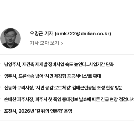
오명근 기자 (omk722@dailian.co.kr)
기사 모아 보기 >
남양주시, 재건축·재개발 정비사업 속도 높인다...사업기간 단축
양주시, 드론배송 넘어 ‘시민 체감형 공공서비스’로 확대
신동화 구리시장, ‘시민 공감 로드체킹’ 검배근린공원 조성 현장 방문
손배찬 파주시장, 파주시 첫 폭염 중대경보 발효에 따른 긴급 현장 점검나
포천시, 2026년 '길 위의 인문학' 운영