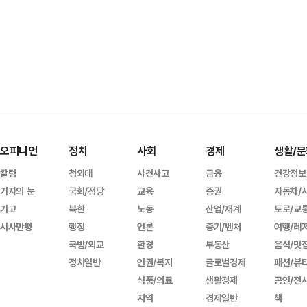
오피니언
정치
사회
경제
생활/문
칼럼
청와대
사건사고
금융
건강정보
기자의 눈
국회/정당
교육
증권
자동차/
기고
북한
노동
산업/재계
도로/교
시사만평
행정
언론
중기/벤처
여행/레
국방/외교
환경
부동산
음식/맛
정치일반
인권/복지
글로벌경제
패션/뷰
식품/의료
생활경제
공연/전
지역
경제일반
책