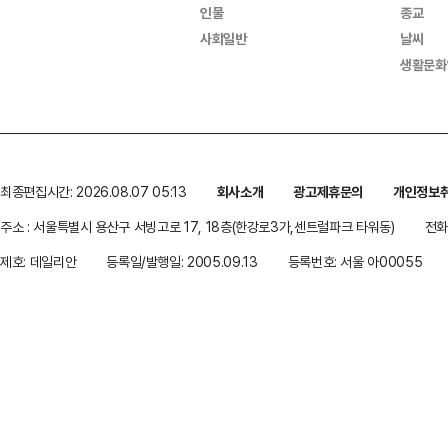
인물
종교
사회일반
날씨
생활문화
최종편집시간: 2026.08.07 05:13
회사소개
광고제휴문의
개인정보
주소 : 서울특별시 용산구 서빙고로 17, 18층(한강로3가,센트럴파크 타워동)
전화 
제호: 데일리안
등록일/발행일: 2005.09.13
등록번호: 서울 아00055