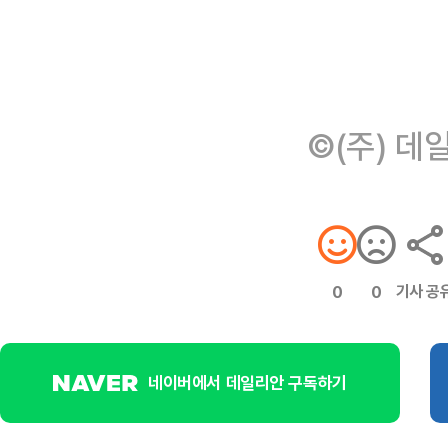
©(주) 데
기사 공
0
0
네이버에서 데일리안 구독하기