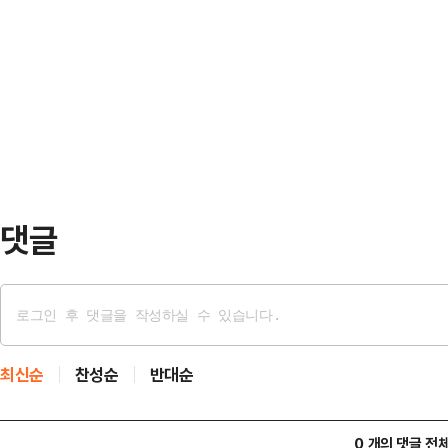
을 벤치마킹하고 지방소멸대응기금의
원할 계획이다.올해 희망마을 만들기 
다.이번 방문은 ‘2026년도 지방소
차 발표심사를 거쳐 6월 최종 선정
지역으로 선정된 영월군의 성공 비결
지원활동가)를 공동…
여 실질적인 유입 인구 창출 방안을
지방소멸대응기금 투자계획 수립 및 
을 들은 후, 주요 사업 …
댓글
최신순
찬성순
반대순
0 개의 댓글 전