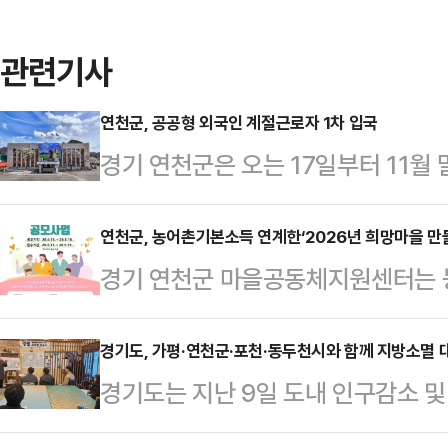
관련기사
연천군, 공공형 외국인 계절근로자 1차 입국
경기 연천군은 오는 17일부터 11월
력중개센터를 운영한다고 밝혔다.이번
한 것으로, 라오스 국적 외국인 계절근
연천군, 농어촌기본소득 연계한‘2026년 희망마을 만들
경기 연천군 마을공동체지원센터는 농
터 농가 현장에 투입된다. 농가 이용료
마을 만들기 주민공모사업’ 참여 공
저 수준이다.올해 지역 농가에 배치
기 공모사업’은 지역의 인적·물적 
경기도, 가평·연천군·포천·동두천시와 함께 지방소멸 
규모로, 1차 입국자 47명을 시작으로
경기도는 지난 9일 도내 인구감소 및 
을 발굴하고 해결 방안을 모색해 실행
차적으로 농가 현장에 배치될 예정이
동두천)과 함께 강원특별자치도 영월
동체 활동 지원사업으로, 총 10개 공
근로자 …