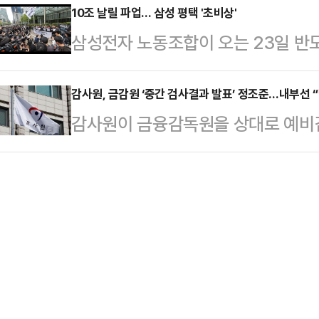
끌어올렸다. 이번 사안을 역대급 외
10조 날릴 파업… 삼성 평택 '초비상'
집권당이 ‘조작기소’라고 평가할 정
삼성전자 노동조합이 오는 23일 반
을 촉구하는 한편 사퇴 압박까지 전
의를 통해 공소 무효를 선언하는 법을
대규모 파업 결의대회를 연다. 최근
21일 페이스북에 이 대통령이 정동영 
더 바람직한 방법이라…
확보한 가운데, 이번 집회가 노조의
감사원, 금감원 ‘중간 검사결과 발표’ 정조준…내부선 
호한 것을 두고 "미국과 헤어질 결심
감사원이 금융감독원을 상대로 예비
것으로 보인다. 업계는 물론 글로벌
프가 묻는다. '한미동맹? or 한중동맹
간 검사결과 발표’ 등이 법령상 비밀
높아지고 있다.22일 업계에 따르면
한중동맹…
점으로 떠오르고 있다.22일 금융권
에 휴가자 등을 포함해 최대 3만70
제재 과정에서 이뤄진 중간 검사결과
하고 있다. 이는 전체 조합원의 절반
들여다보는 것으로 파악됐다. 검사 
30%에 해당하는 규…
금융기관 검사 및 제재에 관한 규정
표는 검사나 조사가 완료되기 전에 
에 공개하는 방식으로, 예…