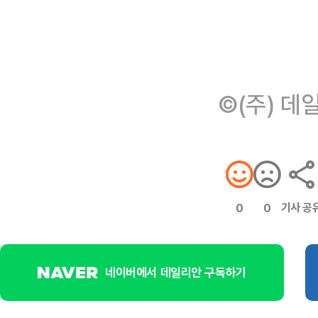
©(주) 데
기사 공
0
0
네이버에서 데일리안 구독하기