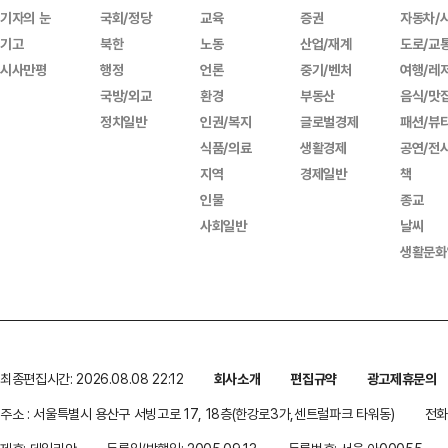
기자의 눈
국회/정당
교육
증권
자동차/
기고
북한
노동
산업/재계
도로/교
시사만평
행정
언론
중기/벤처
여행/레
국방/외교
환경
부동산
음식/맛
정치일반
인권/복지
글로벌경제
패션/뷰
식품/의료
생활경제
공연/전
지역
경제일반
책
인물
종교
사회일반
날씨
생활문화
최종편집시간: 2026.08.08 22:12
회사소개
편집규약
광고제휴문의
주소 : 서울특별시 용산구 서빙고로 17, 18층(한강로3가,센트럴파크 타워동)
전화 