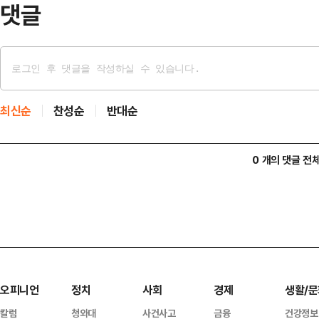
댓글
최신순
찬성순
반대순
0 개의 댓글 전
오피니언
정치
사회
경제
생활/문
칼럼
청와대
사건사고
금융
건강정보