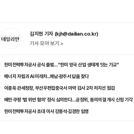
김지현 기자 (kjh@dailian.co.kr)
기사 모아 보기 >
한미전략투자공사 공식 출범…“한미 양국 산업 생태계 잇는 가교”
에너지 자립과 AI 미래차...해남·광주서 답을 찾다
이종욱 관세청장, 부산우편집중국서 마약 검사 2차 저지선 점검
배민·쿠팡 ‘법 위반 혐의’ 정식 심의한다…공정위, 동의의결 개시 신청 기각
한미전략투자공사 초대 이사 강종석·김경한 임명