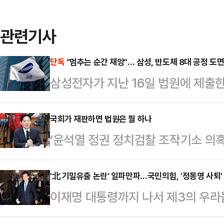
관련기사
단독
"멈추는 순간 재앙"… 삼성, 반도체 8대 공정 도
삼성전자가 지난 16일 법원에 제출한
는 사측의 위기감을 뒷받침하는 총 
증)가 포함된 것으로 확인됐다. 삼
국회가 재판하면 법원은 뭘 하나
‘윤석열 정권 정치검찰 조작기소 의
될 경우 발생할 수 있는 경제적·물
도 진행 중이다. 이미 법원에 넘겨져
측은 과거 삼성전자 기흥·평택 공장의
더불어민주당이 ‘조작기소 의혹사건’
'北 기밀유출 논란' 일파만파…국민의힘, '정동영 사퇴'
장 화재 사례 등을 증거로 제출하며 
이재명 대통령까지 나서 제3의 우라
대해 국정조사를 벌이는 것인지 도무
원에서 수조원의 피해가 발생한다는 
부 장관의 기밀 유출 논란 대응에 나
정할 일이라면 굳이 국정조사라는 복
함께 제출해 이번…