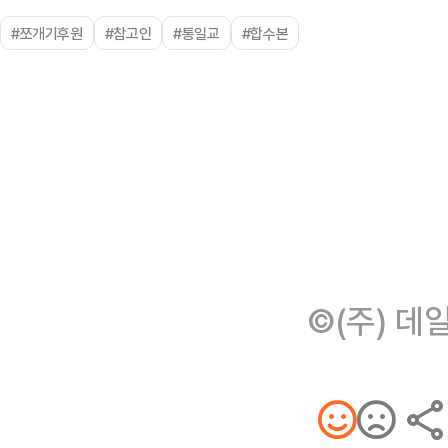
#쪼개기후원
#참고인
#통일교
#합수본
©(주) 데