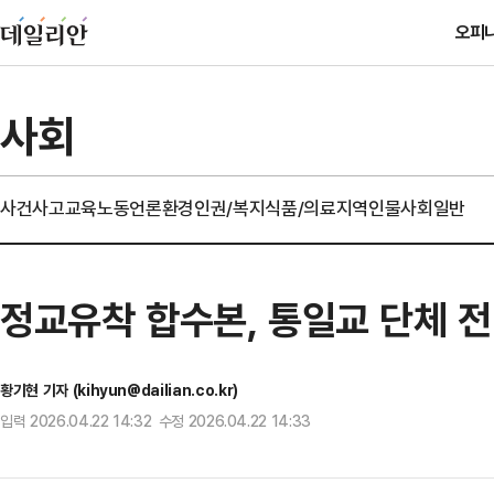
오피
사회
사건사고
교육
노동
언론
환경
인권/복지
식품/의료
지역
인물
사회일반
정교유착 합수본, 통일교 단체 
황기현 기자 (kihyun@dailian.co.kr)
입력 2026.04.22 14:32 수정 2026.04.22 14:33