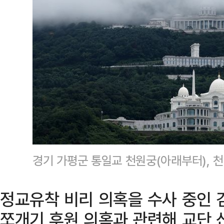
경기 가평군 통일교 천원궁(아래부터), 천
정교유착 비리 의혹을 수사 중인 
쪼개기 후원 의혹과 관련해 교단