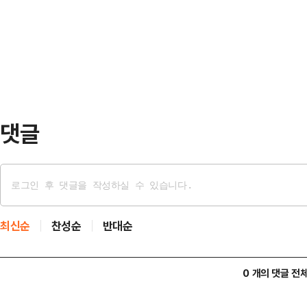
건을 주거침입과 절도, 동물보호법 
장실질심사)을 한 뒤 "증거 인멸 및
성립 여부를 따져볼 필요가 있다는 
찰이 청구한 구속영장…
대덕경찰서는 주거침입, 절도, 동물보
해 조사 중이라고 최근 밝혔다. A씨
한 주택에 …
댓글
최신순
찬성순
반대순
0 개의 댓글 전