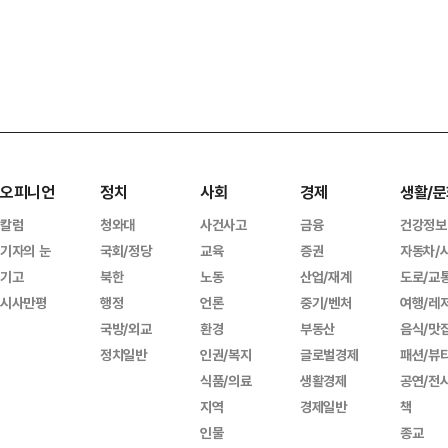
오피니언
정치
사회
경제
생활/문
칼럼
청와대
사건사고
금융
건강정보
기자의 눈
국회/정당
교육
증권
자동차/
기고
북한
노동
산업/재계
도로/교
시사만평
행정
언론
중기/벤처
여행/레
국방/외교
환경
부동산
음식/맛
정치일반
인권/복지
글로벌경제
패션/뷰
식품/의료
생활경제
공연/전
지역
경제일반
책
인물
종교