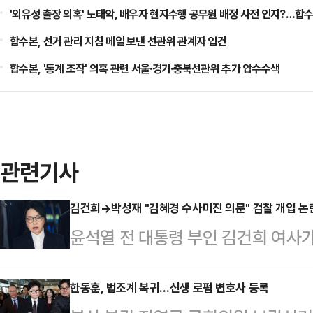
'외유성 출장 의혹' 노태악, 배우자 현지수행 공무원 배정 사전 인지?…합수
합수본, 선거 관리 지침 메일 보낸 선관위 관계자 입건
합수본, '통계 조작' 의혹 관련 서울·경기·충북선관위 추가 압수수색
관련기사
김건희→박성재 "김혜경 수사미진 의문" 검찰 개입 논란
윤석열 전 대통령 부인 김건희 여사가
그램 메시지가 법정에 공개되면서 영
위로 떠오르고 있다. 논란이 사실로
한동훈, 법조계 복귀…신생 로펌 변호사 등록