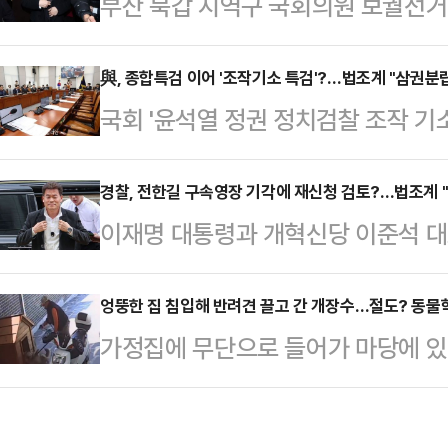
부산 북갑 지역구 국회의원 보궐선거
직권남용죄가 직접 적용되는지 여부는
가 신생 법무법인 소속 변호사로 등
물을 수 있다는 분석이 나온다.서울
르면 한 전 대표는 지난달 서울 강남
與, 종합특검 이어 '조작기소 특검'?…법조계 "삼권분립
20일 박 전 장관의 직권남용권리행
국회 '윤석열 정권 정치검찰 조작 
속 변호사로 이름을 올렸다. 대한
공판을 열고 김 여사의 명품백 수수
(국조특위) 소속 여당 의원들이 검
록 절차는 지난해 7월 마친 것으로 
고검 검사를 증인으로 불…
하며 특별검사 출범의 필요성을 언급
경찰, 전한길 구속영장 기각에 재신청 검토?…법조계 "
낸 한 전 대표는 2023년 12월 퇴
이재명 대통령과 개혁신당 이준석 대
당은 조작기소 특검 (언급을 통해 앞
원장을 맡았다. 2024년 7월 당대
받아온 한국사 강사 출신 유튜버 전
국가폭력, 정권의 만행이라고 단정함
후 사퇴했다.한 전…
구가 기각됐다. 경찰은 영장 기각 사
엉뚱한 집 침입해 반려견 끌고 간 개장수…절도? 동물학대
정한 상태"라며 "이건 일반적인 사
가정집에 무단으로 들어가 마당에 있던
장 재신청 여부를 결정할 방침인데,
에 종속되는 결과가 초래될 수 있는,
장수'가 경찰에 붙잡혔다. 단순 절도
도 기각될 가능성이 매우 크다"고 
보인다"고 우려했다.2…
한 침해로 평가할 것인지 법적 쟁점
지법 김진만 영장전담 부장판사는 전