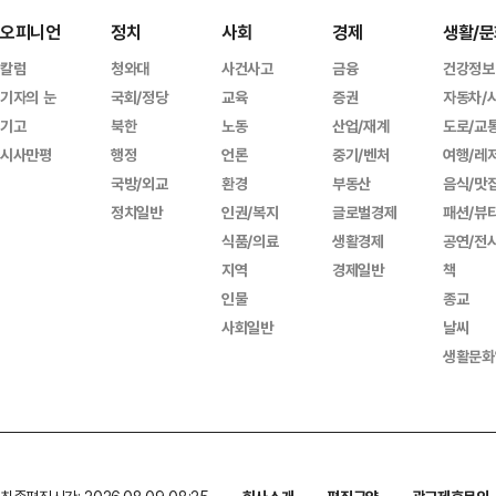
오피니언
정치
사회
경제
생활/문
칼럼
청와대
사건사고
금융
건강정보
기자의 눈
국회/정당
교육
증권
자동차/
기고
북한
노동
산업/재계
도로/교
시사만평
행정
언론
중기/벤처
여행/레
국방/외교
환경
부동산
음식/맛
정치일반
인권/복지
글로벌경제
패션/뷰
식품/의료
생활경제
공연/전
지역
경제일반
책
인물
종교
사회일반
날씨
생활문화