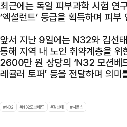
최근에는 독일 피부과학 시험 연
‘엑설런트’ 등급을 획득하며 피부
앞서 지난 9일에는 N32와 김
통해 지역 내 노인 취약계층을 위
2600만 원 상당의 ‘N32 모션베드’
레귤러 토퍼’ 등을 전달하며 의미
#N32
#N32모션베드
#김선태
#시몬스