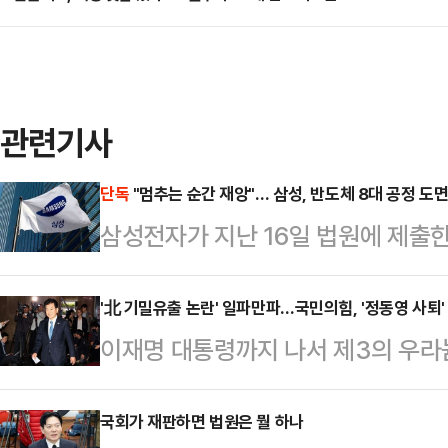
관련기사
단독
"멈추는 순간 재앙"… 삼성, 반도체 8대 공정 도
삼성전자가 지난 16일 법원에 제출한
는 사측의 위기감을 뒷받침하는 총 
증)가 포함된 것으로 확인됐다. 삼
'北 기밀유출 논란' 일파만파…국민의힘, '정동영 사퇴'
이재명 대통령까지 나서 제3의 우라
될 경우 발생할 수 있는 경제적·물
부 장관의 기밀 유출 논란 대응에 나
측은 과거 삼성전자 기흥·평택 공장의
끌어올렸다. 이번 사안을 역대급 외
국회가 재판하면 법원은 뭘 하나
장 화재 사례 등을 증거로 제출하며 