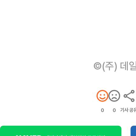
©(주) 데
기사 공
0
0