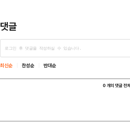
부산의 의뢰로 지난 17~20일 '부
접조사 방식으…
댓글
최신순
찬성순
반대순
0 개의 댓글 전