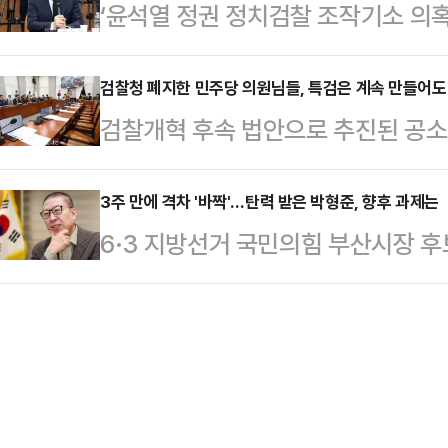
‘윤석열 정권 정치검찰 조작기소 의
을 촉구하는 한편 사퇴 압박까지 전
원에서 수조원의 피해가 발생한다는 
도 진행 중이다. 이미 법원에 넘겨져
21일 페이스북에 이 대통령이 정동영 
함께 제출해 이번…
더불어민주당이 ‘조작기소 의혹사건’
검찰청 폐지한 민주당 의원님들, 특검은 계속 만들어도
호한 것을 두고 "미국과 헤어질 결심
검찰개혁 후속 법안으로 추진된 공
대해 국정조사를 벌이는 것인지 도무
프가 묻는다. '한미동맹? or 한중동맹
법이 지난달 국회 본회의를 통과하며 
정할 일이라면 굳이 국정조사라는 복
한중동맹…
형사사법 체계 출범이 예고됐다. 이
3주 만에 격차 '바짝'…탄력 받은 박형준, 향후 과제는
집권당이 ‘조작기소’라고 평가할 정
6·3 지방선거 국민의힘 부산시장 
이를 '수사와 기소의 분리'라는 오랜
의를 통해 공소 무효를 선언하는 법을
섭다. 이달 초만 해도 더불어민주당
중된 권한을 나누고, 견제와 균형을
더 바람직한 방법이라…
수까지 벌어진 격차를 2주 만에 한 
향성 자체는 충분히 토론될 가치가 있
성을 인정받은 데다 부산 북갑에 출사
어질 것이다.그런데 제도 개편의 명
과 때문이란 분석이다. 이에 정치권에
나치기 어려운 의문이…
구도를 만들면 '박형준 바람'이 불 