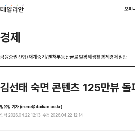
오피
경제
금융
증권
산업/재계
중기/벤처
부동산
글로벌경제
생활경제
경제일반
김선태 숙면 콘텐츠 125만뷰 돌
임유정 기자 (irene@dailian.co.kr)
입력 2026.04.22 12:13 수정 2026.04.22 12:14