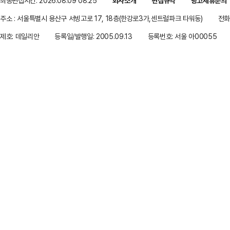
최종편집시간: 2026.08.09 08:25
회사소개
편집규약
광고제휴문의
주소 : 서울특별시 용산구 서빙고로 17, 18층(한강로3가,센트럴파크 타워동)
전화 
제호: 데일리안
등록일/발행일: 2005.09.13
등록번호: 서울 아00055