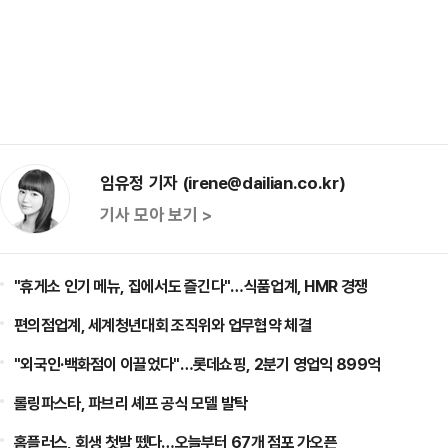
임유정 기자 (irene@dailian.co.kr)
기사 모아 보기 >
"휴게소 인기 메뉴, 집에서도 즐긴다"…식품업계, HMR 경쟁
편의점업계, 세계청년대회 조직위와 업무협약 체결
"외국인·백화점이 이끌었다"…롯데쇼핑, 2분기 영업익 899억
롤링파스타, 파브리 셰프 공식 모델 발탁
홈플러스, 회생 첫발 뗐다…오늘부터 67개 점포 가오픈