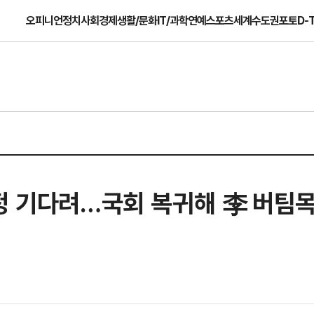
오피니언
정치
사회
경제
생활/문화
IT/과학
연예
스포츠
세계
수도권
포토
D-
정 기다려…국회 복귀해 李 버팀목