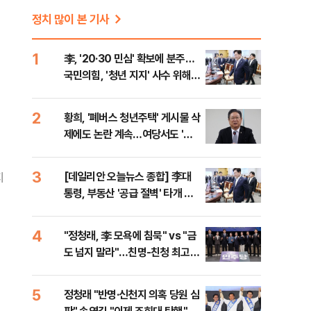
정치 많이 본 기사
1
李, '20·30 민심' 확보에 분주…
국민의힘, '청년 지지' 사수 위해
李 견제 사활
2
황희, '폐버스 청년주택' 게시물 삭
제에도 논란 계속…여당서도 '내
로남불' 비판
3
[데일리안 오늘뉴스 종합] 李대
지
통령, 부동산 '공급 절벽' 타개 총
력전, 국민의힘, '청년 지지' 사수
위해 李 견제 사활 등
4
"정청래, 李 모욕에 침묵" vs "금
도 넘지 말라"…친명-친청 최고위
원 후보, 제주서 격돌
5
정청래 "반명·신천지 의혹 당원 심