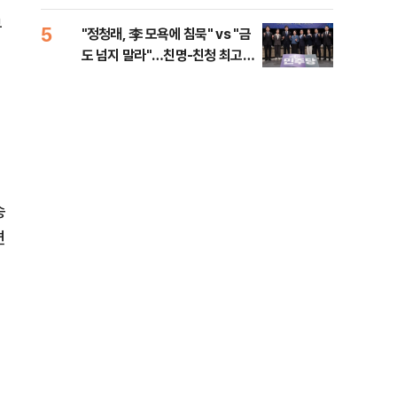
로남불' 비판
무
5
10
"정청래, 李 모욕에 침묵" vs "금
"군
도 넘지 말라"…친명-친청 최고위
이란
원 후보, 제주서 격돌
송
변