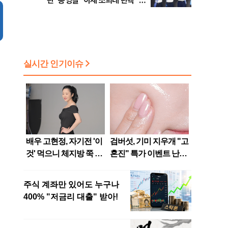
판" 송영길 "이제 조희대 탄핵" 김
민석 "대체불가 민주당"