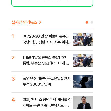
실시간 인기뉴스
1
6
李, '20·30 민심' 확보에 분주…
고수
국민의힘, '청년 지지' 사수 위해
27
李 견제 사활
2
7
[데일리안 오늘뉴스 종합] 李대
서울
통령, 부동산 '공급 절벽' 타개 총
쓸이
력전, 국민의힘, '청년 지지' 사수
위해 李 견제 사활 등
3
8
폭염 덮친 대한민국…온열질환자
경찰
누적 3000명 넘어
수사
4
9
황희, '폐버스 청년주택' 게시물 삭
최악
제에도 논란 계속…여당서도 '내
계속