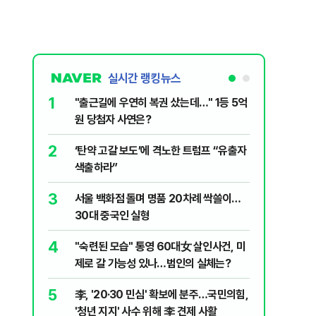
실시간 랭킹뉴스
1
6
"출근길에 우연히 복권 샀는데…" 1등 5억
"정청래,
원 당첨자 사연은?
말라"…친
격돌
2
7
‘탄약 고갈 보도’에 격노한 트럼프 “유출자
美 해상봉
색출하라”
그섬 1주
3
8
서울 백화점 돌며 명품 20차례 싹쓸이…
[데일리안
30대 중국인 실형
산 '공급 
년 지지'
4
9
"숙련된 모습" 통영 60대女 살인사건, 미
최악의 
제로 갈 가능성 있나…범인의 실체는?
낮 최고 
5
10
李, '20·30 민심' 확보에 분주…국민의힘,
폭염 덮
'청년 지지' 사수 위해 李 견제 사활
3000명