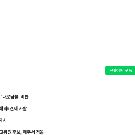
+네이버 구독
 '내로남불' 비판
위해 李 견제 사활
 지시
최고위원 후보, 제주서 격돌