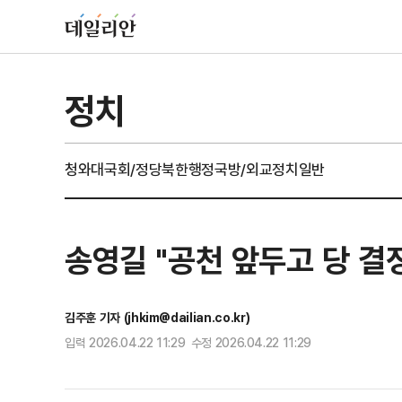
정치
청와대
국회/정당
북한
행정
국방/외교
정치일반
송영길 "공천 앞두고 당 결
김주훈 기자 (jhkim@dailian.co.kr)
입력 2026.04.22 11:29 수정 2026.04.22 11:29