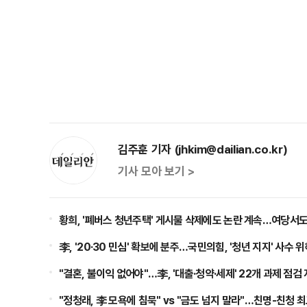
김주훈 기자 (jhkim@dailian.co.kr)
기사 모아 보기 >
황희, '폐버스 청년주택' 게시물 삭제에도 논란 계속…여당서도
李, '20·30 민심' 확보에 분주…국민의힘, '청년 지지' 사수 
"결혼, 불이익 없어야"…李, '대출·청약·세제' 22개 과제 점검
"정청래, 李 모욕에 침묵" vs "금도 넘지 말라"…친명-친청 