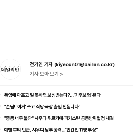
전기연 기자 (kiyeoun01@dailian.co.kr)
기사 모아 보기 >
폭염에 아프고 일 못하면 보상받는다?…'기후보험' 뜬다
"손님! '이거' 쓰고 식당·극장 출입 안됩니다"
"중동 너무 불안" 사우디·튀르키예·파키스탄 공동방위협정 체결
예멘 후티 반군, 사우디 남부 공격..."민간인 11명 부상"