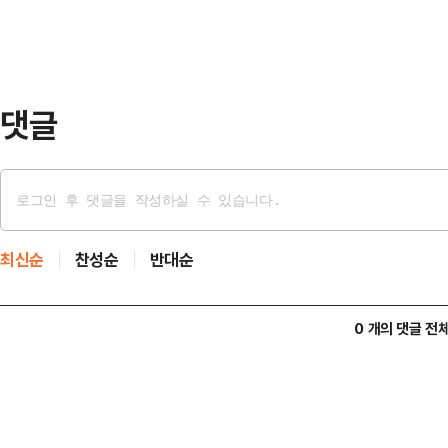
트럼프 미국 대통령이 주재한 백악관
“이번 문제를 국가 안보 위협으로 보
결국 연방수사…
댓글
최신순
찬성순
반대순
0 개의 댓글 전