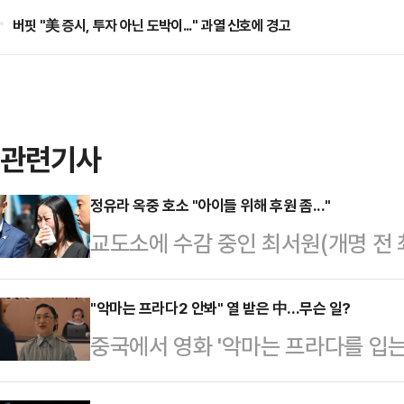
버핏 "美 증시, 투자 아닌 도박이..." 과열 신호에 경고
관련기사
정유라 옥중 호소 "아이들 위해 후원 좀..."
교도소에 수감 중인 최서원(개명 전 
다.21일 지인을 통해 자필 편지를 
는 "벌써 9주째 의정부교도소에 수감
"악마는 프라다2 안봐" 열 받은 中...무슨 일?
중국에서 영화 '악마는 프라다를 입는
지도, 목소리를 듣지도 못했다. 아이
다.21일 중화망에 따르면 지난 17일
그는 "제가 만약 좌파였다면, 세 아