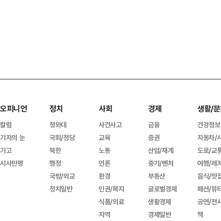
오피니언
정치
사회
경제
생활/문
칼럼
청와대
사건사고
금융
건강정보
기자의 눈
국회/정당
교육
증권
자동차/
기고
북한
노동
산업/재계
도로/교
시사만평
행정
언론
중기/벤처
여행/레
국방/외교
환경
부동산
음식/맛
정치일반
인권/복지
글로벌경제
패션/뷰
식품/의료
생활경제
공연/전
지역
경제일반
책