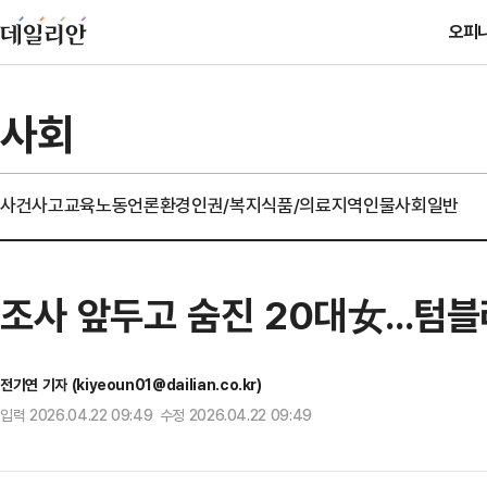
오피
사회
사건사고
교육
노동
언론
환경
인권/복지
식품/의료
지역
인물
사회일반
조사 앞두고 숨진 20대女...텀블
전기연 기자 (kiyeoun01@dailian.co.kr)
입력 2026.04.22 09:49 수정 2026.04.22 09:49