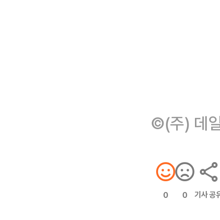
©(주) 데
기사 공
0
0