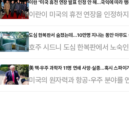
공개된 클립 영상이 논란의 발단이 
이란 "미국 휴전 연장 발표 인정 안 해…국익에 따라 행
이렇게 조용했겠느냐"라며 "모든 보수
이란이 미국의 휴전 연장을 인정하지 
웨이 분)의 보조 역할로 중국계 캐릭
좌파는 큰 죄에도 무죄를 받는다"고
할 것이라고 전했다.이란 국영방송은
우'(秦舟)로, 중국계 배우 선위톈이
호를 공개하…
22일(현지시간) 이란이 미국의 휴전
도심 한복판서 숨졌는데…10만명 지나는 동안 아무도
음이 19세기 서구 사회에서 중국인
호주 시드니 도심 한복판에서 노숙인
익에 따라 행동할 것이라고 보도했다.
하 표현인 '칭총'(Ching Chong
이를 알아채지 못한 사실이 뒤늦게 
스님 통신은 미국의 해상봉쇄 유지는
체크무…
간) 가디언 등 외신들에 따르면 네팔 
美 핵·우주 과학자 11명 연쇄 사망·실종…혹시 스파이
란은 최소한 호르무즈 해협을 개방하
미국의 원자력과 항공·우주 분야를 
일 시드니 세인트 제임스 역 출구 인
해제하겠다고 보도했다.모하마드 바
또는 실종하는 사건이 발생하는 바람
학생으로 호주에 건너왔지만 비자 만
21일 엑스(X·옛 트…
초 미 폭스뉴스 등이 나서서 소식을 
로 전락했다. 이후 거리 공연으로 생
다’고 분위기를 풍기는 소셜미디어(S
불에서 노숙 생활을 해온 것으로 전해
그쳤던 ‘과학자 연쇄 사망·실종 사건
속에서 의…