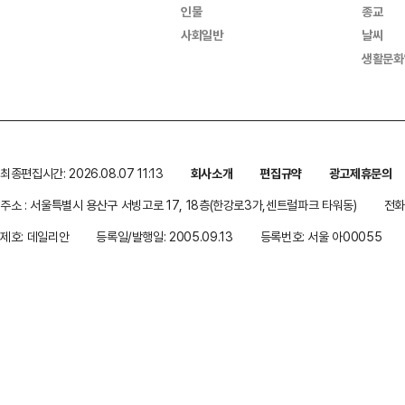
인물
종교
사회일반
날씨
생활문화
최종편집시간: 2026.08.07 11:13
회사소개
편집규약
광고제휴문의
주소 : 서울특별시 용산구 서빙고로 17, 18층(한강로3가,센트럴파크 타워동)
전화 
제호: 데일리안
등록일/발행일: 2005.09.13
등록번호: 서울 아00055