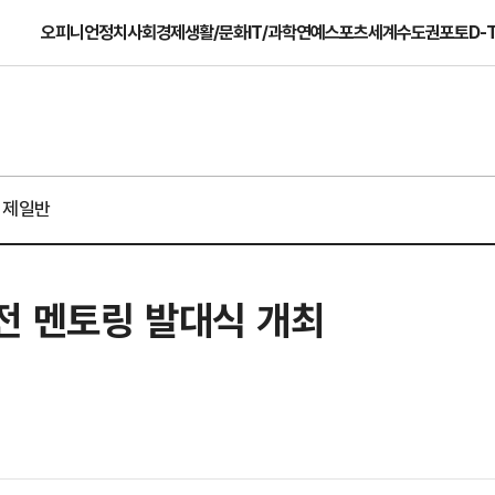
오피니언
정치
사회
경제
생활/문화
IT/과학
연예
스포츠
세계
수도권
포토
D-
경제일반
전 멘토링 발대식 개최