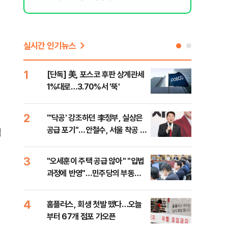
실시간 인기뉴스
1
6
[단독] 美, 포스코 후판 상계관세
[코
1%대로…3.70%서 '뚝'
더 
2
7
"'닥공' 강조하던 李정부, 실상은
[컨
공급 포기"…안철수, 서울 착공 실
각…
업
적 미달 비판
3
8
"오세훈이 주택 공급 않아" "입법
형소
과정에 반영"…민주당의 부동산
다…
세제개편 해법은
4
9
홈플러스, 회생 첫발 뗐다…오늘
대우
부터 67개 점포 가오픈
1단