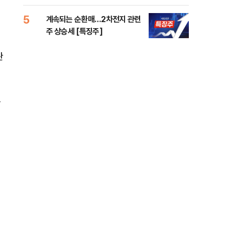
5
10
계속되는 순환매…2차전지 관련
민주
주 상승세 [특징주]
공…
관
육