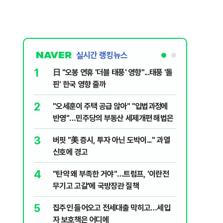
실시간 랭킹뉴스
1
6
日 "오봉 연휴 '더블 태풍' 영향"...태풍 '돌
[단독] 
핀' 한국 영향 줄까
로…3.70
2
7
"오세훈이 주택 공급 않아" "입법과정에
[코인뉴스
반영"…민주당의 부동산 세제개편 해법은
다…큰 변
3
8
버핏 "美 증시, 투자 아닌 도박이..." 과열
與김승원,
신호에 경고
"내용 다
4
9
"탄약 왜 부족한 거야"…트럼프, '이란전
“월급만으
무기고 고갈'에 국방장관 질책
탄 청년들 
5
10
집주인 들어오고 전세대출 막히고…세입
근거는 '
자 보호책은 어디에
부수, 공