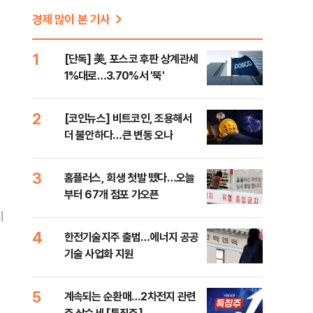
경제 많이 본 기사
1
[단독] 美, 포스코 후판 상계관세
1%대로…3.70%서 '뚝'
2
[코인뉴스] 비트코인, 조용해서
더 불안하다…큰 변동 오나
3
홈플러스, 회생 첫발 뗐다…오늘
부터 67개 점포 가오픈
지
4
한전기술지주 출범…에너지 공공
기술 사업화 지원
5
계속되는 순환매…2차전지 관련