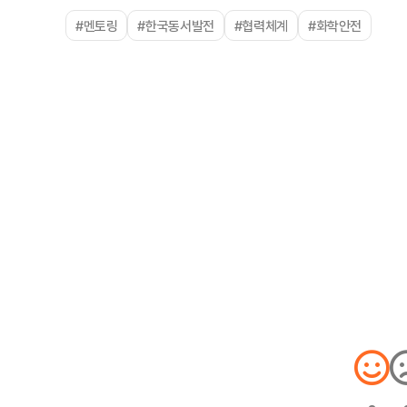
#멘토링
#한국동서발전
#협력체계
#화학안전