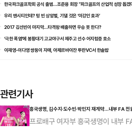
한국파크골프학회 공식 출범…조준용 회장 "파크골프의 산업적 성장 돕겠
우리 맨시티인데? 텅 빈 상암벌, 기댈 것은 ‘이강인 효과’
2017 김선빈이 마지막…타격왕 배출하면 우승 못 한다?
‘극한 폭염’에 봉황대기 고교야구서 제주고 선수 어지럼증 호소
이재영-이다영 쌍둥이 자매, 아제르바이잔 투란VC서 한솥밥
관련기사
흥국생명, 김수지·도수빈·박민지 재계약…내부 FA 전
프로배구 여자부 흥국생명이 내부 FA