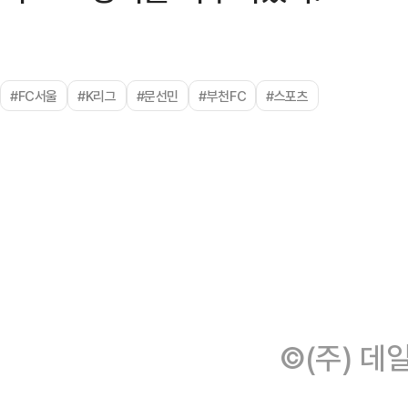
#FC서울
#K리그
#문선민
#부천FC
#스포츠
©(주) 데