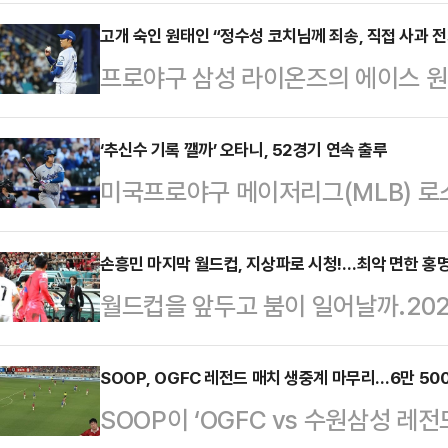
결했다.구단에 따르면 김수지, 도수빈
동행을 이어간다. 계약 규모는 김수지 
고개 숙인 원태인 “정수성 코치님께 죄송, 직접 사과 전
프로야구 삼성 라이온즈의 에이스 원
도수빈 총액 1억 4000만원(연봉 1
대해 공식 사과했다.원태인은 21일 
7000만원(연봉 6000만원·옵션 
난 19일 LG와의 경기 도중 일으킨
‘추신수 기록 깰까’ 오타니, 52경기 연속 출루
경기 운영 능력을 바탕으로 팀의 중
미국프로야구 메이저리그(MLB) 로
“지난 일요일 제가 경기장에서 보인
비 범위와 안정적인 리시브를 갖춘 
가 출루 기록에서 추신수(43)와 어
“많은 분께 심려를 많이 끼쳐 정말 
기여를…
국시각) 미국 콜로라도주 덴버 쿠
손흥민 마지막 월드컵, 지상파로 시청!…최악 면한 홍
귀 후에 잘하고 싶은 마음이 컸고, 
월드컵을 앞두고 붐이 일어날까.202
2026 MLB 정규리그 원정 경기에 
경기가 뜻대로 풀리지 않아 예민해졌
채널 JTBC는 물론 지상파 방송에서
타석에서 우전 안타를 터뜨리며 1루
붙였다.당시…
보유한 JTBC는 20일 지상파 방송 
SOOP, OGFC 레전드 매치 생중계 마무리…6만 50
25일 샌디에이고 파드리스와의 경기
SOOP이 ‘OGFC vs 수원삼성 레
을 공동중계하는데 합의했다고 밝혔다
을 52경기로 늘렸다.아시아 출신 