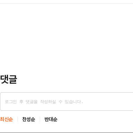
응을 이끌어냈다.SOOP은 지난 1
계권 재판매 협상을 벌여온 결과, K
뛰던 2018년 5…
‘OGFC(더 오리지널 FC)와 수원삼
오는 6월 열리는 월드컵 대회는 JT
하게 지연 없이 실시간으로 송출했다
울러 JTBC는 MBC, SBS에도 K
스, 리오 퍼디난드, 파트리스 에브라
훈, 고종수 등 국내 선수들이 출전한
높은 관심을 모았다. 이날 SOOP의
에는 약 6…
댓글
최신순
찬성순
반대순