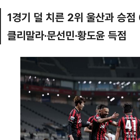
1경기 덜 치른 2위 울산과 승점 
클리말라·문선민·황도윤 득점