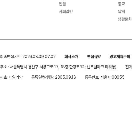
인물
종교
사회일반
날씨
생활문화
최종편집시간: 2026.08.09 07:02
회사소개
편집규약
광고제휴문의
주소 : 서울특별시 용산구 서빙고로 17, 18층(한강로3가,센트럴파크 타워동)
전화 
제호: 데일리안
등록일/발행일: 2005.09.13
등록번호: 서울 아00055