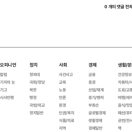
0 개의 댓글 전
오피니언
정치
사회
경제
생활/문
칼럼
청와대
사건사고
금융
건강정보
기자의 눈
국회/정당
교육
증권
자동차/
기고
북한
노동
산업/재계
도로/교
시사만평
행정
언론
중기/벤처
여행/레
국방/외교
환경
부동산
음식/맛
정치일반
인권/복지
글로벌경제
패션/뷰
식품/의료
생활경제
공연/전
지역
경제일반
책