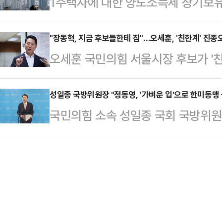
1주택자에 대한 양도소득세 장기보
될 경우 발생할 수 있는 경제적·물
하는 방안이 정부와 여권을 중심으로
측은 과거 삼성전자 기흥·평택 공장의
울 핵심 지역의 ‘똘똘한 한 채’ 현
"장동혁, 지금 후보들한테 짐"…오세훈, '친한계' 진종
장 화재 사례 등을 증거로 제출하며 
오세훈 국민의힘 서울시장 후보가 '친
자에게까지 세제 혜택을 부여하는 
원에서 수조원의 피해가 발생한다는 
동혁 대표가 진상조사를 지시하자 "
다.다만 1주택자에 대한 양도세 부
함께 제출해 이번…
다"고 지적했다.오세훈 후보는 21일
성일종 국방위원장 "정동영, '가벼운 입'으로 한미동맹
축을 초래할 수 있다는 우려도 동시에
국민의힘 소속 성일종 국회 국방위원장
보들은 당이 통합적인 노선을 걷길 
“단기 차익 투기 수요와 무관”21일
북도 구성시를 언급해 논란을 일으킨
입장을 취해야 선거에 도움 되지 않
에 대한 장특공제 등 세제…
만이 한미동맹 균열에 책임지는 유일
의힘 최고위원회에선 진 의원이 비당
위원장은 21일 국회 소통관에서 기자
북구에 거처를 마련한 것에 대해 신동
안보 공조 체계에 심각한 경고등이 
다. 이에 장 대…
하며 압박 수위를 높였다.성 위원장