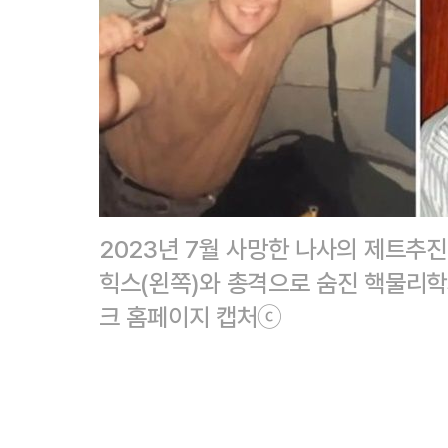
2023년 7월 사망한 나사의 제트추
힉스(왼쪽)와 총격으로 숨진 핵물리학
크 홈페이지 캡처ⓒ