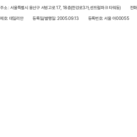
주소 : 서울특별시 용산구 서빙고로 17, 18층(한강로3가,센트럴파크 타워동)
전화 
제호: 데일리안
등록일/발행일: 2005.09.13
등록번호: 서울 아00055