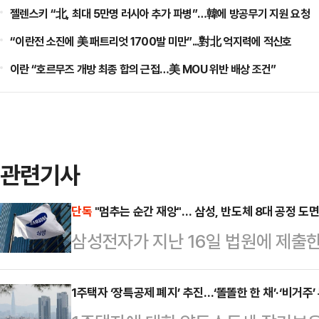
젤렌스키 “北, 최대 5만명 러시아 추가 파병”…韓에 방공무기 지원 요청
“이란전 소진에 美 패트리엇 1700발 미만”...對北 억지력에 적신호
이란 “호르무즈 개방 최종 합의 근접…美 MOU 위반 배상 조건”
관련기사
단독
"멈추는 순간 재앙"… 삼성, 반도체 8대 공정 도
삼성전자가 지난 16일 법원에 제출한
는 사측의 위기감을 뒷받침하는 총 
증)가 포함된 것으로 확인됐다. 삼
1주택자 ‘장특공제 폐지’ 추진…‘똘똘한 한 채’·‘비거주