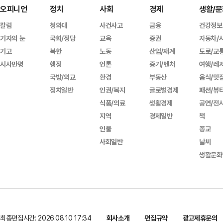
오피니언
정치
사회
경제
생활/문
칼럼
청와대
사건사고
금융
건강정보
기자의 눈
국회/정당
교육
증권
자동차/
기고
북한
노동
산업/재계
도로/교
시사만평
행정
언론
중기/벤처
여행/레
국방/외교
환경
부동산
음식/맛
정치일반
인권/복지
글로벌경제
패션/뷰
식품/의료
생활경제
공연/전
지역
경제일반
책
인물
종교
사회일반
날씨
생활문화
최종편집시간: 2026.08.10 17:34
회사소개
편집규약
광고제휴문의