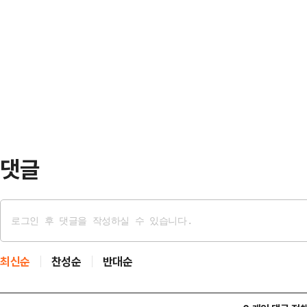
일본 여자배구 국가대표팀을 28년 
하며 압박 수위를 높였다.성 위원장
다. 그는 2012 런던 올림픽 동메달
르면, 정 장관이 '구성시'를 언급한
픽 5위 등 굵직한 성과를 연이어 달
부 장관을 긴급히 찾아…
켰다. 특히 2010년대 초반 세계랭킹
랭킹 2위까지 끌어올리며 지도력을 
‘데이터 배구…
댓글
최신순
찬성순
반대순