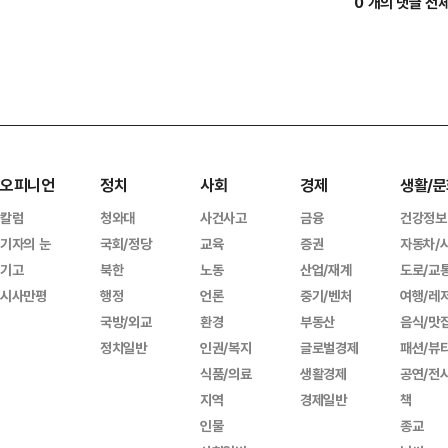
0 개의 댓글 전
오피니언
정치
사회
경제
생활/문
칼럼
청와대
사건사고
금융
건강정보
기자의 눈
국회/정당
교육
증권
자동차/
기고
북한
노동
산업/재계
도로/교
시사만평
행정
언론
중기/벤처
여행/레
국방/외교
환경
부동산
음식/맛
정치일반
인권/복지
글로벌경제
패션/뷰
식품/의료
생활경제
공연/전
지역
경제일반
책
인물
종교