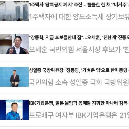
증)가 포함된 것으로 확인됐다. 삼
1주택자 ‘장특공제 폐지’ 추진…‘똘똘한 한 채’·‘비거주
1주택자에 대한 양도소득세 장기보
될 경우 발생할 수 있는 경제적·물
하는 방안이 정부와 여권을 중심으로
측은 과거 삼성전자 기흥·평택 공장의
울 핵심 지역의 ‘똘똘한 한 채’ 현
"장동혁, 지금 후보들한테 짐"…오세훈, '친한계' 진종
장 화재 사례 등을 증거로 제출하며 
오세훈 국민의힘 서울시장 후보가 '친
자에게까지 세제 혜택을 부여하는 
원에서 수조원의 피해가 발생한다는 
동혁 대표가 진상조사를 지시하자 "
다.다만 1주택자에 대한 양도세 부
함께 제출해 이번…
다"고 지적했다.오세훈 후보는 21일
성일종 국방위원장 "정동영, '가벼운 입'으로 한미동맹
축을 초래할 수 있다는 우려도 동시에
국민의힘 소속 성일종 국회 국방위원장
보들은 당이 통합적인 노선을 걷길 
“단기 차익 투기 수요와 무관”21일
북도 구성시를 언급해 논란을 일으킨
입장을 취해야 선거에 도움 되지 않
에 대한 장특공제 등 세제…
만이 한미동맹 균열에 책임지는 유일
IBK기업은행, 일본 올림픽 동메달 지휘한 마나베 감독
의힘 최고위원회에선 진 의원이 비당
프로배구 여자부 IBK기업은행은 2
위원장은 21일 국회 소통관에서 기자
북구에 거처를 마련한 것에 대해 신동
자 마나베 마사요시 감독을 신임 감
안보 공조 체계에 심각한 경고등이 
다. 이에 장 대…