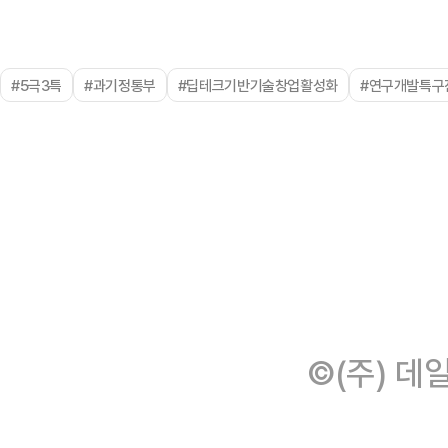
#5극3특
#과기정통부
#딥테크기반기술창업활성화
#연구개발특구
©(주) 데