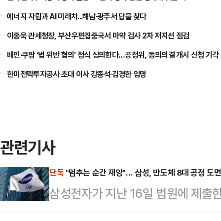
에너지 자립과 AI 미래차...해남·광주서 답을 찾다
이종욱 관세청장, 부산우편집중국서 마약 검사 2차 저지선 점검
배민·쿠팡 ‘법 위반 혐의’ 정식 심의한다…공정위, 동의의결 개시 신청 기각
한미전략투자공사 초대 이사 강종석·김경한 임명
관련기사
단독
"멈추는 순간 재앙"… 삼성, 반도체 8대 공정 도
삼성전자가 지난 16일 법원에 제출한
는 사측의 위기감을 뒷받침하는 총 