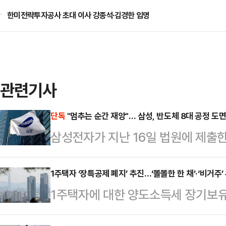
한미전략투자공사 초대 이사 강종석·김경한 임명
관련기사
단독
"멈추는 순간 재앙"… 삼성, 반도체 8대 공정 도
삼성전자가 지난 16일 법원에 제출한
는 사측의 위기감을 뒷받침하는 총 
증)가 포함된 것으로 확인됐다. 삼
1주택자 ‘장특공제 폐지’ 추진…‘똘똘한 한 채’·‘비거주
1주택자에 대한 양도소득세 장기보
될 경우 발생할 수 있는 경제적·물
하는 방안이 정부와 여권을 중심으로
측은 과거 삼성전자 기흥·평택 공장의