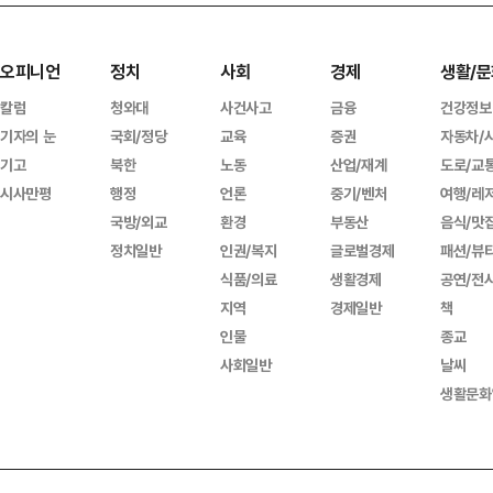
오피니언
정치
사회
경제
생활/문
칼럼
청와대
사건사고
금융
건강정보
기자의 눈
국회/정당
교육
증권
자동차/
기고
북한
노동
산업/재계
도로/교
시사만평
행정
언론
중기/벤처
여행/레
국방/외교
환경
부동산
음식/맛
정치일반
인권/복지
글로벌경제
패션/뷰
식품/의료
생활경제
공연/전
지역
경제일반
책
인물
종교
사회일반
날씨
생활문화