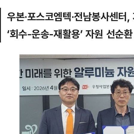
우본·포스코엠텍·전남봉사센터,
‘회수-운송-재활용’ 자원 선순환