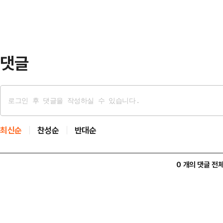
켰다. 특히 2010년대 초반 세계랭킹
랭킹 2위까지 끌어올리며 지도력을 
‘데이터 배구…
댓글
최신순
찬성순
반대순
0 개의 댓글 전