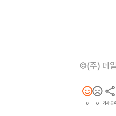
©(주) 데
기사 공
0
0