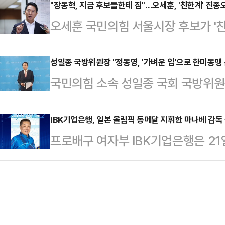
울 핵심 지역의 ‘똘똘한 한 채’ 현
"장동혁, 지금 후보들한테 짐"…오세훈, '친한계' 진종
장 화재 사례 등을 증거로 제출하며 
오세훈 국민의힘 서울시장 후보가 '친
자에게까지 세제 혜택을 부여하는 
원에서 수조원의 피해가 발생한다는 
동혁 대표가 진상조사를 지시하자 "
다.다만 1주택자에 대한 양도세 부
함께 제출해 이번…
다"고 지적했다.오세훈 후보는 21일
성일종 국방위원장 "정동영, '가벼운 입'으로 한미동맹
축을 초래할 수 있다는 우려도 동시에
국민의힘 소속 성일종 국회 국방위원장
보들은 당이 통합적인 노선을 걷길 
“단기 차익 투기 수요와 무관”21일
북도 구성시를 언급해 논란을 일으킨
입장을 취해야 선거에 도움 되지 않
에 대한 장특공제 등 세제…
만이 한미동맹 균열에 책임지는 유일
IBK기업은행, 일본 올림픽 동메달 지휘한 마나베 감독
의힘 최고위원회에선 진 의원이 비당
프로배구 여자부 IBK기업은행은 2
위원장은 21일 국회 소통관에서 기자
북구에 거처를 마련한 것에 대해 신동
자 마나베 마사요시 감독을 신임 감
안보 공조 체계에 심각한 경고등이 
다. 이에 장 대…
일본 여자배구 국가대표팀을 28년 
하며 압박 수위를 높였다.성 위원장
다. 그는 2012 런던 올림픽 동메달
르면, 정 장관이 '구성시'를 언급한
픽 5위 등 굵직한 성과를 연이어 달
부 장관을 긴급히 찾아…