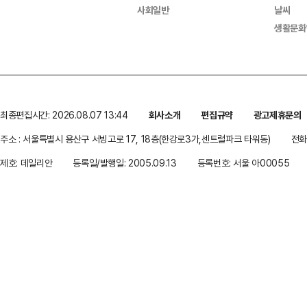
사회일반
날씨
생활문화
최종편집시간: 2026.08.07 13:44
회사소개
편집규약
광고제휴문의
주소 : 서울특별시 용산구 서빙고로 17, 18층(한강로3가,센트럴파크 타워동)
전화 
제호: 데일리안
등록일/발행일: 2005.09.13
등록번호: 서울 아00055