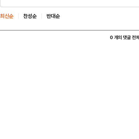
최신순
찬성순
반대순
0 개의 댓글 전