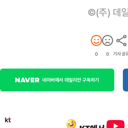
©(주) 데
기사 공
0
0
네이버에서 데일리안 구독하기