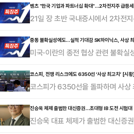
벤츠 "한국 기업과 파트너십 확대"…2차전지주 급등세
21일 장 초반 국내증시에서 2차전지
동차업체인 메르세데스-벤츠가 삼성S
한국 기업과의 파트너십 강화를 예
중동 불확실성에도…실적 기대감 SK하이닉스, 사상 최
미국·이란의 종전 협상 관련 불확실성
새다.이날 오전 10시 27분 코스피 
SK하이닉스 주가가 사상 최고가를 경
60만4000원에 거래 중이다. 장중 
장에서 SK하이닉스는 전장보다 3.86
코스피, 전쟁 리스크에도 6350선 ‘사상 최고치’ [시황
를 갈아치우기도 했다.전날 삼성SD
코스피가 6350선을 돌파하며 사상
장중 121만7000원에 거래되며 
위한 다년 계약을 체결했다고 밝힌 
남아있으나 실적 기대감이 지수를 끌
이어 SK하이닉스가 사상 최대 실적
(9.57%), …
르면 코스피지수는 오전 9시 46분 현
진승욱 체제 출범한 대신증권…초대형 IB 도전 시험대
투자심리가 강하게 반응하는 모양새
진승욱 대표 체제가 출범한 대신증권이
(1.97%) 오른 6341.87을 가리
석도 제기되지만, 당분간 업황 개선
에 올랐다.자기자본 요건은 충족했
(1.34%) 높은 6302.54로 개장