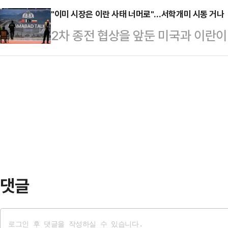
는 목소리에 힘…
이낸싱(PF) 발 재무건전성 검증이라
"이미 시장은 이란 사태 너머로"…서학개미 시동 거나
6355.39까지 치솟아 직전 최고치(
2차 종전 협상을 앞둔 미국과 이란
계에 따르면, 대신증권은 지난달 진
면 개인이 5675원 순매도해 지수
가고 있지만, 시장은 사실상 '최악의
다.진 대표는 1993년 공채로 입
각…
가락하는 중동 소식에 위험자산 선호
등을 거친 내부 출신으로, 조직 전반
내성을 보이며 전쟁 이후 유망한 투자
가된다.대신증권은 2024년 종합금
거래소에 따르면, 전날 코스피 지수는 
지 초대형 IB로 도약하겠…
6219.09에 장을 마쳤다.지난 주
화물선 나포 소식이 연이어 전해지며
기보단 협…
댓글