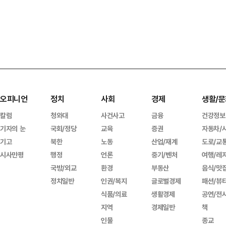
오피니언
정치
사회
경제
생활/문
칼럼
청와대
사건사고
금융
건강정보
기자의 눈
국회/정당
교육
증권
자동차/
기고
북한
노동
산업/재계
도로/교
시사만평
행정
언론
중기/벤처
여행/레
국방/외교
환경
부동산
음식/맛
정치일반
인권/복지
글로벌경제
패션/뷰
식품/의료
생활경제
공연/전
지역
경제일반
책
인물
종교