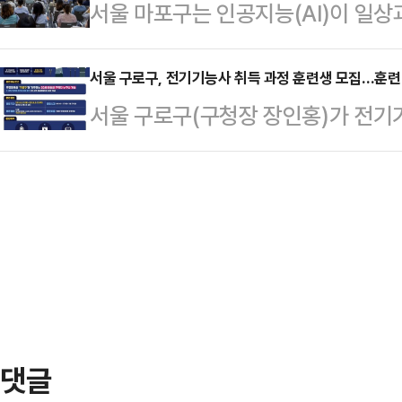
서울 마포구는 인공지능(AI)이 일상
의 청년에게 건강한 한 끼를 제공하며
민을 채용했으며, 고용유지율은 91
구민의 디지털 경쟁력을 높이고 새로
을 연장하고 예산을 확대해 더 많은 
창출 성과를…
지털 교육을 추진한다고 20일 밝혔
서울 구로구, 전기기능사 취득 과정 훈련생 모집…훈련
록 지원 규모를 늘릴 계획이다.지원 
서울 구로구(구청장 장인홍)가 전기
를 반영한 주민참여예산으로 추진되
거주 1인가구 청년으로, 가구 소득이 
모집한다고 17일 밝혔다.이번 과정
지원으로 이어진다는 점에서 의미가 
만…
을 위해 전기 내선공사 분야의 실무형
지털 교육강사 양성 사업, 청년과 
는 구민의 취업난 해소와 경제적 자
원사업으로 구성됐으며, 마포구고용
거주 20세 이상 구직자 20명을 
아동을 위한 디지털 교육강사 양성 
에 필요한 훈련비, 온라인강의, 교재
계까지 제공할 계획이다.훈련은 6월 
목요일까지 하루…
댓글