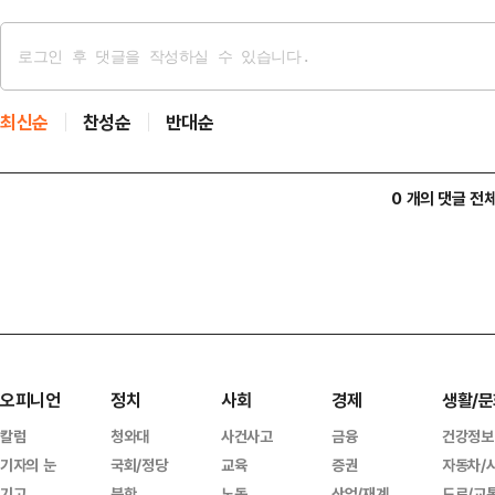
최신순
찬성순
반대순
0 개의 댓글 전
오피니언
정치
사회
경제
생활/문
칼럼
청와대
사건사고
금융
건강정보
기자의 눈
국회/정당
교육
증권
자동차/
기고
북한
노동
산업/재계
도로/교