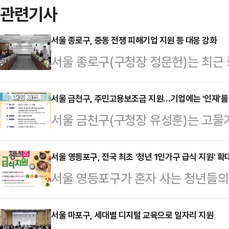
관련기사
서울 종로구, 중동 전쟁 피해기업 지원 등 대응 강화
서울 종로구(구청장 정문헌)는 최근 
해 최소화와 구민 안전 및 생활 안정
일 밝혔다.에너지 수급 안정과 피해기
서울 금천구, 주민고용보조금 지원…기업에는 '인재'를
서울 금천구(구청장 유성훈)는 고물가
천 등 분야별 대응에 중점을 뒀다.가
소기업을 지원하고, 구민의 취업 기회
등) 관련 국제 정세 변화로 피해를 
조금 지원사업'을 추진한다고 20일
서울 영등포구, 전국 최초 '청년 1인가구 급식 지원' 확
창구를 운영한다.상담 내용은 피해 
서울 영등포구가 혼자 사는 청년들의
으로 신규 채용한 관내 중소기업에 
계, 피해기업 지방세 지원 등이며,
을 덜기 위해, 지난해 전국 최초로 도
줄이고, 지역 내 지속 가능한 일자리
(☎02-2148-…
해 확대 운영한다고 20일 밝혔다.지
서울 마포구, 세대별 디지털 교육으로 일자리 지원
년 사업 도입 이후 2025년까지 3년간