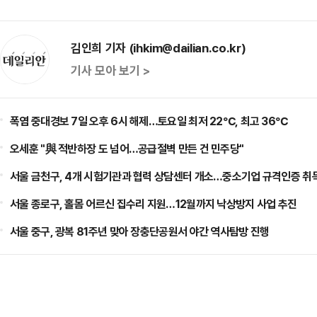
김인희 기자 (ihkim@dailian.co.kr)
기사 모아 보기 >
폭염 중대경보 7일 오후 6시 해제…토요일 최저 22℃, 최고 36℃
오세훈 "與 적반하장 도 넘어…공급절벽 만든 건 민주당"
서울 금천구, 4개 시험기관과 협력 상담센터 개소…중소기업 규격인증 취
서울 종로구, 홀몸 어르신 집수리 지원…12월까지 낙상방지 사업 추진
서울 중구, 광복 81주년 맞아 장충단공원서 야간 역사탐방 진행