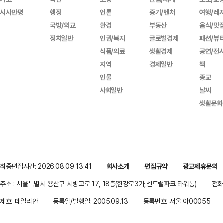
시사만평
행정
언론
중기/벤처
여행/레
국방/외교
환경
부동산
음식/맛
정치일반
인권/복지
글로벌경제
패션/뷰
식품/의료
생활경제
공연/전
지역
경제일반
책
인물
종교
사회일반
날씨
생활문화
최종편집시간: 2026.08.09 13:41
회사소개
편집규약
광고제휴문의
주소 : 서울특별시 용산구 서빙고로 17, 18층(한강로3가,센트럴파크 타워동)
전화 
제호: 데일리안
등록일/발행일: 2005.09.13
등록번호: 서울 아00055