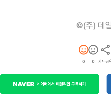
©(주) 데
기사 공
0
0
네이버에서 데일리안 구독하기