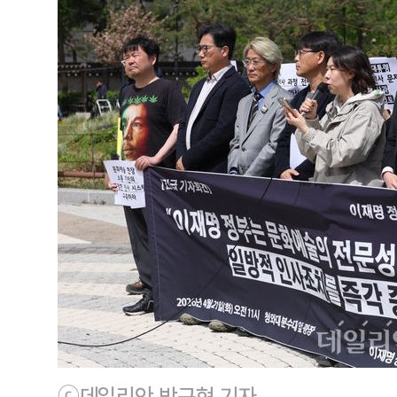
ⓒ데일리안 방규현 기자