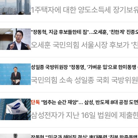
1주택자에 대한 양도소득세 장기보
하는 방안이 정부와 여권을 중심으로
울 핵심 지역의 ‘똘똘한 한 채’ 현
"장동혁, 지금 후보들한테 짐"…오세훈, '친한계' 진종
오세훈 국민의힘 서울시장 후보가 '친
자에게까지 세제 혜택을 부여하는 
동혁 대표가 진상조사를 지시하자 "
다.다만 1주택자에 대한 양도세 부
다"고 지적했다.오세훈 후보는 21일
성일종 국방위원장 "정동영, '가벼운 입'으로 한미동맹
축을 초래할 수 있다는 우려도 동시에
국민의힘 소속 성일종 국회 국방위원장
보들은 당이 통합적인 노선을 걷길 
“단기 차익 투기 수요와 무관”21일
북도 구성시를 언급해 논란을 일으킨
입장을 취해야 선거에 도움 되지 않
에 대한 장특공제 등 세제…
만이 한미동맹 균열에 책임지는 유일
단독
"멈추는 순간 재앙"… 삼성, 반도체 8대 공정 도
의힘 최고위원회에선 진 의원이 비당
삼성전자가 지난 16일 법원에 제출한
위원장은 21일 국회 소통관에서 기자
북구에 거처를 마련한 것에 대해 신동
는 사측의 위기감을 뒷받침하는 총 
안보 공조 체계에 심각한 경고등이 
다. 이에 장 대…
장동혁 "'미국과 헤어질 결심' 李대통령 '친북 한중동맹'