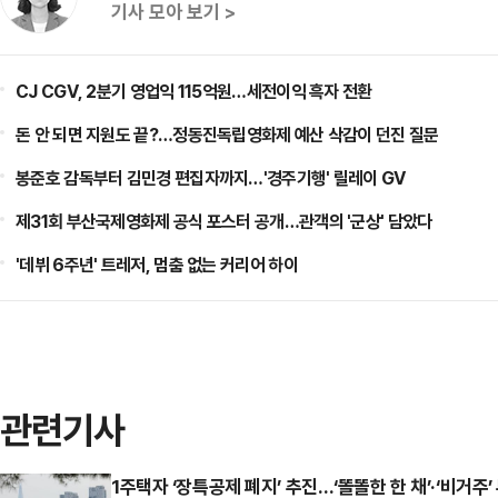
기사 모아 보기 >
CJ CGV, 2분기 영업익 115억원…세전이익 흑자 전환
돈 안 되면 지원도 끝?…정동진독립영화제 예산 삭감이 던진 질문
봉준호 감독부터 김민경 편집자까지…'경주기행' 릴레이 GV
제31회 부산국제영화제 공식 포스터 공개…관객의 '군상' 담았다
'데뷔 6주년' 트레저, 멈춤 없는 커리어 하이
관련기사
1주택자 ‘장특공제 폐지’ 추진…‘똘똘한 한 채’·‘비거주