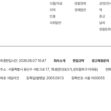
식품/의료
생활경제
공연/전
지역
경제일반
책
인물
종교
사회일반
날씨
생활문화
최종편집시간: 2026.08.07 16:47
회사소개
편집규약
광고제휴문의
주소 : 서울특별시 용산구 서빙고로 17, 18층(한강로3가,센트럴파크 타워동)
전화 
제호: 데일리안
등록일/발행일: 2005.09.13
등록번호: 서울 아00055