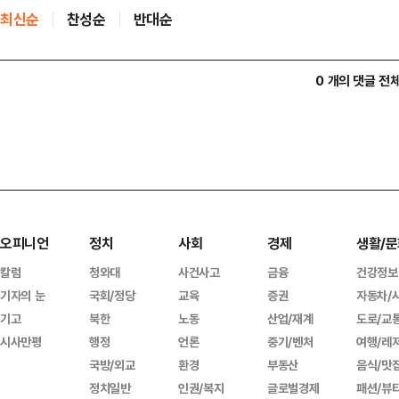
최신순
찬성순
반대순
0 개의 댓글 전
오피니언
정치
사회
경제
생활/문
칼럼
청와대
사건사고
금융
건강정보
기자의 눈
국회/정당
교육
증권
자동차/
기고
북한
노동
산업/재계
도로/교
시사만평
행정
언론
중기/벤처
여행/레
국방/외교
환경
부동산
음식/맛
정치일반
인권/복지
글로벌경제
패션/뷰