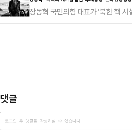
증)가 포함된 것으로 확인됐다. 삼
하며 압박 수위를 높였다.성 위원장
장동혁 국민의힘 대표가 '북한 핵 시
될 경우 발생할 수 있는 경제적·물
르면, 정 장관이 '구성시'를 언급한
일부 장관을 옹호한 이재명 대통령을
측은 과거 삼성전자 기흥·평택 공장의
부 장관을 긴급히 찾아…
비판했다.장동혁 대표는 21일 페이스
장 화재 사례 등을 증거로 제출하며 
는 제목의 글을 게재했다.이어 장 대
원에서 수조원의 피해가 발생한다는 
동맹? or 한중동맹?"이라고 질문하
함께 제출해 이번…
에 '친북 한중동맹!!'이라고 답하는 
트럼프 대통령 사진에 '까불면 대가를
'FAFO…
댓글