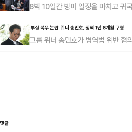
8박 10일간 방미 일정을 마치고 귀
때문인데, '방탄 정당' 논란 재점화
트럼프 대통령 사진에 '까불면 대가를
발표에 나섰으나, 당내 시선은 여전
다.정청래 대표는 20일 오후 국회
'FAFO…
거를 앞두고 미국행에 오른 시점이 
'부실 복무 논란' 위너 송민호, 징역 1년 6개월 구형
에 대한 공천 여부에 대해 "차차 말할
그룹 위너 송민호가 병역법 위반 혐
후퇴' 요구 목소리가 점차 커지는 분
다.강준현 수석대변인 역시 이날 국회
했다. 검찰은 송민호에게 징역 1년
전 국회에서 기자회견을 열고 "지방
천은) 최고위…
오전 송민호와 복무 관리자 이모씨의
고민이 있었고 논란이 따를 것도 충
진행했다. 이날 송민호는 공소사실을 
정권의 잇따른 외교 참사로 대한민국
을 구형했다. 함께 재판에 넘겨진 
미를 결정했다"고 …
찰에 따르면 송민호는 2023년 3
근무하면서 출근 시간을 지키지 않거
을 상습적으로 위…
댓글