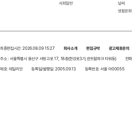
사회일반
날씨
생활문화
최종편집시간: 2026.08.09 15:27
회사소개
편집규약
광고제휴문의
주소 : 서울특별시 용산구 서빙고로 17, 18층(한강로3가,센트럴파크 타워동)
전화 
제호: 데일리안
등록일/발행일: 2005.09.13
등록번호: 서울 아00055