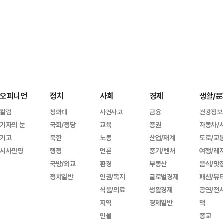
오피니언
정치
사회
경제
생활/문
칼럼
청와대
사건사고
금융
건강정보
기자의 눈
국회/정당
교육
증권
자동차/
기고
북한
노동
산업/재계
도로/교
시사만평
행정
언론
중기/벤처
여행/레
국방/외교
환경
부동산
음식/맛
정치일반
인권/복지
글로벌경제
패션/뷰
식품/의료
생활경제
공연/전
지역
경제일반
책
인물
종교