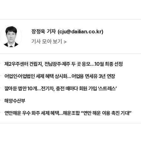
장정욱 기자 (cju@dailian.co.kr)
기사 모아 보기 >
제2우주센터 건립지, 전남광주·제주 두 곳 응모…10월 최종 선정
어업인·어업법인 세제 혜택 상시화…어업용 면세유 3년 연장
깔아둔 앱만 10개…전기차, 충전 때마다 회원 가입 ‘스트레스’
해양수산부
연안해운 우수 화주 세제 혜택…해운조합 “연안 해운 이용 촉진 기대”