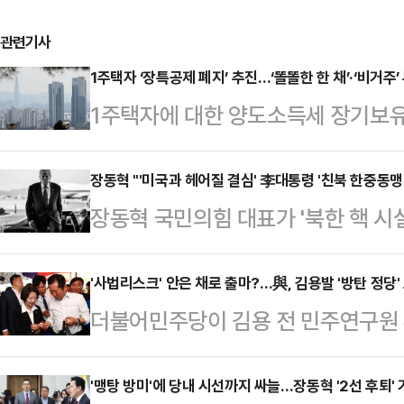
관련기사
1주택자 ‘장특공제 폐지’ 추진…‘똘똘한 한 채’·‘비거주
1주택자에 대한 양도소득세 장기보
하는 방안이 정부와 여권을 중심으로
울 핵심 지역의 ‘똘똘한 한 채’ 현
장동혁 "'미국과 헤어질 결심' 李대통령 '친북 한중동맹'
장동혁 국민의힘 대표가 '북한 핵 시
자에게까지 세제 혜택을 부여하는 
일부 장관을 옹호한 이재명 대통령을
다.다만 1주택자에 대한 양도세 부
비판했다.장동혁 대표는 21일 페이스
'사법리스크' 안은 채로 출마?…與, 김용발 '방탄 정당'
축을 초래할 수 있다는 우려도 동시에
더불어민주당이 김용 전 민주연구원 
는 제목의 글을 게재했다.이어 장 대
“단기 차익 투기 수요와 무관”21일
이 집중되고 있다. 이재명 대통령 
동맹? or 한중동맹?"이라고 질문하
에 대한 장특공제 등 세제…
공천 신중론과 강행론으로 엇갈리고 
'맹탕 방미'에 당내 시선까지 싸늘…장동혁 '2선 후퇴'
에 '친북 한중동맹!!'이라고 답하는 