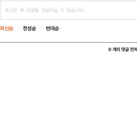
최신순
찬성순
반대순
0 개의 댓글 전