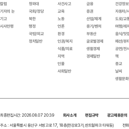
칼럼
청와대
사건사고
금융
건강정보
기자의 눈
국회/정당
교육
증권
자동차/
기고
북한
노동
산업/재계
도로/교
시사만평
행정
언론
중기/벤처
여행/레
국방/외교
환경
부동산
음식/맛
정치일반
인권/복지
글로벌경제
패션/뷰
식품/의료
생활경제
공연/전
지역
경제일반
책
인물
종교
사회일반
날씨
생활문화
최종편집시간: 2026.08.07 20:39
회사소개
편집규약
광고제휴문의
주소 : 서울특별시 용산구 서빙고로 17, 18층(한강로3가,센트럴파크 타워동)
전화 