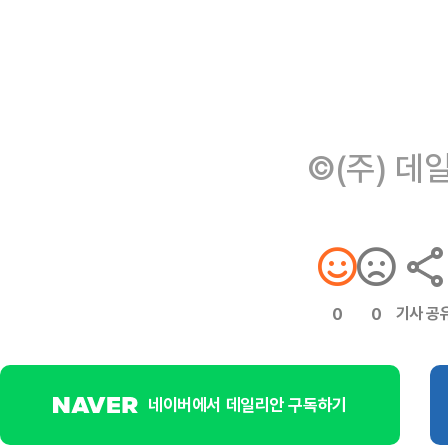
©(주) 데
기사 공
0
0
네이버에서 데일리안 구독하기