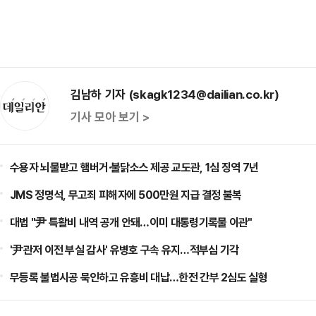
김남하 기자 (skagk1234@dailian.co.kr)
기사 모아 보기 >
수용자 뇌물받고 햄버거·불닭소스 제공 교도관, 1심 징역 7년
JMS 정명석, 무고죄 피해자에 500만원 지급 결정 불복
대법 "尹 특활비 내역 공개 안돼…이미 대통령기록물 이관"
'尹관저 이전 부실 감사' 유병호 구속 유지…적부심 기각
무등록 불법시공 묵인하고 유흥비 대납…한전 간부 2심도 실형