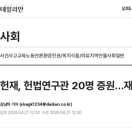
오피
사회
사건사고
교육
노동
언론
환경
인권/복지
식품/의료
지역
인물
사회일반
헌재, 헌법연구관 20명 증원…
김남하 기자 (skagk1234@dailian.co.kr)
입력 2026.04.21 12:30 수정 2026.04.21 12:30