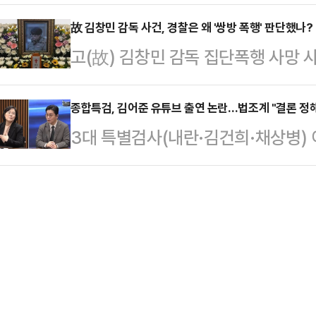
장수'가 경찰에 붙잡혔다. 단순 절도
도 기각될 가능성이 매우 크다"고 
보인다"고 우려했다.2…
한 침해로 평가할 것인지 법적 쟁점
故 김창민 감독 사건, 경찰은 왜 '쌍방 폭행' 판단했나?
지법 김진만 영장전담 부장판사는 전
고(故) 김창민 감독 집단폭행 사망 
건을 주거침입과 절도, 동물보호법 
장실질심사)을 한 뒤 "증거 인멸 및
사에 대한 비판이 제기되고 있다. 특히
성립 여부를 따져볼 필요가 있다는 
찰이 청구한 구속영장…
한 점이 피의자 신병 확보를 어렵게
종합특검, 김어준 유튜브 출연 논란…법조계 "결론 정
대덕경찰서는 주거침입, 절도, 동물보
3대 특별검사(내란·김건희·채상병) 
진술을 근거로 경찰이 단순 술자리 
해 조사 중이라고 최근 밝혔다. A씨
검팀의 김지미 특검보가 진보 성향 
동수사 부실이 문제를 복잡하게 만들
한 주택에 …
대상을 밝히며 정치적 중립성과 수사
한 사건인 만큼 향후 사망에 대한 예
"(출연도 부적절하지만) 그 내용도 부
점이 될 것으로 내다봤다.경찰청 국
보지 않을까 싶다'는 표현까지 쓰는 
련한 부실수사 의…
고 프레임을 만들어간다는 인상을 주
따르면 김 특검보는 전날 오전 '김어