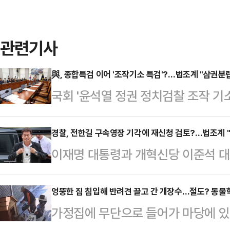
관련기사
與, 종합특검 이어 '조작기소 특검'?…법조계 "삼권분립
국회 '윤석열 정권 정치검찰 조작 
(국조특위) 소속 여당 의원들이 검
하며 특별검사 출범의 필요성을 언급
경찰, 전한길 구속영장 기각에 재신청 검토?…법조계 "
이재명 대통령과 개혁신당 이준석 대
당은 조작기소 특검 (언급을 통해 앞
받아온 한국사 강사 출신 유튜버 전
국가폭력, 정권의 만행이라고 단정함
구가 기각됐다. 경찰은 영장 기각 사
엉뚱한 집 침입해 반려견 끌고 간 개장수…절도? 동물학대
정한 상태"라며 "이건 일반적인 사
가정집에 무단으로 들어가 마당에 있던
장 재신청 여부를 결정할 방침인데,
에 종속되는 결과가 초래될 수 있는,