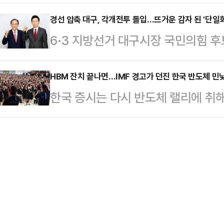
하는 방안이 정부와 여권을 중심으로
(0.24%) 하락한 7109.16을 기
미를 결정했다"고 …
울 핵심 지역의 ‘똘똘한 한 채’ 현
경선 압축 대구, 각개전투 돌입…뜨거운 감자 된 '단일화
64.09포인트(0.26%) 떨어진 2만
6·3 지방선거 대구시장 국민의힘 후
자에게까지 세제 혜택을 부여하는 
도널드 트럼프 미국 대통령은 이란이
결로 압축됐다. 컷오프(공천 배제)
다.다만 1주택자에 대한 양도세 부
거부 선언까지 겹치며 대구 선거 구
HBM 잔치 끝나면…IMF 경고가 던진 한국 반도체 민
축을 초래할 수 있다는 우려도 동시에
한국 증시는 다시 반도체 랠리에 취
면, 국민의힘 공천관리위원회는 지난 
“단기 차익 투기 수요와 무관”21일
역폭메모리(HBM) 슈퍼사이클 기대를
출자로 확정했다. 이에 따라 지역 
에 대한 장특공제 등 세제…
지 겹치며 시장 분위기도 달아올랐다
진숙 전 방송통신위원장에게 쏠리고 
에 선 듯한 장면이다.하지만 해외 
출마 가능성을 여전히 열어두면서, 
(IMF)은 최근 2031년 한국의 1
선거의 최대 변수로 …
전망했다. 같은 기간 대만은 5만61
난해 한국이 22년 만에 대만에 1인당