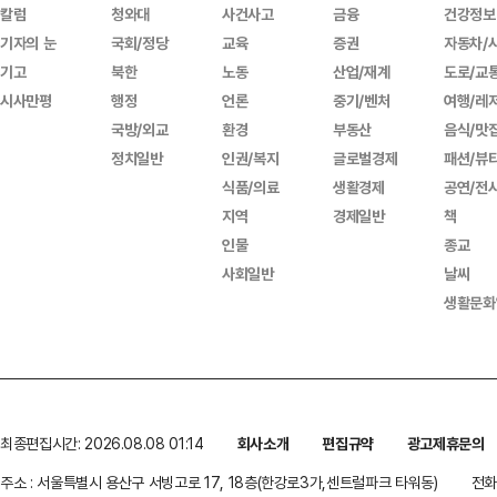
칼럼
청와대
사건사고
금융
건강정보
기자의 눈
국회/정당
교육
증권
자동차/
기고
북한
노동
산업/재계
도로/교
시사만평
행정
언론
중기/벤처
여행/레
국방/외교
환경
부동산
음식/맛
정치일반
인권/복지
글로벌경제
패션/뷰
식품/의료
생활경제
공연/전
지역
경제일반
책
인물
종교
사회일반
날씨
생활문화
최종편집시간: 2026.08.08 01:14
회사소개
편집규약
광고제휴문의
주소 : 서울특별시 용산구 서빙고로 17, 18층(한강로3가,센트럴파크 타워동)
전화 