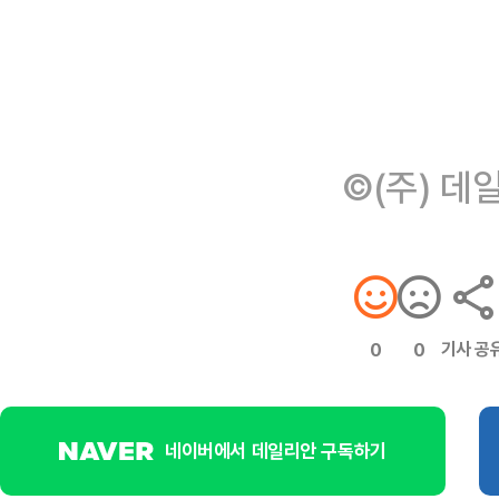
©(주) 데
기사 공
0
0
네이버에서 데일리안 구독하기