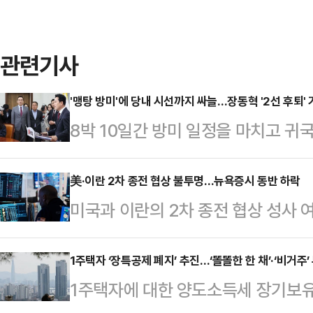
관련기사
'맹탕 방미'에 당내 시선까지 싸늘…장동혁 '2선 후퇴'
8박 10일간 방미 일정을 마치고 귀
발표에 나섰으나, 당내 시선은 여전
거를 앞두고 미국행에 오른 시점이 
美·이란 2차 종전 협상 불투명…뉴욕증시 동반 하락
미국과 이란의 2차 종전 협상 성사
후퇴' 요구 목소리가 점차 커지는 분
했다.CNN 방송에 따르면 뉴욕증권
전 국회에서 기자회견을 열고 "지방
우존스지수는 20일(현지시간) 전 거래
1주택자 ‘장특공제 폐지’ 추진…‘똘똘한 한 채’·‘비거주
고민이 있었고 논란이 따를 것도 충
1주택자에 대한 양도소득세 장기보
4만 9442.69에 마감했다. 대형주
정권의 잇따른 외교 참사로 대한민국