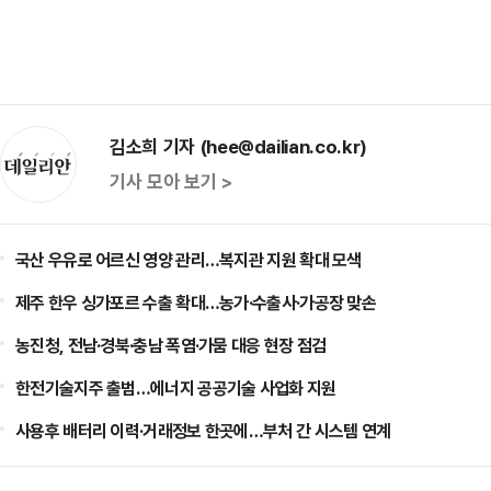
김소희 기자 (hee@dailian.co.kr)
기사 모아 보기 >
국산 우유로 어르신 영양 관리…복지관 지원 확대 모색
제주 한우 싱가포르 수출 확대…농가·수출사·가공장 맞손
농진청, 전남·경북·충남 폭염·가뭄 대응 현장 점검
한전기술지주 출범…에너지 공공기술 사업화 지원
사용후 배터리 이력·거래정보 한곳에…부처 간 시스템 연계