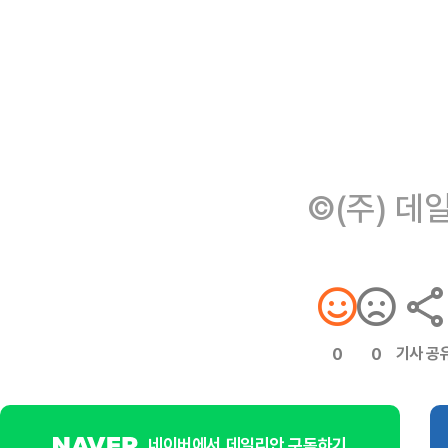
©(주) 데
기사 공
0
0
네이버에서 데일리안 구독하기