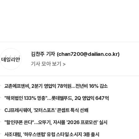
김찬주 기자 (chan7200@dailian.co.kr)
기사 모아 보기 >
교촌에프앤비, 2분기 영업익 78억원…전년비 16% 감소
"해외법인 133% 껑충"…롯데웰푸드, 2Q 영업익 647억
CJ프레시웨이, '모터스포츠' 콘셉트 특식 선봬
"할인쿠폰 쏜다"…오뚜기, 자사몰 '2026 프로모션' 실시
사조대림, '하우스앤펍' 유럽 스타일 소시지 3종 출시