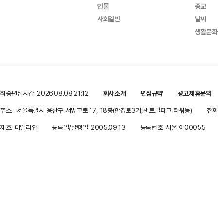
인물
종교
사회일반
날씨
생활문화
최종편집시간: 2026.08.08 21:12
회사소개
편집규약
광고제휴문의
주소 : 서울특별시 용산구 서빙고로 17, 18층(한강로3가,센트럴파크 타워동)
전화 
제호: 데일리안
등록일/발행일: 2005.09.13
등록번호: 서울 아00055