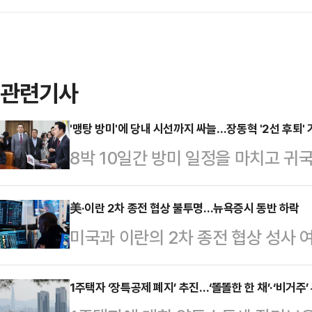
관련기사
'맹탕 방미'에 당내 시선까지 싸늘…장동혁 '2선 후퇴'
8박 10일간 방미 일정을 마치고 귀
발표에 나섰으나, 당내 시선은 여전
거를 앞두고 미국행에 오른 시점이 
美·이란 2차 종전 협상 불투명…뉴욕증시 동반 하락
미국과 이란의 2차 종전 협상 성사
후퇴' 요구 목소리가 점차 커지는 분
했다.CNN 방송에 따르면 뉴욕증권
전 국회에서 기자회견을 열고 "지방
우존스지수는 20일(현지시간) 전 거래
1주택자 ‘장특공제 폐지’ 추진…‘똘똘한 한 채’·‘비거주
고민이 있었고 논란이 따를 것도 충