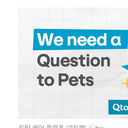
토탈 케어 플랫폼 '큐토펫' ⓒhy