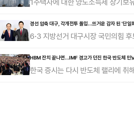
1주택자에 대한 양도소득세 장기보
4만 9442.69에 마감했다. 대형주
정권의 잇따른 외교 참사로 대한민국
하는 방안이 정부와 여권을 중심으로
(0.24%) 하락한 7109.16을 기
미를 결정했다"고 …
울 핵심 지역의 ‘똘똘한 한 채’ 현
경선 압축 대구, 각개전투 돌입…뜨거운 감자 된 '단일화
64.09포인트(0.26%) 떨어진 2만
6·3 지방선거 대구시장 국민의힘 후
자에게까지 세제 혜택을 부여하는 
도널드 트럼프 미국 대통령은 이란이
결로 압축됐다. 컷오프(공천 배제)
다.다만 1주택자에 대한 양도세 부
거부 선언까지 겹치며 대구 선거 구
HBM 잔치 끝나면…IMF 경고가 던진 한국 반도체 민
축을 초래할 수 있다는 우려도 동시에
한국 증시는 다시 반도체 랠리에 취
면, 국민의힘 공천관리위원회는 지난 
“단기 차익 투기 수요와 무관”21일
역폭메모리(HBM) 슈퍼사이클 기대를
출자로 확정했다. 이에 따라 지역 
에 대한 장특공제 등 세제…
지 겹치며 시장 분위기도 달아올랐다
진숙 전 방송통신위원장에게 쏠리고 
에 선 듯한 장면이다.하지만 해외 
출마 가능성을 여전히 열어두면서, 
(IMF)은 최근 2031년 한국의 1
선거의 최대 변수로 …
전망했다. 같은 기간 대만은 5만61