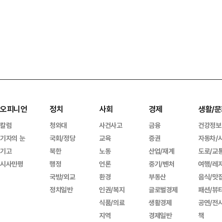
오피니언
정치
사회
경제
생활/문
칼럼
청와대
사건사고
금융
건강정보
기자의 눈
국회/정당
교육
증권
자동차/
기고
북한
노동
산업/재계
도로/교
시사만평
행정
언론
중기/벤처
여행/레
국방/외교
환경
부동산
음식/맛
정치일반
인권/복지
글로벌경제
패션/뷰
식품/의료
생활경제
공연/전
지역
경제일반
책