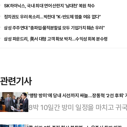
SK하이닉스, 국내 최대 연어 산란지 '남대천' 복원 착수
정치권도 우려 목소리…박찬대 "K-반도체 멈출 여유 없다"
삼성 주주연대 "총파업·물적분할설 모두 기업가치 훼손 우려"
삼성 파운드리, 美서 대형 고객 확보 박차…수익성 회복 분수령
관련기사
'맹탕 방미'에 당내 시선까지 싸늘…장동혁 '2선 후퇴'
8박 10일간 방미 일정을 마치고 귀
발표에 나섰으나, 당내 시선은 여전