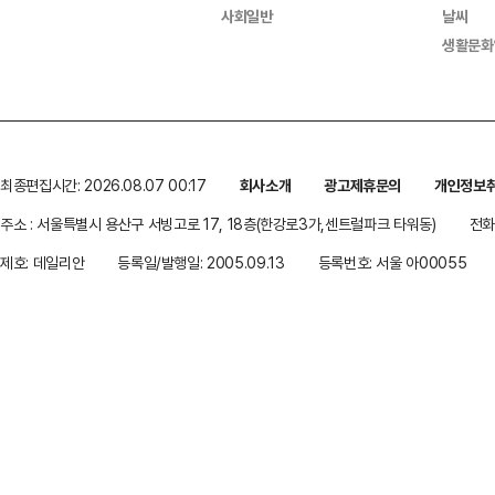
사회일반
날씨
생활문화
최종편집시간: 2026.08.07 00:17
회사소개
광고제휴문의
개인정보
주소 : 서울특별시 용산구 서빙고로 17, 18층(한강로3가,센트럴파크 타워동)
전화 
제호: 데일리안
등록일/발행일: 2005.09.13
등록번호: 서울 아00055