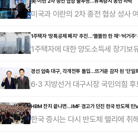
거를 앞두고 미국행에 오른 시점이 
美·이란 2차 종전 협상 불투명…뉴욕증시 동반 하락
미국과 이란의 2차 종전 협상 성사
후퇴' 요구 목소리가 점차 커지는 분
했다.CNN 방송에 따르면 뉴욕증권
전 국회에서 기자회견을 열고 "지방
우존스지수는 20일(현지시간) 전 거래
1주택자 ‘장특공제 폐지’ 추진…‘똘똘한 한 채’·‘비거주
고민이 있었고 논란이 따를 것도 충
1주택자에 대한 양도소득세 장기보
4만 9442.69에 마감했다. 대형주
정권의 잇따른 외교 참사로 대한민국
하는 방안이 정부와 여권을 중심으로
(0.24%) 하락한 7109.16을 기
미를 결정했다"고 …
울 핵심 지역의 ‘똘똘한 한 채’ 현
경선 압축 대구, 각개전투 돌입…뜨거운 감자 된 '단일화
64.09포인트(0.26%) 떨어진 2만
6·3 지방선거 대구시장 국민의힘 후
자에게까지 세제 혜택을 부여하는 
도널드 트럼프 미국 대통령은 이란이
결로 압축됐다. 컷오프(공천 배제)
다.다만 1주택자에 대한 양도세 부
거부 선언까지 겹치며 대구 선거 구
HBM 잔치 끝나면…IMF 경고가 던진 한국 반도체 민
축을 초래할 수 있다는 우려도 동시에
한국 증시는 다시 반도체 랠리에 취
면, 국민의힘 공천관리위원회는 지난 
“단기 차익 투기 수요와 무관”21일
역폭메모리(HBM) 슈퍼사이클 기대를
출자로 확정했다. 이에 따라 지역 
에 대한 장특공제 등 세제…