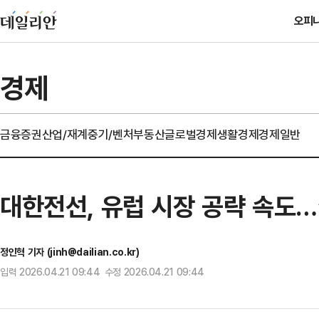
오피
경제
금융
증권
산업/재계
중기/벤처
부동산
글로벌경제
생활경제
경제일반
대한전선, 유럽 시장 공략 속도…
정인혁 기자 (jinh@dailian.co.kr)
입력 2026.04.21 09:44 수정 2026.04.21 09:44