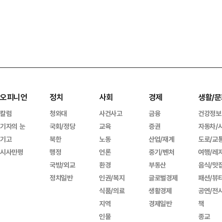
오피니언
정치
사회
경제
생활/문
칼럼
청와대
사건사고
금융
건강정보
기자의 눈
국회/정당
교육
증권
자동차/
기고
북한
노동
산업/재계
도로/교
시사만평
행정
언론
중기/벤처
여행/레
국방/외교
환경
부동산
음식/맛
정치일반
인권/복지
글로벌경제
패션/뷰
식품/의료
생활경제
공연/전
지역
경제일반
책
인물
종교