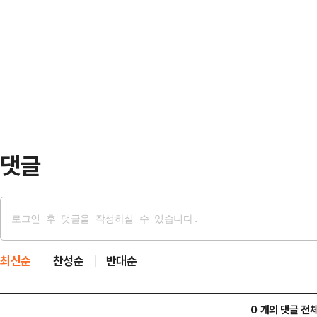
지 겹치며 시장 분위기도 달아올랐다
진숙 전 방송통신위원장에게 쏠리고 
에 선 듯한 장면이다.하지만 해외 
출마 가능성을 여전히 열어두면서, 
(IMF)은 최근 2031년 한국의 1
선거의 최대 변수로 …
전망했다. 같은 기간 대만은 5만61
난해 한국이 22년 만에 대만에 1인당
가 더 벌…
댓글
최신순
찬성순
반대순
0 개의 댓글 전