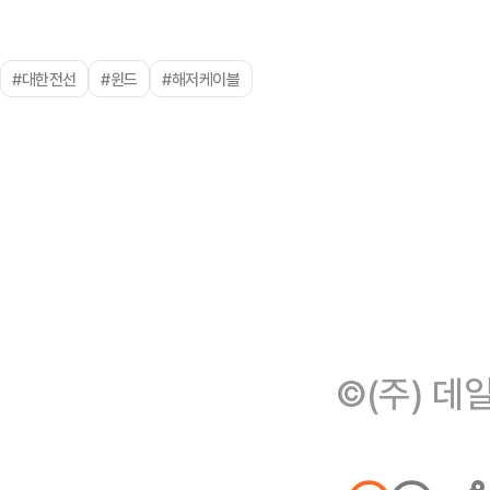
#대한전선
#윈드
#해저케이블
©(주) 데