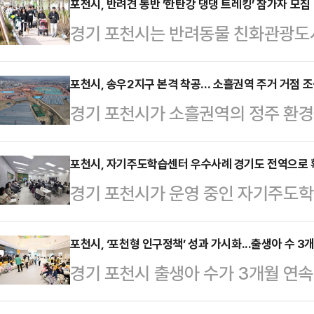
포천시, 반려견 동반 ’한탄강 댕댕 트레킹’ 참가자 모집
경기 포천시는 반려동물 친화관광도시
트레킹’ 참가자를 모집한다고 밝혔다
을 걸으며 즐기는 체험형 관광 콘텐
포천시, 송우2지구 본격 착공… 소흘권역 주거 거점 
경기 포천시가 소흘권역의 정주 환경
반려동물 동반 관광의 매력을 체감할
추진 중인 ‘포천송우2 공공지원 민
월 2일 한탄강생태경관단지 내 메인
구)’ 조성 사업이 올 상반기 착공에
포천시, 자기주도학습센터 우수사례 경기도 전역으로
을 거쳐 돌아오는 2.5km 왕복 코스
경기 포천시가 운영 중인 자기주도
시공사인 진흥기업㈜이 지난 3월 사
은 1시간 30분 내외다.KBS ‘개는
례로 꼽히는 등 경기도 전역으로 확
착공계를 제출함에 따라, 관련 행정절
가 이웅종 소…
14일, 경기도교육청 주관 '2026 
포천시, ‘포천형 인구정책’ 성과 가시화...출생아 수 3
격적인 공사에 들어간다고 밝혔다.다
경기 포천시 출생아 수가 3개월 연속
흘읍 두런두런에 위치한 포천형 이비
내용과 행정지원, 광역철도 역세권 
가시화되고 있다. 최근 포천시에서 
됐다고 밝혔다.이번 설명회는 교육지
포천시의 맞춤형 행정 지원…