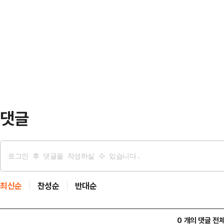
증가 정책 등에 대해 알아본다.◆ 20
로 교육부 자기주도학습센터 공모사업
표에 따르면 올해 초 전국 출생아 수가
여를 확대하기 위해 마련됐다.포천시
국적인 반등의 기류 속 포천의 행보가
전국 최다 선정(5개소)…
36명에서 2월 54명, 3월 64명을 
1.8배 증가한 수치로, 국가적인 저
댓글
최신순
찬성순
반대순
0 개의 댓글 전