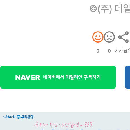
©(주) 데
기사 공
0
0
네이버에서 데일리안 구독하기