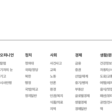
오피니언
정치
사회
경제
생활/문
칼럼
청와대
사건사고
금융
건강정보
기자의 눈
국회/정당
교육
증권
자동차/
기고
북한
노동
산업/재계
도로/교
시사만평
행정
언론
중기/벤처
여행/레
국방/외교
환경
부동산
음식/맛
정치일반
인권/복지
글로벌경제
패션/뷰
식품/의료
생활경제
공연/전
지역
경제일반
책