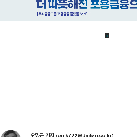
오명근 기자 (omk722@dailian.co.kr)