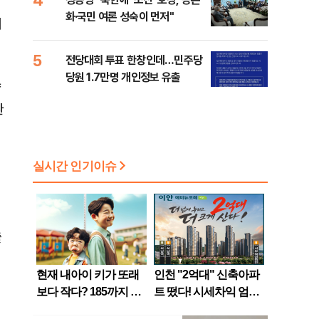
화·국민 여론 성숙이 먼저"
이
5
전당대회 투표 한창인데…민주당
당원 1.7만명 개인정보 유출
양
환
출
저