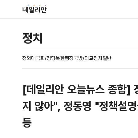
정치
청와대
국회/정당
북한
행정
국방/외교
정치일반
[데일리안 오늘뉴스 종합] 
지 않아", 정동영 "정책설
등