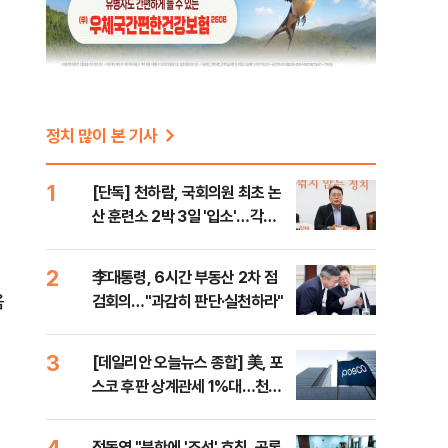
정치 많이 본 기사
1
[단독] 천하람, 국회의원 최초 논
산 훈련소 2박 3일 '입소'…각개
전투·야간행군 한다
2
李대통령, 6시간 부동산 2차 점
음
검회의…"과감히 판단·실천하라"
3
[데일리안 오늘뉴스 종합] 美, 포
스코 후판 상계관세 1%대…천하
람, 의원 최초 논산훈련소 2박3일
'입소'
4
정동영 "북한에 '조선' 호칭, 공론