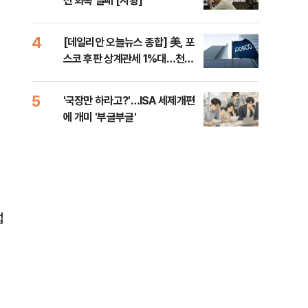
선 회복 실패 [시황]
내"
4
9
[데일리안 오늘뉴스 종합] 美, 포
[인
스코 후판 상계관세 1%대…천하
인사
람, 의원 최초 논산훈련소 2박3일
'입소'
5
10
'국장만 하라고?'…ISA 세제개편
[단
에 개미 '부글부글'
1%
럽