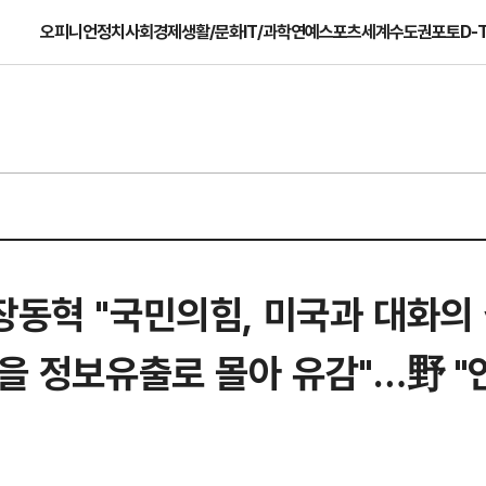
오피니언
정치
사회
경제
생활/문화
IT/과학
연예
스포츠
세계
수도권
포토
D-
장동혁 "국민의힘, 미국과 대화의
명을 정보유출로 몰아 유감"…野 "