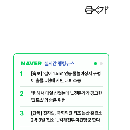
실시간 랭킹뉴스
1
6
[속보] '길이 1.5m' 안동 물놀이장서 구렁
박지원이 
이 출몰…한때 시민 대피 소동
함께한 김
2
7
"편해서 매일 신었는데"...전문가가 경고한
송영길·김
'크록스'의 숨은 위험
법사위원들
3
8
[단독] 천하람, 국회의원 최초 논산 훈련소
李대통령,
2박 3일 '입소'…각개전투·야간행군 한다
의…"과감