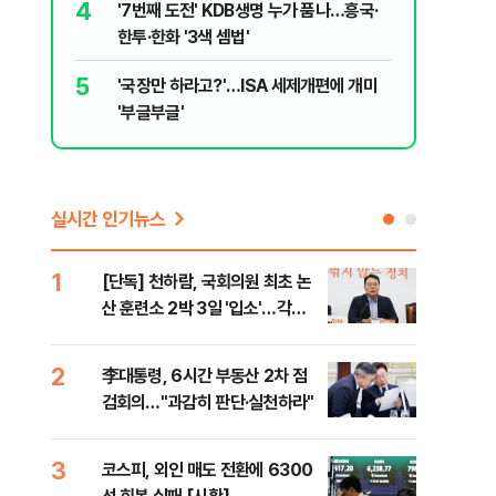
4
9
'7번째 도전' KDB생명 누가 품나…흥국·
정청래 "
한투·한화 '3색 셈법'
민석 "자
5
10
'국장만 하라고?'…ISA 세제개편에 개미
韓·대만,
'부글부글'
추월
실시간 인기뉴스
1
6
[단독] 천하람, 국회의원 최초 논
[내
산 훈련소 2박 3일 '입소'…각개
나기
전투·야간행군 한다
2
7
李대통령, 6시간 부동산 2차 점
이란
검회의…"과감히 판단·실천하라"
호르
3
8
코스피, 외인 매도 전환에 6300
"동