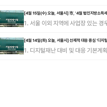
탁에 자주 오르는 봄동, 달래, 냉이
슬로건에 맞춰 다양한 시민참여 프로그
인 이상이 탑승할 경…
잔류농약 검사를 실시한 결과 2184
[4월 15일(수) 오늘, 서울시] 市, '4월 법인지방소득
시부터 오후 5시까지 광화문광장 
1. 서울 이외 지역에 사업장 있는 
16일 밝혔다.서울시 도매시장에 위치
부스도 운영된다. 현장 참여가 어려
법인 지방소득세 신고‧납부의 달을 맞
달까지 봄철 제철 농산물 총 78품목
행된다.…
내문 배포 등을 통해 신고납부 대상 
[4월 14일(화) 오늘, 서울시] 선제적 대응 중심 '
조사를 진행했다.이번 조사는 ▲봄동
1. 디지털재난 대비 및 대응 기본
내에 나섰다고 15일 밝혔다.서울시 
물과 ▲상추 ▲들깻잎 ▲엇갈이배추 
털 장애를 재난 수준으로 관리하고 
인은 오는 30일까지 전자신고 또는 
민들이 즐겨 찾…
해 사이버 위협 등 다양한 사고를 통
인 지방소득세를 신고‧납부해야 한다
국 최초로 구축했다고 14일 밝혔다
위택스를 이용하면 된다. 다만, 사
서 행정서비스 중단을 최소화하고 시
위택스…
의 재난관리체계다.이번 체계는 지난
대응 경험을 계기로 마련됐다. 당시 