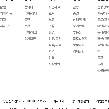
칼럼
청와대
사건사고
금융
건강정보
기자의 눈
국회/정당
교육
증권
자동차/
기고
북한
노동
산업/재계
도로/교
시사만평
행정
언론
중기/벤처
여행/레
국방/외교
환경
부동산
음식/맛
정치일반
인권/복지
글로벌경제
패션/뷰
식품/의료
생활경제
공연/전
지역
경제일반
책
인물
종교
사회일반
날씨
생활문화
최종편집시간: 2026.08.06 23:36
회사소개
광고제휴문의
개인정보