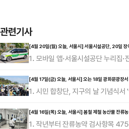
관련기사
[4월 20일(월) 오늘, 서울시] 서울시설공단, 20일
1. 모바일 앱·서울시설공단 누리집·
일 '제45회 장애인의 날'을 맞아
무료로 운행한다고 밝혔다.장애인복
[4월 17일(금) 오늘, 서울시] 오는 18일 광화문광장서
1. 시민 합창단, 지구의 날 기념식서 
인으로서 장애의 정도가 심한 장애인'
시와 녹색서울시민위원회는 지구의 날(
약은 모바일 앱과 서울시설공단 누리집
광장에서 폐기물 감량을 주제로 '202
[4월 16일(목) 오늘, 서울시] 봄철 제철 농산물 잔류
시(티머니 온다)는 기존대로 유료로
1. 작년부터 잔류농약 검사항목 4
일 밝혔다.올해 행사에서는 '지금 당
하는 '서울장애인버스'도 무료 운행된