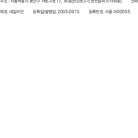
주소 : 서울특별시 용산구 서빙고로 17, 18층(한강로3가,센트럴파크 타워동)
전화 
제호: 데일리안
등록일/발행일: 2005.09.13
등록번호: 서울 아00055