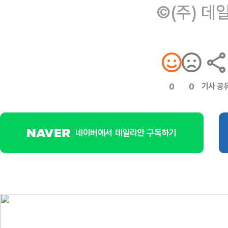
©(주) 데
기사 공
0
0
네이버에서 데일리안 구독하기