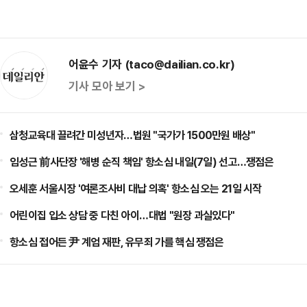
어윤수 기자 (taco@dailian.co.kr)
기사 모아 보기 >
삼청교육대 끌려간 미성년자…법원 "국가가 1500만원 배상"
임성근 前사단장 '해병 순직 책임' 항소심 내일(7일) 선고…쟁점은
오세훈 서울시장 '여론조사비 대납 의혹' 항소심 오는 21일 시작
어린이집 입소 상담 중 다친 아이…대법 "원장 과실있다"
항소심 접어든 尹 계엄 재판, 유무죄 가를 핵심 쟁점은