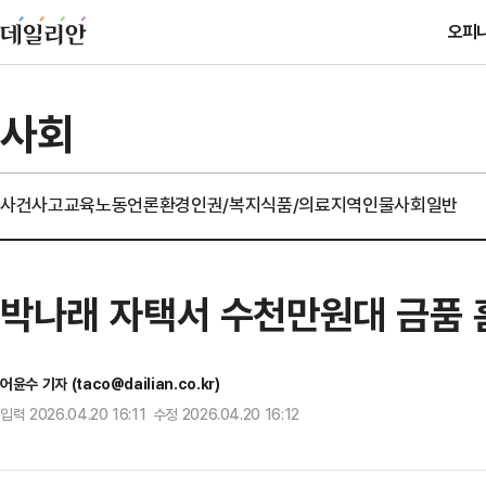
오피
사회
사건사고
교육
노동
언론
환경
인권/복지
식품/의료
지역
인물
사회일반
박나래 자택서 수천만원대 금품 훔
어윤수 기자 (taco@dailian.co.kr)
입력 2026.04.20 16:11 수정 2026.04.20 16:12