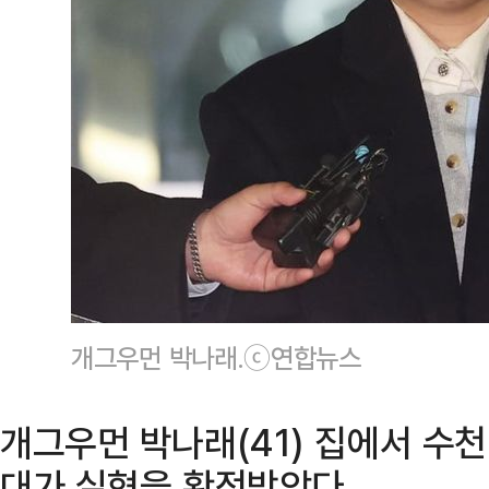
개그우먼 박나래.ⓒ연합뉴스
개그우먼 박나래(41) 집에서 수천
대가 실형을 확정받았다.