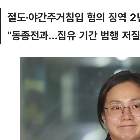
절도·야간주거침입 혐의 징역 2
"동종전과…집유 기간 범행 저질