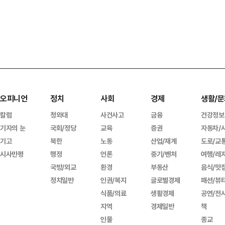
오피니언
정치
사회
경제
생활/문
칼럼
청와대
사건사고
금융
건강정보
기자의 눈
국회/정당
교육
증권
자동차/
기고
북한
노동
산업/재계
도로/교
시사만평
행정
언론
중기/벤처
여행/레
국방/외교
환경
부동산
음식/맛
정치일반
인권/복지
글로벌경제
패션/뷰
식품/의료
생활경제
공연/전
지역
경제일반
책
인물
종교