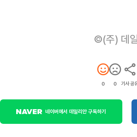
©(주) 데
기사 공
0
0
네이버에서 데일리안 구독하기