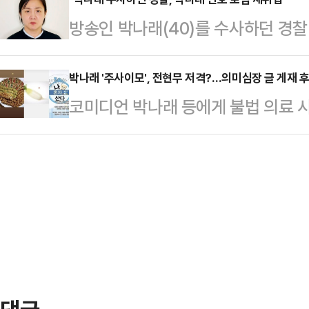
자 신분으로 출석해 조사를 받고 있다
임했고, 사실대로 질문에 답했다. 
방송인 박나래(40)를 수사하던 경찰
석할 예정이었다. 건강 악화와 안전 
송하다”며 고개를 숙였다.매니저 갑
이 소속된 대형 로펌으로 재취업해 논
에 이날 조사가 이뤄지고 있다.박씨 
서는 구체적인 언급을 …
면 지난해 12월부터 서울 강남경찰서
박나래 '주사이모', 전현무 저격?…의미심장 글 게재 후
건은 총 7건이다.박씨는 특수상해,
코미디언 박나래 등에게 불법 의료 
이달 초 대형 로펌에 합류했다.강남
명예훼손 등의 혐의를 받고 있다.앞서
은 일명 '주사이모' A씨가 전현무 
혐의로 고발된 박나래 관련 사건을 수
로부터…
했다.9일 A씨는 SNS에 '전', '무
를 받던 책임자였다.A씨는 조선일보에
능프로그램 '나 혼자 산다' 로고를 올
구체적인 수사 지휘는 하지 않았으며,
나 보니 생각이 많이 달라졌다"며 "
하지 않았다…
도 아니겠지만, 그렇다고 사실이 아닌
다"고 말했다.이어 그는 기존 팔로우
자…