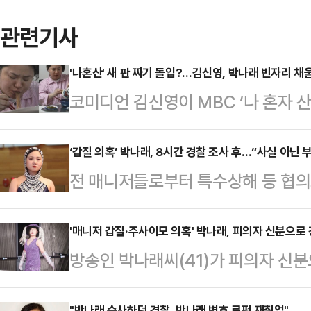
관련기사
'나혼산' 새 판 짜기 돌입?…김신영, 박나래 빈자리 채
코미디언 김신영이 MBC ‘나 혼자 
화제를 모으면서 고정 합류 가능성에도
는 일간스포츠에 “김신영이 조만간 ‘
‘갑질 의혹’ 박나래, 8시간 경찰 조사 후…“사실 아닌
전 매니저들로부터 특수상해 등 협의
송 일자는 미정”이라고 밝혔다.김신영
조사가 약 8시간 만에 끝났다.서울 
14년 차 일상을 공개하며 꾸밈없는 
10시 40분까지 박나래를 피의자 
'매니저 갑질·주사이모 의혹' 박나래, 피의자 신분으로
라이트 영상은 공개 7일 만에 조회
방송인 박나래씨(41)가 피의자 신분
실관계를 확인했다. 박나래는 앞서 
로 해당 방송 시청률은 전국 가구 기준
됐다.20일 경찰 등에 따르면, 박씨
다.조사를 마치고 경찰서를 나온 박
…
"박나래 수사하던 경찰, 박나래 변호 로펌 재취업"