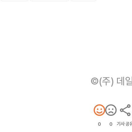
©(주) 데
기사 공
0
0