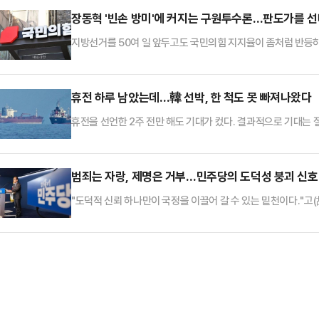
같이 밝혔다.장 대표는 "헤리티지 재단, 미국국제공화연구소(IR
장동혁 '빈손 방미'에 커지는 구원투수론…판도가를 
"국민의힘이 미국과…
지방선거를 50여 일 앞두고도 국민의힘 지지율이 좀처럼 반등
듯한 행보를 보이면서 당 안팎에서는 조속한 중앙당 선거대책위원
는 사실상 마지막 카드로 선대위원장 역할이 부각되면서 누가 이
다.오세훈 서울특별시장은 19일 서울 종로구의 한 식당에서 경선
휴전 하루 남았는데…韓 선박, 한 척도 못 빠져나왔다
독립 선대위를 꾸렸다.오…
휴전을 선언한 2주 전만 해도 기대가 컸다. 결과적으로 기대는 
단 한 척도 인도양으로 빠져나오지 못했다.대통령이 이례적으로
국 선박은 여전히 전장에서 벗어나지 못하고 있다.지난 8일 체결한
아가 종전을 기대하기에는 상황이 좋지 않다. 미국은 휴전 기간
범죄는 자랑, 제명은 거부…민주당의 도덕성 붕괴 신호
행위는 휴…
"도덕적 신뢰 하나만이 국정을 이끌어 갈 수 있는 밑천이다."고(故
에 고개를 숙이며 내뱉은 말이다. '도덕적 자부심'은 그가 평생
밑천이 바닥을 드러낸 정도가 아니라 아예 금고 문이 열려 있는 것
일꾼을 뽑는 선거답게, 지역구 총선보다 훨씬 다채로운 해프닝이