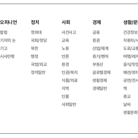
오피니언
정치
사회
경제
생활/문
칼럼
청와대
사건사고
금융
건강정보
기자의 눈
국회/정당
교육
증권
자동차/
기고
북한
노동
산업/재계
도로/교
시사만평
행정
언론
중기/벤처
여행/레
국방/외교
환경
부동산
음식/맛
정치일반
인권/복지
글로벌경제
패션/뷰
식품/의료
생활경제
공연/전
지역
경제일반
책
인물
종교
사회일반
날씨
생활문화