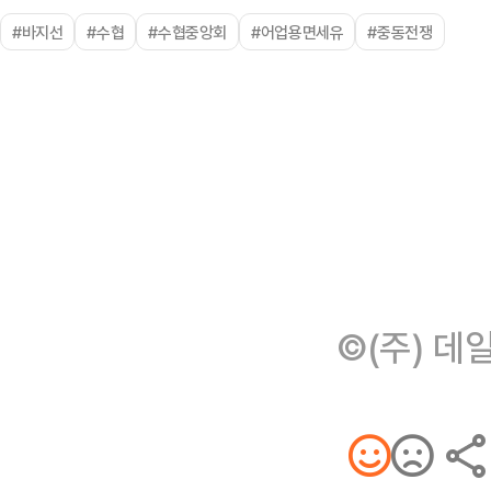
#바지선
#수협
#수협중앙회
#어업용면세유
#중동전쟁
©(주) 데