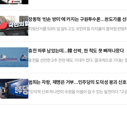
미동맹을 지탱할 신뢰의 토대를 만들었다"고 자평했다.장동혁 대
미국 정부 주요 인사들을 만나 통상 협상 등 산적한 경제 현안
같이 밝혔다.장 대표는 "헤리티지 재단, 미국국제공화연구소(IR
장동혁 '빈손 방미'에 커지는 구원투수론…판도가를 
"국민의힘이 미국과…
지방선거를 50여 일 앞두고도 국민의힘 지지율이 좀처럼 반등
듯한 행보를 보이면서 당 안팎에서는 조속한 중앙당 선거대책위원
는 사실상 마지막 카드로 선대위원장 역할이 부각되면서 누가 이
다.오세훈 서울특별시장은 19일 서울 종로구의 한 식당에서 경선
휴전 하루 남았는데…韓 선박, 한 척도 못 빠져나왔다
독립 선대위를 꾸렸다.오…
휴전을 선언한 2주 전만 해도 기대가 컸다. 결과적으로 기대는 
단 한 척도 인도양으로 빠져나오지 못했다.대통령이 이례적으로
국 선박은 여전히 전장에서 벗어나지 못하고 있다.지난 8일 체결한
아가 종전을 기대하기에는 상황이 좋지 않다. 미국은 휴전 기간
범죄는 자랑, 제명은 거부…민주당의 도덕성 붕괴 신호
행위는 휴…
"도덕적 신뢰 하나만이 국정을 이끌어 갈 수 있는 밑천이다."고(故
에 고개를 숙이며 내뱉은 말이다. '도덕적 자부심'은 그가 평생
밑천이 바닥을 드러낸 정도가 아니라 아예 금고 문이 열려 있는 것
일꾼을 뽑는 선거답게, 지역구 총선보다 훨씬 다채로운 해프닝이