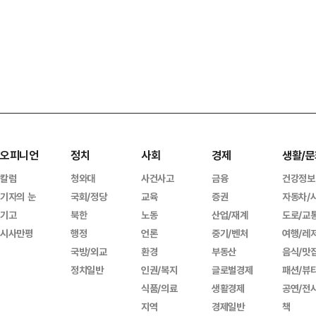
오피니언
정치
사회
경제
생활/문
칼럼
청와대
사건사고
금융
건강정보
기자의 눈
국회/정당
교육
증권
자동차/
기고
북한
노동
산업/재계
도로/교
시사만평
행정
언론
중기/벤처
여행/레
국방/외교
환경
부동산
음식/맛
정치일반
인권/복지
글로벌경제
패션/뷰
식품/의료
생활경제
공연/전
지역
경제일반
책