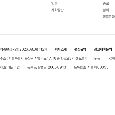
인물
종교
사회일반
날씨
생활문화
최종편집시간: 2026.08.08 11:24
회사소개
편집규약
광고제휴문의
주소 : 서울특별시 용산구 서빙고로 17, 18층(한강로3가,센트럴파크 타워동)
전화 
제호: 데일리안
등록일/발행일: 2005.09.13
등록번호: 서울 아00055