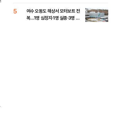
5
10
여수 오동도 해상서 모터보트 전
인천
복…1명 심정지·1명 실종·3명 경
대…
상
등