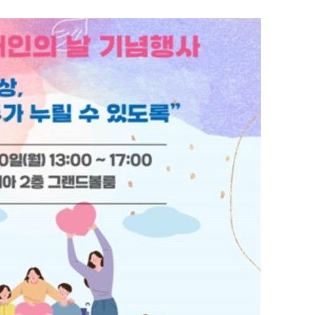
1
신동엽의 ‘농담’으로 드러난 
‘대중적 편견’ [이슈]
2
"숙련된 모습" 통영 60대女 
제로 갈 가능성 있나…범인의 
3
"정청래, 李 모욕에 침묵" vs 
말라"…친명-친청 최고위원 후
격돌
4
李, '개미 반발'에 'ISA 개편안
민의힘 "'남 탓 쇼' 멈춰라"
5
‘탄약 고갈 보도’에 격노한 트
색출하라”