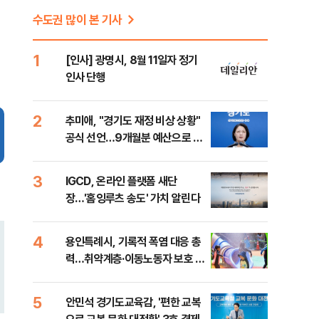
수도권 많이 본 기사
1
[인사] 광명시, 8월 11일자 정기
인사 단행
2
추미애, "경기도 재정 비상 상황"
공식 선언…9개월분 예산으로 민
생사업 중단
3
IGCD, 온라인 플랫폼 새단
장…'홈잉루츠 송도' 가치 알린다
4
용인특례시, 기록적 폭염 대응 총
력…취약계층·이동노동자 보호 강
화
5
안민석 경기도교육감, '편한 교복