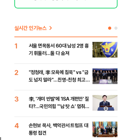
실시간 인기뉴스
1
6
서울 면목동서 60대 남성 2명 흉
"결
기 휘둘러…둘 다 숨져
·청
2
7
"정청래, 李 모욕에 침묵" vs "금
평택
도 넘지 말라"…친명-친청 최고위
레일
원 후보, 제주서 격돌
3
8
李, '개미 반발'에 'ISA 개편안' 질
송영
타?…국민의힘 "'남 탓 쇼' 멈춰
'통
라"
격해
4
9
손현보 목사, 백악관서 트럼프 대
강원
통령 접견
피서
진