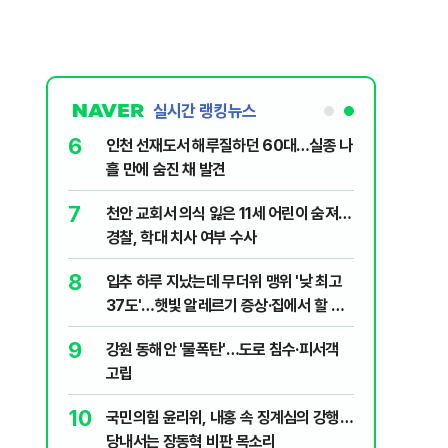
실시간 랭킹뉴스
6
대학로에 대한
인천 선재도서 해루질하던 60대…실종 나
흘 만에 숨진 채 발견
7
살인사건, 미
천안 교회서 의식 잃은 11세 어린이 숨져…
실체는?
경찰, 학대 치사 여부 수사
8
"금도 넘지
입추 하루 지났는데 무더위 맹위 '낮 최고
보, 제주서
37도'…햇빛 알레르기 증상·집에서 할 수
있는 치료법 [오늘 날씨]
9
' 질타?…국
강원 동해안 '물폭탄'…도로 침수·피서객
고립
10
럼프 “유출자
국민의힘 윤리위, 내홍 속 징계심의 강행…
당내서는 장동혁 비판 목소리