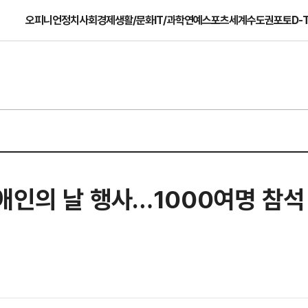
오피니언
정치
사회
경제
생활/문화
IT/과학
연예
스포츠
세계
수도권
포토
D-
애인의 날 행사…1000여명 참석