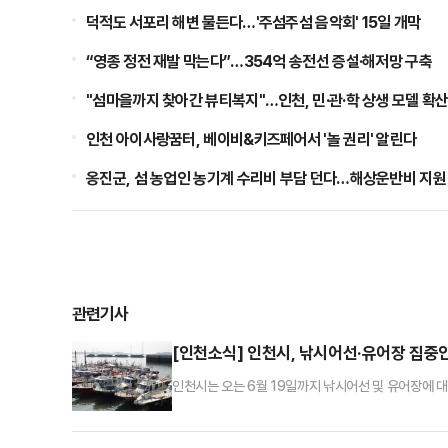
덕적도 서포리 해변 물든다…'주섬주섬 음악회' 15일 개막
“영종 정전 재발 막는다”…354억 송전선 증설·해저망 구축
"섬마을까지 찾아간 뷰티복지"…인천, 민·관·학 상생 모델 확
인천 아이사랑꿈터, 베이비&키즈페어서 '놀 권리' 알린다
옹진군, 섬 농업인 농기계 수리비 부담 던다…해상운반비 지원
관련기사
[인천소식] 인천시, 낚시어선·유어장 집
인천시는 오는 6월 19일까지 낚시어선 및 유어장에 대
라 중앙 정부와 지방자치단체, 관계기관이 합동으로 참
낚시어선 27척 이상과 유어장 4개소 이상을 대상으로 