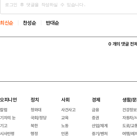
최신순
찬성순
반대순
0 개의 댓글 전
오피니언
정치
사회
경제
생활/문
칼럼
청와대
사건사고
금융
건강정보
기자의 눈
국회/정당
교육
증권
자동차/
기고
북한
노동
산업/재계
도로/교
시사만평
행정
언론
중기/벤처
여행/레