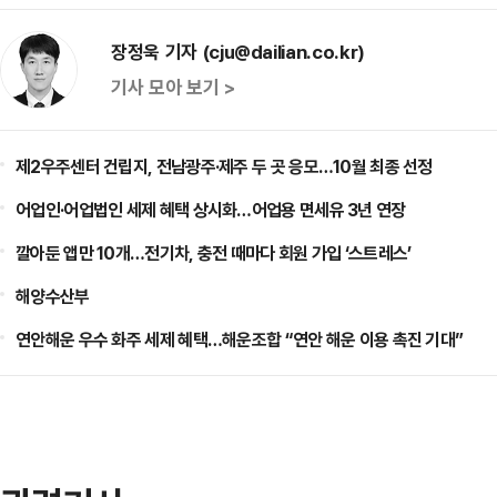
장정욱 기자 (cju@dailian.co.kr)
기사 모아 보기 >
제2우주센터 건립지, 전남광주·제주 두 곳 응모…10월 최종 선정
어업인·어업법인 세제 혜택 상시화…어업용 면세유 3년 연장
깔아둔 앱만 10개…전기차, 충전 때마다 회원 가입 ‘스트레스’
해양수산부
연안해운 우수 화주 세제 혜택…해운조합 “연안 해운 이용 촉진 기대”