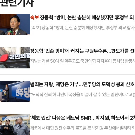
관련기사
속보
장동혁 "방미, 논란 충분히 예상했지만 李정부 외
[속보] 장동혁 "방미, 논란 충분히 예상했지만 李정부 외교 참사
장동혁 '빈손 방미'에 커지는 구원투수론…판도가를 
지방선거를 50여 일 앞두고도 국민의힘 지지율이 좀처럼 반등
듯한 행보를 보이면서 당 안팎에서는 조속한 중앙당 선거대책위원
는 사실상 마지막 카드로 선대위원장 역할이 부각되면서 누가 이
다.오세훈 서울특별시장은 19일 서울 종로구의 한 식당에서 경선
범죄는 자랑, 제명은 거부…민주당의 도덕성 붕괴 신호
독립 선대위를 꾸렸다.오…
"도덕적 신뢰 하나만이 국정을 이끌어 갈 수 있는 밑천이다."고(故
에 고개를 숙이며 내뱉은 말이다. '도덕적 자부심'은 그가 평생
밑천이 바닥을 드러낸 정도가 아니라 아예 금고 문이 열려 있는 것
일꾼을 뽑는 선거답게, 지역구 총선보다 훨씬 다채로운 해프닝이
'체코 원전' 다음은 베트남 SMR…박지원, 하노이서 2
체코에서 대형 원전 수주의 물꼬를 튼 박지원 두산에너빌리티 회
회장은 이번 국빈 방문 기간 중 팀 코리아의 핵심 주축으로서 체