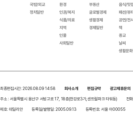
국방/외교
환경
부동산
음식/맛
정치일반
인권/복지
글로벌경제
패션/뷰
식품/의료
생활경제
공연/전
지역
경제일반
책
인물
종교
사회일반
날씨
생활문화
최종편집시간: 2026.08.09 14:58
회사소개
편집규약
광고제휴문의
주소 : 서울특별시 용산구 서빙고로 17, 18층(한강로3가,센트럴파크 타워동)
전화 
제호: 데일리안
등록일/발행일: 2005.09.13
등록번호: 서울 아00055