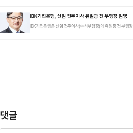
로 전망된다.19일 재계에 따르면 박 회장이 이번 베트남 경제
남 국회는 지난해 12월 ‘국가 에너지 개발 정책 결의안’을 통
IBK기업은행, 신임 전무이사 유일광 전 부행장 임명
적 조건에 적…
IBK기업은행은 신임 전무이사(수석부행장)에 유일광 전 부행장
해 약 30년간 바른경영실장, 경영지원그룹장, 개인고객그룹장 
영활동 전반에 대해 이해도가 높다는 평가를 받는다.특히 개인
용금융 기조에 효과적으로 대응했다.또 경영지원그룹장 재임 시
력 강화에 크게 기여했단 …
댓글