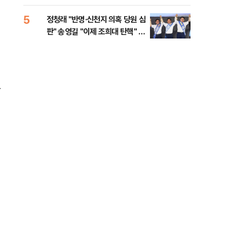
李 견제 사활
5
10
정청래 "반명·신천지 의혹 당원 심
[속
판" 송영길 "이제 조희대 탄핵" 김
선거
민석 "대체불가 민주당"
리
만