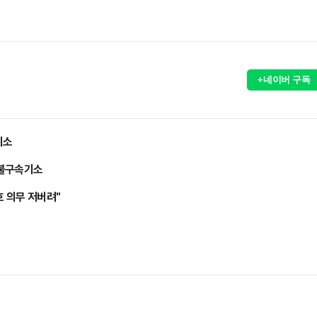
+네이버 구독
기소
 불구속기소
호 의무 저버려"