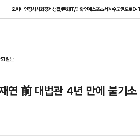
오피니언
정치
사회
경제
생활/문화
IT/과학
연예
스포츠
세계
수도권
포토
D-
사회일반
조재연 前 대법관 4년 만에 불기소