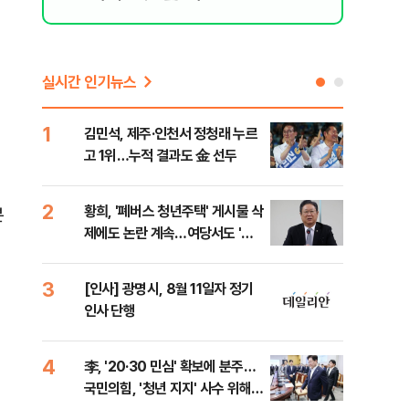
실시간 인기뉴스
1
6
김민석, 제주·인천서 정청래 누르
폐기
고 1위…누적 결과도 金 선두
60
2
7
황희, '폐버스 청년주택' 게시물 삭
"정
분
제에도 논란 계속…여당서도 '내
도 
로남불' 비판
원 
3
8
[인사] 광명시, 8월 11일자 정기
보험
인사 단행
른 
4
9
李, '20·30 민심' 확보에 분주…
고수
국민의힘, '청년 지지' 사수 위해
27