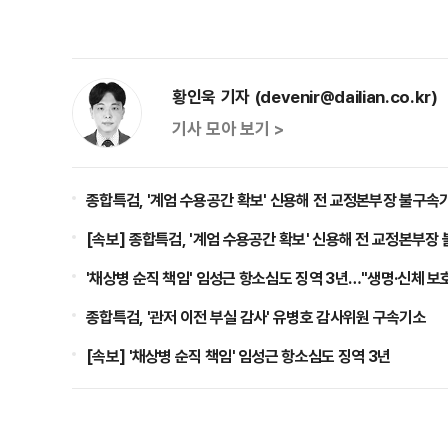
황인욱 기자 (devenir@dailian.co.kr)
기사 모아 보기 >
종합특검, '계엄 수용공간 확보' 신용해 전 교정본부장 불구속
[속보] 종합특검, '계엄 수용공간 확보' 신용해 전 교정본부장
'채상병 순직 책임' 임성근 항소심도 징역 3년…"생명·신체 보
종합특검, '관저 이전 부실 감사' 유병호 감사위원 구속기소
[속보] '채상병 순직 책임' 임성근 항소심도 징역 3년