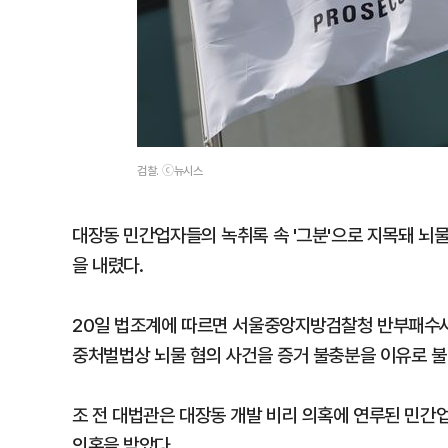
검찰. ⓒ뉴시스
대장동 민간업자들의 녹취록 속 '그분'으로 지목돼 뇌
을 내렸다.
20일 법조계에 따르면 서울중앙지방검찰청 반부패수사
중처벌법상 뇌물 혐의 사건을 증거 불충분을 이유로 불
조 전 대법관은 대장동 개발 비리 의혹에 연루된 민간
의혹을 받았다.