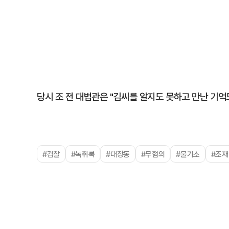
당시 조 전 대법관은 "김씨를 알지도 못하고 만난 기억
#검찰
#녹취록
#대장동
#무혐의
#불기소
#조재