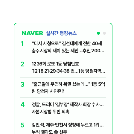
실시간 랭킹뉴스
1
6
“다시 시청으로” 김선태에게 전한 40세
"정청래,
충주시장의 재치 있는 제안…추천 2000
말라"…친
개
격돌
2
7
1236회 로또 1등 당첨번호
장애인 밀
'12·18·21·29·34·38'번…1등 당첨지역
심도 실형
어디?
3
8
"출근길에 우연히 복권 샀는데…" 1등 5억
"우리가 
원 당첨자 사연은?
다" 허지
4
9
경찰, 드라마 '김부장' 제작사 회장 수사…
정청래 "
자본시장법 위반 의혹
길 "이제
민주당"
5
10
김민석, 제주·인천서 정청래 누르고 1위…
최악의 
누적 결과도 金 선두
낮 최고 