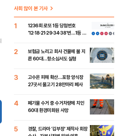
사회 많이 본 기사
1
1236회 로또 1등 당첨번호
'12·18·21·29·34·38'번…1등 당
첨지역 어디?
지
2
보험금 노리고 회사 건물에 불 지
른 60대…항소심서도 실형
3
고수온 피해 확산…포항 양식장
27곳서 물고기 28만마리 폐사
4
폐기물 수거 중 수거차량에 치인
60대 환경미화원 사망
5
경찰, 드라마 '김부장' 제작사 회장