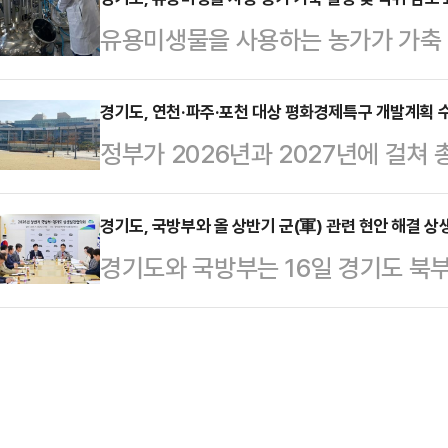
유용미생물을 사용하는 농가가 가축 질
족도가 매우 높은 것으로 나타났다.
월까지 지난해 유용미생물을 공급받아 
경기도, 연천·파주·포천 대상 평화경제특구 개발계획 
정부가 2026년과 2027년에 걸쳐
답. 응답률 65.5%)를 대상으로 전
표한 가운데 경기도가 이에 대비한 
결과 97%가 효과가 있다고 응답했
화경제특구 지정을 본격적으로 추진
경기도, 국방부와 올 상반기 군(軍) 관련 현안 해결 
를 살펴보면 사용 농가들은 ▲질병 감소
경기도와 국방부는 16일 경기도 북부
구 후보지로 선정된 연천군, 파주시,
폐사율 감소(13.9%) ▲사료비 절감
도 상생발전협의회’를 갖고, 군부대 주
20일부터 ‘경기도 평화경제특구 개
다. 이들…
제를 논의했다고 밝혔다.이번 상생
다.평화경제특구는 남북 접경지역을 
경기도, 5개 시·군(고양, 양주, 포천
기능을 결합한 국가 전략사업이다. 
석했다.국방부-경기도 상생발전협의
방세, 부담금 감면 및 …