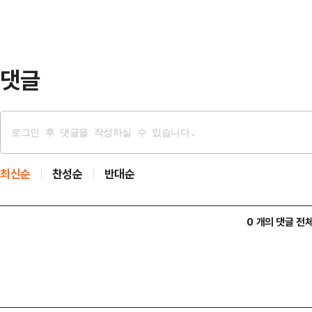
소하고, 군의 안정적 임무 수행 조성을
의회로 출범했다. 국방부 군사시설
대표를 맡아 매…
댓글
최신순
찬성순
반대순
0 개의 댓글 전