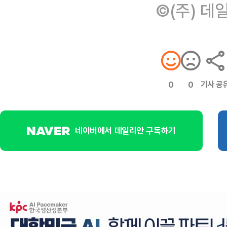
©(주) 데
기사 공
0
0
네이버에서 데일리안 구독하기