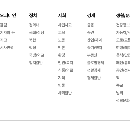
오피니언
정치
사회
경제
생활/문
칼럼
청와대
사건사고
금융
건강정보
기자의 눈
국회/정당
교육
증권
자동차/
기고
북한
노동
산업/재계
도로/교
시사만평
행정
언론
중기/벤처
여행/레
국방/외교
환경
부동산
음식/맛
정치일반
인권/복지
글로벌경제
패션/뷰
식품/의료
생활경제
공연/전
지역
경제일반
책
인물
종교
사회일반
날씨
생활문화