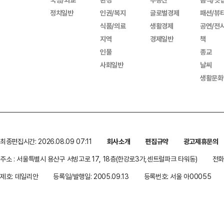
정치일반
인권/복지
글로벌경제
패션/뷰
식품/의료
생활경제
공연/전
지역
경제일반
책
인물
종교
사회일반
날씨
생활문화
최종편집시간: 2026.08.09 07:11
회사소개
편집규약
광고제휴문의
주소 : 서울특별시 용산구 서빙고로 17, 18층(한강로3가,센트럴파크 타워동)
전화 
제호: 데일리안
등록일/발행일: 2005.09.13
등록번호: 서울 아00055