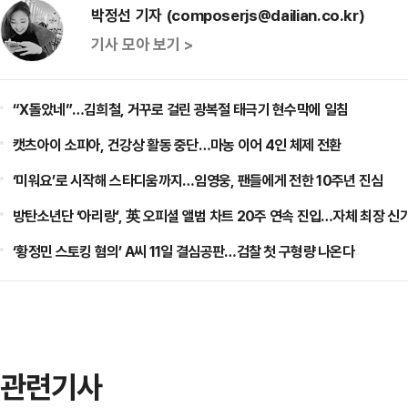
박정선 기자 (composerjs@dailian.co.kr)
기사 모아 보기 >
“X돌았네”…김희철, 거꾸로 걸린 광복절 태극기 현수막에 일침
캣츠아이 소피아, 건강상 활동 중단…마농 이어 4인 체제 전환
‘미워요’로 시작해 스타디움까지…임영웅, 팬들에게 전한 10주년 진심
방탄소년단 ‘아리랑’, 英 오피셜 앨범 차트 20주 연속 진입…자체 최장 신
‘황정민 스토킹 혐의’ A씨 11일 결심공판…검찰 첫 구형량 나온다
관련기사