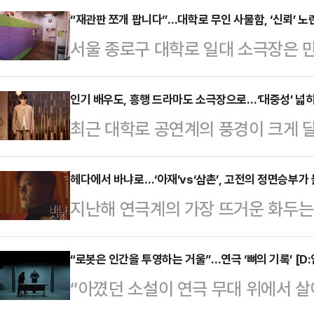
“재관판 쪼개 팝니다”…대학로 무인 사물함, ‘신뢰’ 노
서울 종로구 대학로 일대 소극장은 만
형 공연장과 달리 물품 보관소가 전
외투와 가방을 안고 좁은 객석에 앉아
인기 배우도, 흥행 드라마도 소극장으로…‘대중성’ 넓
최근 대학로 공연계의 풍경이 크게 
공공 물품 보관함 역시 늘 포화 상태다
우들이 무대에 오르고, 인기 드라마
관 서비스다.2023년 초 등장한 ‘
지 않던 일반 대중들이 객석을 채우고
헤다에서 바냐로…‘아재’vs‘삼촌’, 고전의 정면승부가
고가’ ‘혜화로465’ ‘댕로 사물함’ 
지난해 연극계의 가장 뜨거운 화두는
이 허물어지는 현상이 현재 대학로를
아 생겨났다. 현재 ‘포도알 사물함’
에 올린 ‘헤다 가블러’였다. 헨리크 
을 끄는 변화는 매체에서 주인공으로
장의 대결은 관객들에게 ‘비교 관람’
“로봇은 인간을 투영하는 거울”…연극 ‘뼈의 기록’ [D
다. 대중의 사랑을 받는 배우들이 카
“아꼈던 소설이 연극 무대 위에서 살아
이를 키우는 결과를 낳았다.그리고 올
소극장으로 향하고 있다. 대표적으로 