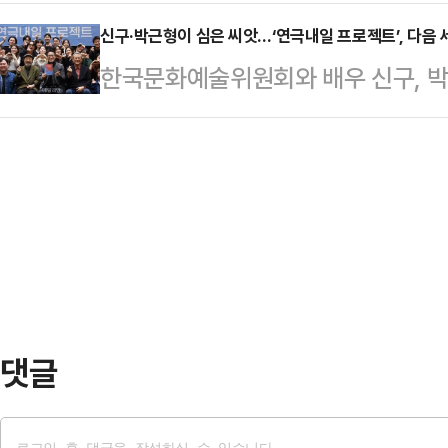
을 만큼 벅참이 느껴져요.”(천선란)2
씨’를 통해 다시 한 번 정면승부에 
년 만에 무대에 돌…
으로 ‘밤에 찾아오는 구원자’를 무대
신구·박근형이 심은 씨앗…‘연극내일 프로젝트’, 다음 세
한 ‘바냐 삼촌’(5월 7일~31일 L
한국문화예술위원회와 배우 신구, 박근
가 ‘뼈의 기록’으로 다시 만났다. 스
은 한국적 정서를 덧입힌 ‘반야 아재’
젝트’가 첫 결실을 공개한 자리에서 
만남은 작가의 상상력 속에만 존재
…
앗’을 심겠다고 입을 모았다.7일 
무대로 불러내는 동력이 됐다.지난 4
‘2026 연극내일 프로젝트’ 연습 현
신을 염하는 안드로이드 로비스를 주
롯해 정병국 한국문화예술위원회 위원
인지 …
로젝트 취지와 작업 과정, 앞으로의
박근형과 신구가 연극 ‘고도를 기다리
탕으로 청년 …
댓글