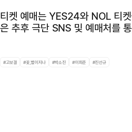
티켓 예매는 YES24와 NOL 티
은 추후 극단 SNS 및 예매처를 
#고보결
#꽃,별이지나
#박소진
#이희준
#진선규