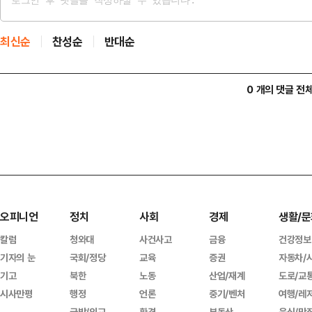
최신순
찬성순
반대순
0 개의 댓글 전
오피니언
정치
사회
경제
생활/문
칼럼
청와대
사건사고
금융
건강정보
기자의 눈
국회/정당
교육
증권
자동차/
기고
북한
노동
산업/재계
도로/교
시사만평
행정
언론
중기/벤처
여행/레
국방/외교
환경
부동산
음식/맛