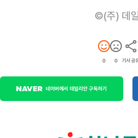
©(주) 데
기사 공
0
0
네이버에서 데일리안 구독하기