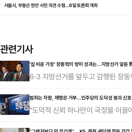
서울시, 부동산 현안 시민 의견 수렴…6일 토론회 개최
관련기사
'집 비운 가장' 장동혁의 방미 성과는…지방선거 앞둔 野
6·3 지방선거를 앞두고 감행된 장동
에서 거센 역풍을 맞고 있다. '상주 부
동혁 리더십'이 시험대에 오른 모양새
범죄는 자랑, 제명은 거부…민주당의 도덕성 붕괴 신호
"도덕적 신뢰 하나만이 국정을 이끌어
는 8박 10일 방미를 마치고 20일 새
대통령이 2003년 10월 최측근의 
턴DC로 출국했고, 당초 5박 7일로
"그랜저보다 덜 무겁게"… K5, 중형 세단에 젊은 감각