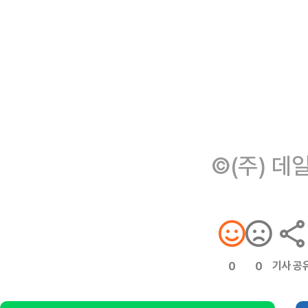
©(주) 데
기사 공
0
0