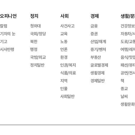
오피니언
정치
사회
경제
생활/문
칼럼
청와대
사건사고
금융
건강정보
기자의 눈
국회/정당
교육
증권
자동차/
기고
북한
노동
산업/재계
도로/교
시사만평
행정
언론
중기/벤처
여행/레
국방/외교
환경
부동산
음식/맛
정치일반
인권/복지
글로벌경제
패션/뷰
식품/의료
생활경제
공연/전
지역
경제일반
책
인물
종교
사회일반
날씨
생활문화