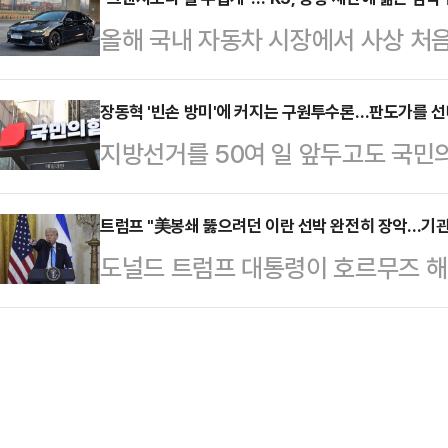
뱉은 말이다. '도덕적 자부심'은 그가
17일 미국 공항에서 수속을 밟던 중
올해 국내 자동차 시장에서 사상 처
런데 지금의 더불어민주당을 보면, 
정을 늘려 최종 8박 10일간 방미 일
60% 시대가 열릴 전망이다. 이런 
아예 금고 문이 열려 있는 것 같다.6
게중심과 안정적인 승차감을 고집하는
장동혁 '빈손 방미'에 커지는 구원투수론…판도가를 
약 4000명의 지역 일꾼을 뽑는 선
지방선거를 50여 일 앞두고도 국민
다. 국민차가 된 그랜저는 너무 흔해
프닝이 쏟아지고 있다. 도덕성 문제야
가운데, 장동혁 국민의힘 대표가 사
'아재' 이미지는 젊은 감각을 유지하
서 당 안팎에서는 조속한 중앙당 선
트럼프 "美봉쇄 뚫으려던 이란 선박 완전히 장악…기관
기 때문이다.기아 K5는 이런 뻔한
도널드 트럼프 대통령이 호르무즈 해
당이 이번 선거 국면에서 꺼낼 수 있
성을 동시에 챙기려는 이들에게 꽤 영리
화물선을 나포했다고 밝혔다.트럼프 
할이 부각되면서 누가 이를 맡느냐에
년형 K5 하…
트루스소셜에 "오늘 길이가 약 900
떠오르는 모습이다.오세훈 서울특별시
가 나가는 '투스카'라는 이름의 이란
경선 경쟁자였던 박수민 의원, 윤희숙
고 잘 안됐다"고 밝혔다.이어 "미 
립 선대위를 꾸렸다.오…