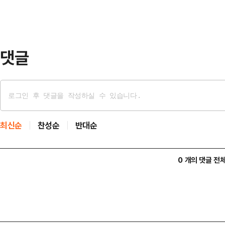
만에서 투스카를 가로막고 정지하라
응하지 않았고 우리의 해군 군함이 
였다.그러면서 "현재 미…
댓글
최신순
찬성순
반대순
0 개의 댓글 전