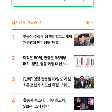
실시간 인기뉴스
1
6
부동산·주식 민심 어찌할고…세제
안양
개편안에 민주당도 '당혹'
진 
2
7
퇴직은 50세, 연금은 65세부
국내
터?…청년, 명품·여행 대신 노후
코스
준비 [Now 2.30]
상
3
8
[단독] 영장 집행일 10일 도과 원
[전
희룡 포렌식 시도한 특검…"위법
재인
증거 수집" 지적
안"
개
4
9
美증시 혼조세…다우 최고치,
보험
S&P·나스닥 하락
괴…