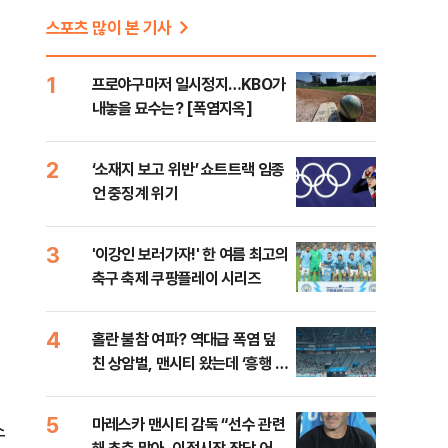
스포츠 많이 본 기사
1
프로야구마저 일시정지…KBO가
내놓을 묘수는? [폭염지옥]
2
‘소재지 보고 위반’ 쇼트트랙 임종
언 중징계 위기
3
'이강인 보러가자!' 한 여름 최고의
축구 축제 쿠팡플레이 시리즈
4
홀란 불참 여파? 역대급 폭염 덮
친 상암벌, 맨시티 왔는데 ‘흥행 저
조’
5
마레스카 맨시티 감독 “선수 관련
소