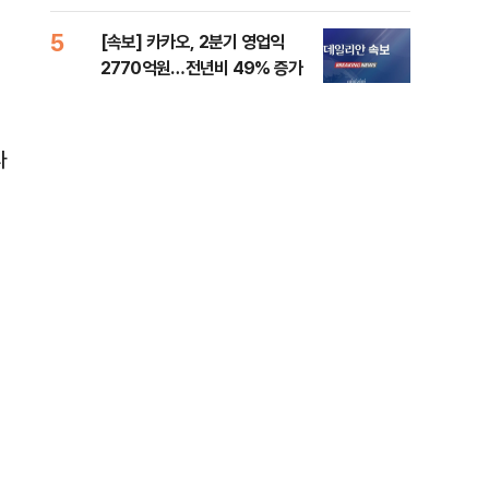
5
10
[속보] 카카오, 2분기 영업익
경산
2770억원…전년비 49% 증가
표 
라