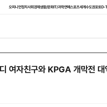
오피니언
정치
사회
경제
생활/문화
IT/과학
연예
스포츠
세계
수도권
포토
D-
 캐디 여자친구와 KPGA 개막전 