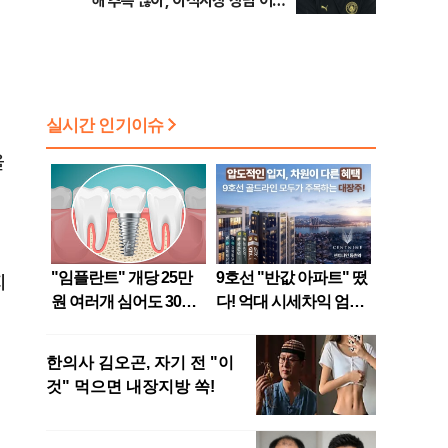
해 추측 많아, 이적시장 장담 어려
워”
지
을
지