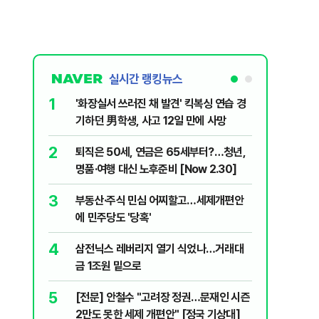
실시간 랭킹뉴스
1
6
'화장실서 쓰러진 채 발견' 킥복싱 연습 경
[속보] 
기하던 男학생, 사고 12일 만에 사망
원…전년
2
7
퇴직은 50세, 연금은 65세부터?…청년,
​"정청래
명품·여행 대신 노후준비 [Now 2.30]
내부서 나
3
8
부동산·주식 민심 어찌할고…세제개편안
꿈쩍 않는
에 민주당도 '당혹'
간다
4
9
삼전닉스 레버리지 열기 식었나…거래대
2030은
금 1조원 밑으로
줄 알았나
리 헬스]
5
10
[전문] 안철수 "고려장 정권…문재인 시즌
“길거리 
2만도 못한 세제 개편안" [정국 기상대]
세입자 ‘발