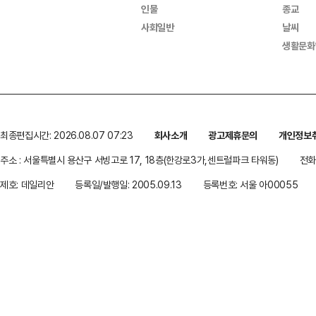
인물
종교
사회일반
날씨
생활문화
최종편집시간: 2026.08.07 07:23
회사소개
광고제휴문의
개인정보
주소 : 서울특별시 용산구 서빙고로 17, 18층(한강로3가,센트럴파크 타워동)
전화 
제호: 데일리안
등록일/발행일: 2005.09.13
등록번호: 서울 아00055