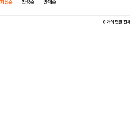
최신순
찬성순
반대순
0 개의 댓글 전