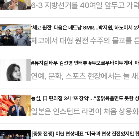
6·3 지방선거를 40여일 앞두고 가
산시장 후보 간 공방이 격화되고 있다
일 자신의 페이스북을 통해 전재수 
'체코 원전' 다음은 베트남 SMR…박지원, 하노이서 2
체코에서 대형 원전 수주의 물꼬를 
관련 발언을 '명백한 허위사실 공표'
는 베트남에서 소형모듈원전(SMR) 
전재수 후보가 최근 언론 인터뷰에서
방문 기간 중 팀 코리아의 핵심 주축
#뮤지컬 배우 김선영 인터뷰 #투모로우바이투게더 '마의
2035년으로 연기됐다"고 주장한 
연예, 문화, 스포츠 현장에서는 늘
를 동남아 SMR 시장으로 확장할 것
시 2035년으로 설정됐던 개항 시기
<주간 사진관>은 일주일 동안 현장
장이 이번 베트남 경제사절단에 합류
식으로 변경해 2…
히 주목받은 사진을 한 번에 독자들
농심, 日 편의점 3사 ‘또 장악’…“불닭볶음면도 못한 
정책 변화다.베트남 국회는 지난해 1
일본은 인스턴트 라면이 처음 상용화된
>연기 경력 28년, 베테랑 뮤지컬 배
과시키며 원자력 발전 재도입을 공식
상품화된 이후, 일본 편의점은 세계인
그룹 투모로우바이투게더가 그룹의 위
조건에 적…
았다. 일본을 찾는 관광객들의 식도
[중동 전쟁] 이란 협상대표 "미국과 협상 진전있지만 합
운 시작을 알렸다. 2025-2026 