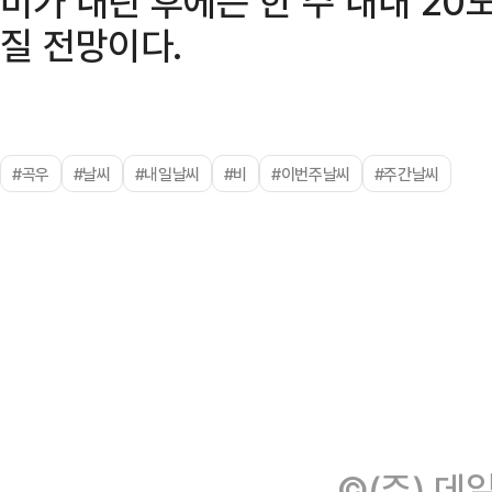
비가 내린 후에는 한 주 내내 20
질 전망이다.
#곡우
#날씨
#내일날씨
#비
#이번주날씨
#주간날씨
©(주) 데