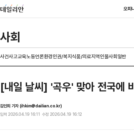
오피
사회
사건사고
교육
노동
언론
환경
인권/복지
식품/의료
지역
인물
사회일반
[내일 날씨] '곡우' 맞아 전국에
김인희 기자 (ihkim@dailian.co.kr)
입력 2026.04.19 16:11 수정 2026.04.19 16:12