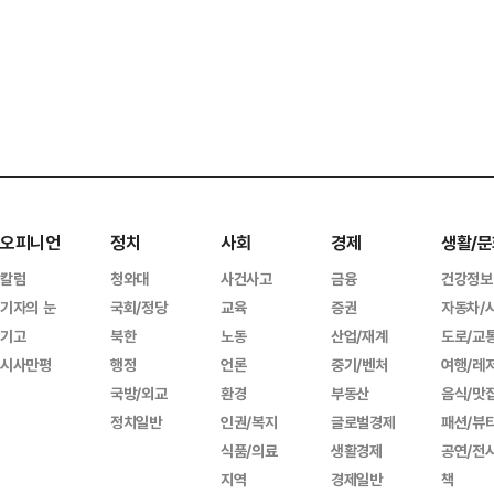
오피니언
정치
사회
경제
생활/문
칼럼
청와대
사건사고
금융
건강정보
기자의 눈
국회/정당
교육
증권
자동차/
기고
북한
노동
산업/재계
도로/교
시사만평
행정
언론
중기/벤처
여행/레
국방/외교
환경
부동산
음식/맛
정치일반
인권/복지
글로벌경제
패션/뷰
식품/의료
생활경제
공연/전
지역
경제일반
책