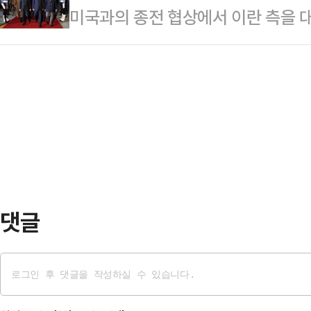
미국과의 종전 협상에서 이란 측을 
꼽힌다.그렇다면 라면의 종주국 일본
했다 <베테랑>배우 김선영이 16일 
의장이 그간 협상에서 일부 진전이 
의점만 놓고 봐도 매주 신제품이 교체
다고 밝혔다.AFP통신, 월스트리트저
는 ‘고밀도 시장’이다. 이 가운데 단
국회의장은 19일(현지시간) 새벽 이
통의 핵심 채널을 동시에 확보하는 
부 사안은 협상에서 결론이 나왔지만
2015…
말했다.그러면서 "우리는 아직 최종 
많은 이견이 존재하고 몇 가지 근본
바프 의장은 또 …
댓글