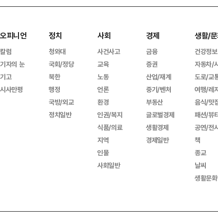
오피니언
정치
사회
경제
생활/문
칼럼
청와대
사건사고
금융
건강정보
기자의 눈
국회/정당
교육
증권
자동차/
기고
북한
노동
산업/재계
도로/교
시사만평
행정
언론
중기/벤처
여행/레
국방/외교
환경
부동산
음식/맛
정치일반
인권/복지
글로벌경제
패션/뷰
식품/의료
생활경제
공연/전
지역
경제일반
책
인물
종교
사회일반
날씨
생활문화