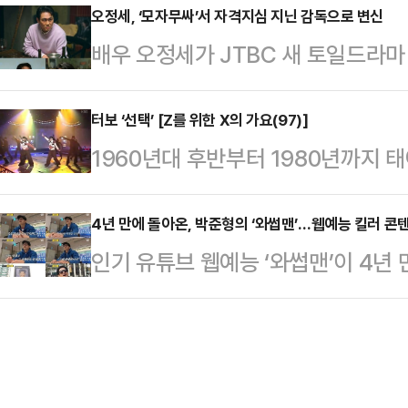
이 출연하는 '두번째 시그널' 편성 불
오정세, ‘모자무싸’서 자격지심 지닌 감독으로 변신
수의 두 발 이미지가 함께 놓였다.
배우 오정세가 JTBC 새 토일드라마
다"는 입장을 밝혔다.17일 tvN은 
다는 비유적 표현이다.매그넘은 광고
다’(이하 ‘모자무싸’)로 안방극장에
미정"이라고 말했다.지난해 12월 조
하며 색감 대비를 강조했다.그러나 
정세는 ‘모자무싸’에서 영화인 모임 
터보 ‘선택’ [Z를 위한 X의 가요(97)]
간 등 중범죄를 저질러 소년보호 처
1960년대 후반부터 1980년까지 
감독 박경세 역을 맡았다.박경세는 
기됐다. 이에 조진웅은 "과거 불미스
모토인 기존 세대와 달리 ‘소비’를 
올라가기 위해 그리고 지금의 자리를
경제적 풍요 속에서 자라나면서 개성
4년 만에 돌아온, 박준형의 ‘와썹맨’…웹예능 킬러 콘
물이다. 20년째 감독 지망생 황동만
인기 유튜브 웹예능 ‘와썹맨’이 4년
이름처럼 아날로그 시대에 성장해 디
계를 이어간다.이번 작품은 오정세가 
랄라를 대표하는 킬러 콘텐츠로, 매
만큼 수용할 수 있는 문화의 폭도 
과 재회하는 작…
많은 사랑을 받았다. 박준형 특유의 
주역으로 꼽히는데, 이들이 향유했던 
디한 자막이 특징이다.18일 스튜디
탕으로 Z세대에게 소개합니다. <편집
‘와썹맨’에 대해 “젠지(Gen Z)까