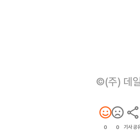
©(주) 데
기사 공
0
0