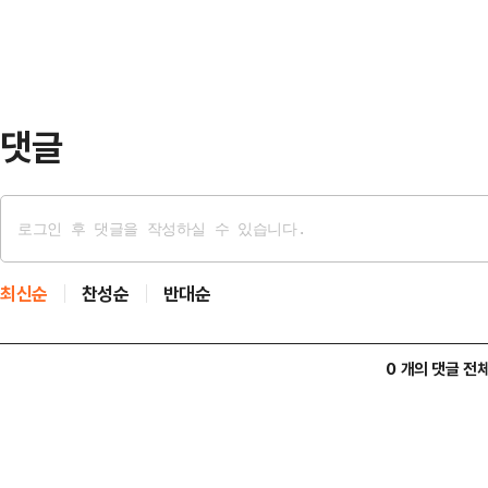
욱 업그레이드된 웃음을 전할 것”이라
출’의 정점을 만나볼 수 있도록 해서,
운 흐름을…
댓글
최신순
찬성순
반대순
0 개의 댓글 전