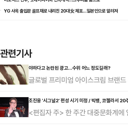
YG 사옥 출입문 골프채로 내리친 20대女 체포…일본인으로 알려져
관련기사
야하다고 논란된 광고…수위 어느 정도길래?
글로벌 프리미엄 아이스크림 브랜드 
신제품 광고가 선정성 논란에 휩싸
(SCMP)에 따르면 매그넘은 지난 
조진웅 '시그널2' 편성 시기 미정 / 빅뱅, 코첼라서 20주
대중문화 이슈]
<편집자 주> 한 주간 대중문화계에
결합한 아이스크림 광고를 공개했다
진웅 '시그널2' 빈자리 '파친코'가 
된 아이스크림 옆에 연두색에 앞코 