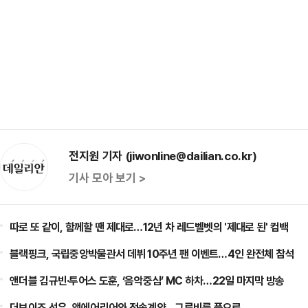
전지원 기자 (jiwonline@dailian.co.kr)
기사 모아 보기 >
따로 또 같이, 함께할 땐 제대로…12년 차 레드벨벳의 '제대로 된' 컴백
블랙핑크, 국립중앙박물관서 데뷔 10주년 팬 이벤트…4인 완전체 참석
앤더블 김규빈·투어스 도훈, ‘음악중심’ MC 하차…22일 마지막 방송
더보이즈 선우, 앳에어리어와 전속계약…그루비룸 품으로