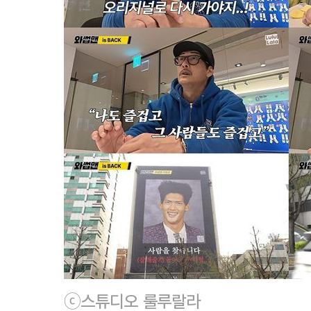
ⓒ스튜디오 룰루랄라