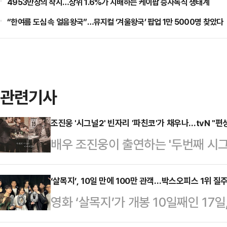
4953만장의 착시…상위 1.6%가 지배하는 케이팝 승자독식 생태계
“한여름 도심 속 얼음왕국”…뮤지컬 ‘겨울왕국’ 팝업 1만 5000명 찾았다
관련기사
조진웅 '시그널2' 빈자리 '파친코'가 채우나…tvN "편
배우 조진웅이 출연하는 '두번째 시그
바가 없다"는 입장을 밝혔다.17일 t
시기는 미정"이라고 말했다.'두 번째
‘살목지’, 10일 만에 100만 관객…박스오피스 1위 질
영화 ‘살목지’가 개봉 10일째인 17
보도에 대해서도 "기존 입장과 달라진 
회 통합전산망에 따르면 ‘살목지’는 이
서는 여전히 정해진 바가 없다"고 말했