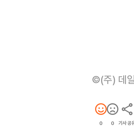
©(주) 데
기사 공
0
0