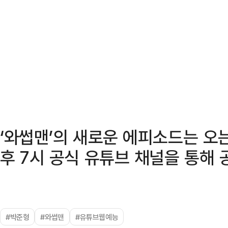
‘와썹맨’의 새로운 에피소드는 오
후 7시 공식 유튜브 채널을 통해 
#박준형
#와썹맨
#유튜브웹예능