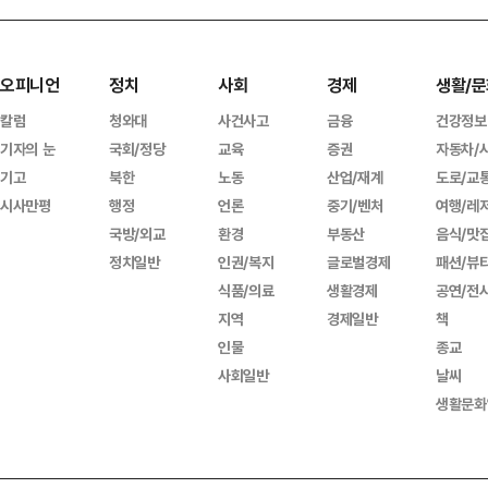
오피니언
정치
사회
경제
생활/문
칼럼
청와대
사건사고
금융
건강정보
기자의 눈
국회/정당
교육
증권
자동차/
기고
북한
노동
산업/재계
도로/교
시사만평
행정
언론
중기/벤처
여행/레
국방/외교
환경
부동산
음식/맛
정치일반
인권/복지
글로벌경제
패션/뷰
식품/의료
생활경제
공연/전
지역
경제일반
책
인물
종교
사회일반
날씨
생활문화