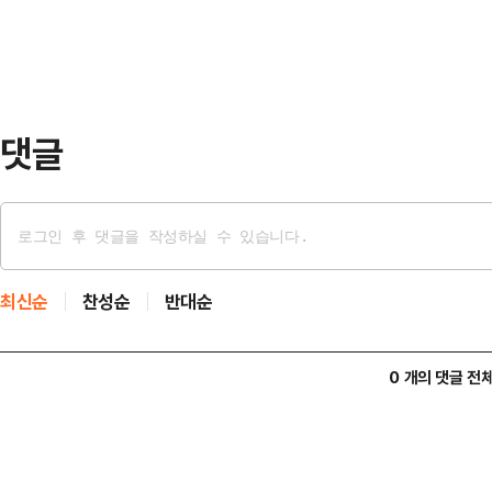
리바스 에르난데스(Celeste Riva
다. 그는 보석 없이 구금 중이다.사
데이비드 명의의 테슬라 차량 안에서
댓글
최신순
찬성순
반대순
0 개의 댓글 전