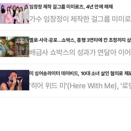
어서며 손익분기점 달성에 이어 흥행세
임창정 제작 걸그룹 미미로즈, 4년 만에 해체
시그널'이 오는 6월을 비롯해 하절
가수 임창정이 제작한 걸그룹 미미로
한 영화 ‘변신’ 이후 호러 장르 가운데
대는 애플TV+ '파친코'가 채울 예
난 16일 개인 SNS를 통해 “긴 논
작 ‘프로젝트 헤일메리’보다도 빠른 속
동 종료를 직접 알렸다. 이어 “소속
멜로·사극·공포…쇼박스, 흥행 3연타에 칸 초청까지 상승
스오피스 1위를 유지하며 안정적인 흥
배급사 쇼박스의 성과가 연달아 이어
게 됐다”고 전하며 팬들에게 미안한 
는 손익분기점 돌파를 기념해 귀신 
만들어내며 극장가 침체 국면에서도 
“지금까지 미미로즈의 여정을 함께해
‘군체’의 칸 영화제 초청까지 더해지
미 싱어송라이터 데이비드, 10대 소녀 살인 혐의로 체
지아 또한 탈퇴 소식을 전하며 팀 해
'히어 위드 미'(Here With Me), 
개봉한 ‘살목지’는 개봉 7일 째 손익
창정이 프로듀싱한 걸그룹으로 데뷔 당
Homicide) 등으로 이름을 알린 
만 1078명을 기록 중이다. 첫 주말에
알려지며…
데이비드 버크)가 10대 소녀 살인 
신’(57만 1901명) 이후 호러 장르
과 로이터 등에 따르면 로스앤젤레스
2021년 ‘랑종’의 첫 주말 스코어 3