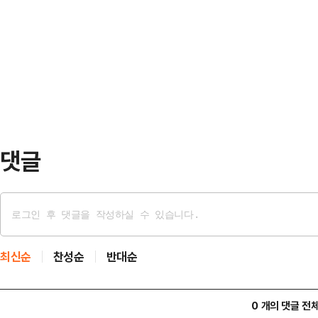
시·도의원 비례대표 비율도 확대하
도 제기된다.17일 오전 서울시청에서
수석부대표와 유상범 국민의힘 원내
터 1·2인 가구 증가에 대응하는 생
혁특별위원회 여야 간사는 17일 오
을 공유하는 '…
같은 내용의 합의문을 발표했다.합의
선거구 가운데 동남갑을 비롯해 북갑,
의회의원 선거 최초로 중대선…
댓글
최신순
찬성순
반대순
0 개의 댓글 전