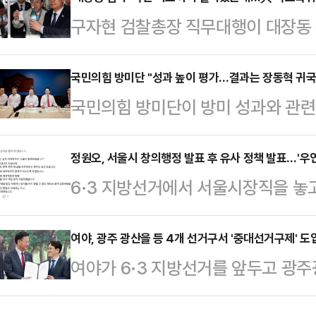
의힘 대선 후보 경선에서 탈락한 뒤 
구자현 검찰총장 직무대행이 대장동 
권의 이목이 쏠리고 있다. 정치권 일
당 사건의 수사와 공소 유지를 담당
북(TK) 표심을 잡기 위해 '깜짝 인
을 철회해 달라"고 호소했다. 그러나
국민의힘 방미단 "성과 높이 평가…결과는 장동혁 귀국 
다.17일 청와대 등 정치권에 따르면
국민의힘 방미단이 방미 성과와 관련
이 필요하다는 입장을 고수했다.'윤
걸리를 곁들인 비공개 오찬 회동을 
고 자평한다"고 밝혔다.김장겸·김대식
위한 국정조사 특별위원회' 여당 간
됐다.이…
오후 인천국제공항으로 귀국해 기자들
정원오, 서울시 창의행정 발표 후 유사 정책 발표…'우
입장문을 통해 "당시 수사를 기획하
6·3 지방선거에서 서울시장직을 놓
었지만 종합적으로 (성과를) 상당히 
명과 국민의 알권리를 위해 반드시 
가 '정책 유사성' 논란까지 불러오고
적인 내용은 다음 주 빠른 시일 내
서초구 대검 퇴근길에 …
도 유사성을 띠는 일은 그리 드물지 
여야, 광주 광산을 등 4개 선거구서 '중대선거구제' 도
통해서 말씀드리겠다"고 말했다.장 대
여야가 6·3 지방선거를 앞두고 광주
정책 내용이 서울시의 2026년 '창
일 귀국할 예정이다. 방미단 가운데
시·도의회의원 선거 최초로 중대선거
공개 시점도 발표회 후 몇 시간 후라
다. 김장겸·김대식·조…