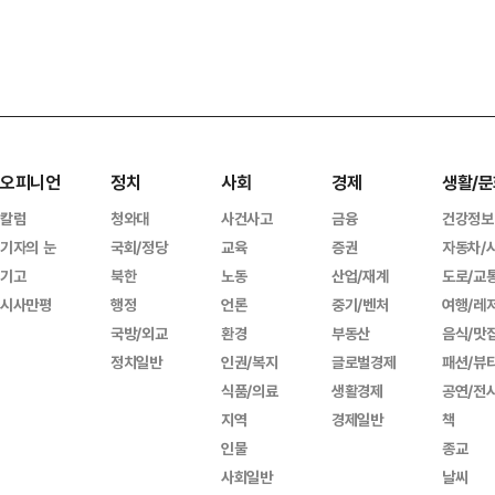
오피니언
정치
사회
경제
생활/문
칼럼
청와대
사건사고
금융
건강정보
기자의 눈
국회/정당
교육
증권
자동차/
기고
북한
노동
산업/재계
도로/교
시사만평
행정
언론
중기/벤처
여행/레
국방/외교
환경
부동산
음식/맛
정치일반
인권/복지
글로벌경제
패션/뷰
식품/의료
생활경제
공연/전
지역
경제일반
책
인물
종교
사회일반
날씨