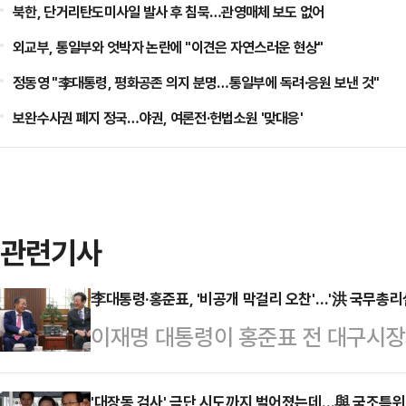
북한, 단거리탄도미사일 발사 후 침묵…관영매체 보도 없어
외교부, 통일부와 엇박자 논란에 "이견은 자연스러운 현상"
정동영 "李대통령, 평화공존 의지 분명…통일부에 독려·응원 보낸 것"
보완수사권 폐지 정국…야권, 여론전·헌법소원 '맞대응'
관련기사
李대통령·홍준표, '비공개 막걸리 오찬'…'洪 국무총리
이재명 대통령이 홍준표 전 대구시장
후 중도·보수 진영으로의 외연 확장
'대장동 검사' 극단 시도까지 벌어졌는데…與 국조특위 