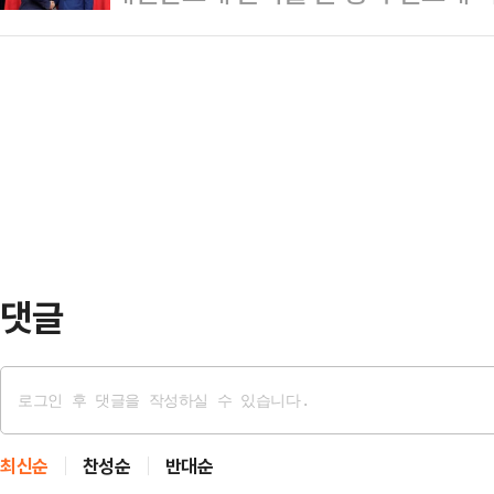
體)의 네덜란드 암스테르담 본부는 지
터가 빨간 랍스터인 오픈클로 설치와
블룸…
라우드 소프트웨어 계정을 전격 폐쇄
부르고 있는 것이다.중국의 랍스터 키
서나 엑셀, 파워포인트 하나 열리지 
버전이 발표된 이후 한 달여 동안 중
하니 쳐다보며 당황하는 기색이 역
베이징(北京)과 상하…
체 업체 넥스페리아를 둘러싸고 또
등이 지난 7일 보도했다. 중국 상
의 업무계정 접속을 막았다…
댓글
최신순
찬성순
반대순