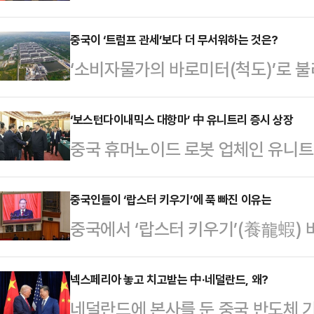
하고 있다. 2500억 달러(약 370
시장에서 막강한 '바잉파워'(Buyin
중국이 ‘트럼프 관세’보다 더 무서워하는 것은?
‘소비자물가의 바로미터(척도)’로 
이라는 지위를 활용해 철광석 가격을 
중국 정부의 고민이 깊어지고 있다
달러화에서 중국 위안(元)화로 바꾸
앓고 있는 마당에 돼지고기 가격마
‘보스턴다이내믹스 대항마’ 中 유니트리 증시 상장
중국 정부가 철광석 구매창구를 단
중국 휴머노이드 로봇 업체인 유니트리(
(물가 수준의 지속적 하락) 우려를
자원(中國礦産資源)그룹(CMRG)이
업공개(IPO) 절차에 들어갔다. 중
는 전국 농산물 도매시장의 돼지고기 
눈’으로 떠올…
번 IPO는 지난 몇 년 새 중국 내 
중국인들이 ‘랍스터 키우기’에 푹 빠진 이유는
기간보다 20% 이상 급락한 kg당 1
중국에서 ‘랍스터 키우기’(養龍蝦) 
될 전망이다. 특히 유니트리가 IPO
중국 경제매체 재련사(財聯社) 등이 
픈소스 인공지능(AI) 에이전트인 오
휴머노이드 시장에 지각 변동이 일어
16위안 아래로 …
음에도 랍스터 키우기 열풍이 사그
넥스페리아 놓고 치고받는 中·네덜란드, 왜?
(上海)증권거래소는 지난 20일 유니
네덜란드에 본사를 둔 중국 반도체 기
고 있다. 랍스터는 중국인들이 오픈
촹반(科創板)에 상장하겠다고 신청