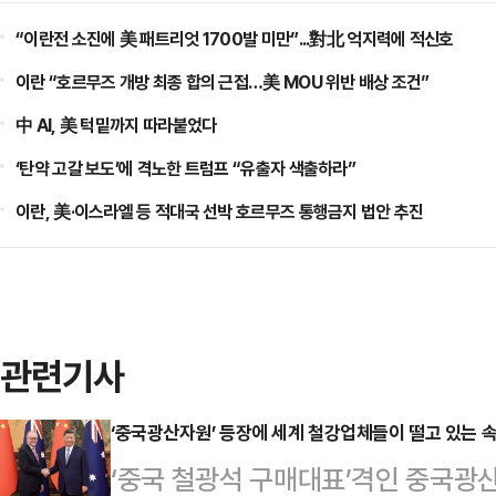
“이란전 소진에 美 패트리엇 1700발 미만”...對北 억지력에 적신호
이란 “호르무즈 개방 최종 합의 근접…美 MOU 위반 배상 조건”
中 AI, 美 턱밑까지 따라붙었다
‘탄약 고갈 보도’에 격노한 트럼프 “유출자 색출하라”
이란, 美·이스라엘 등 적대국 선박 호르무즈 통행금지 법안 추진
관련기사
‘중국광산자원’ 등장에 세계 철강업체들이 떨고 있는 
‘중국 철광석 구매대표’격인 중국광