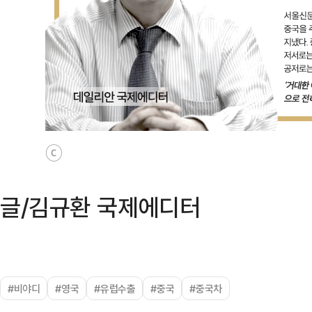
ⓒ
글/김규환 국제에디터
#비야디
#영국
#유럽수출
#중국
#중국차