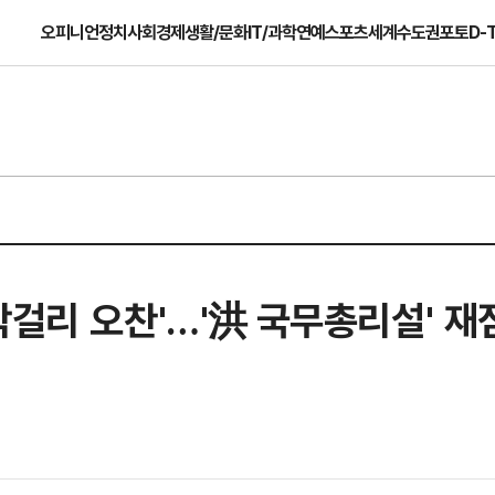
오피니언
정치
사회
경제
생활/문화
IT/과학
연예
스포츠
세계
수도권
포토
D-
막걸리 오찬'…'洪 국무총리설' 재