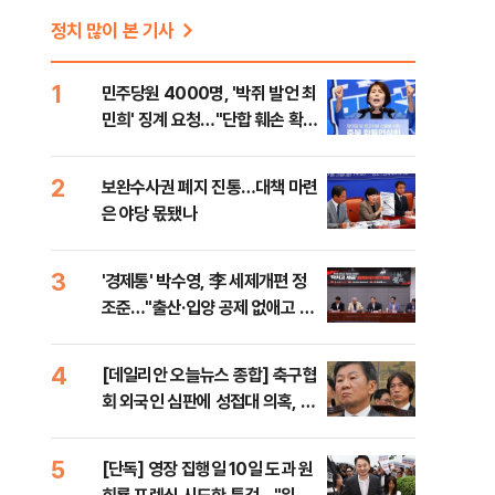
정치 많이 본 기사
1
민주당원 4000명, '박쥐 발언 최
민희' 징계 요청…"단합 훼손 확인
해야"
2
보완수사권 폐지 진통…대책 마련
은 야당 몫됐나
3
'경제통' 박수영, 李 세제개편 정
이
조준…"출산·입양 공제 없애고 세
금폭탄"
4
[데일리안 오늘뉴스 종합] 축구협
회 외국인 심판에 성접대 의혹, 李
대통령 20대 지지율 하락 의식했
나, 삼전닉스 올인은 금물, SK하
5
[단독] 영장 집행일 10일 도과 원
이닉스 프리마켓 시초가 논란 재