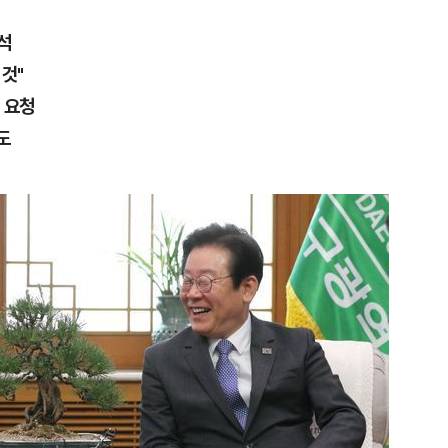
석
 것"
 요청
도