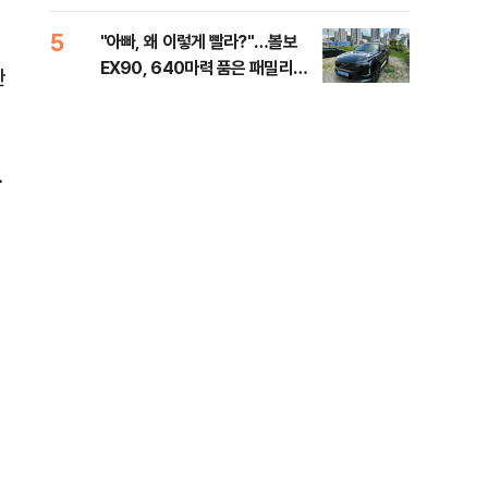
해야"
40
5
10
"아빠, 왜 이렇게 빨라?"…볼보
"삼
EX90, 640마력 품은 패밀리카
中창
관
[시승기]
.
정