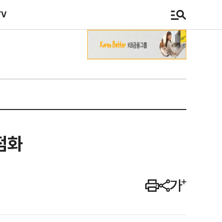
TV
점화