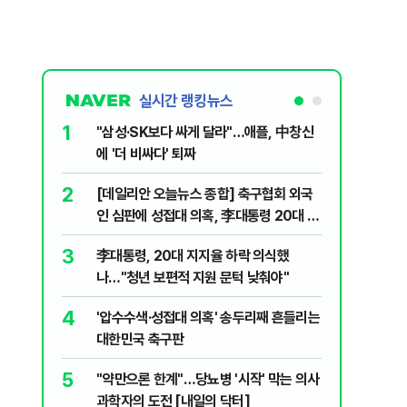
실시간 랭킹뉴스
1
6
"삼성·SK보다 싸게 달라"…애플, 中창신
오세훈 '
에 '더 비싸다' 퇴짜
된 '민주
2
7
[데일리안 오늘뉴스 종합] 축구협회 외국
지진에 
인 심판에 성접대 의혹, 李대통령 20대 지
日 여성..
지율 하락 의식했나, 삼전닉스 올인은 금
3
8
李대통령, 20대 지지율 하락 의식했
보완수사
물, SK하이닉스 프리마켓 시초가 논란 재
나…"청년 보편적 지원 문턱 낮춰야"
몫됐나
점화, 김민석 "과반 승리 가능성 99%" 등
4
9
'압수수색·성접대 의혹' 송두리째 흔들리는
레버리지 
대한민국 축구판
지수로 
5
10
"약만으론 한계"…당뇨병 '시작' 막는 의사
"솟구친 
과학자의 도전 [내일의 닥터]
유공장 화