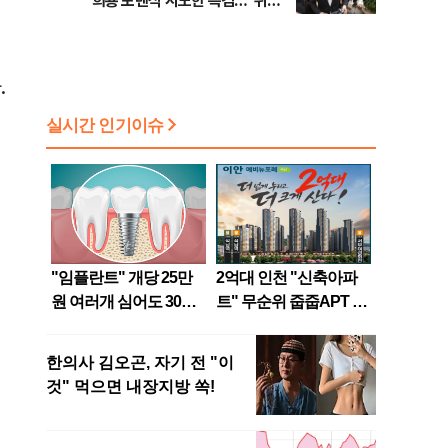
희룡 포렌식 시도한 특검…"위법
점화, 김민석 "과반 승리 가능성
증거 수집" 지적
99%" 등
회
.