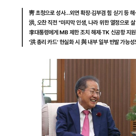
靑 초청으로 성사…외연 확장·김부겸 힘 싣기 등 해
洪, 오찬 직전 "마지막 인생, 나라 위한 열정으로 살
李대통령에게 MB 제한 조치 해제·TK 신공항 지원
'洪 총리 카드' 현실화 시 與 내부 일부 반발 가능성