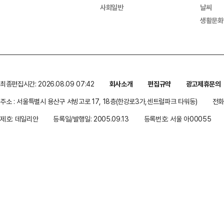
사회일반
날씨
생활문화
최종편집시간: 2026.08.09 07:42
회사소개
편집규약
광고제휴문의
주소 : 서울특별시 용산구 서빙고로 17, 18층(한강로3가,센트럴파크 타워동)
전화 
제호: 데일리안
등록일/발행일: 2005.09.13
등록번호: 서울 아00055