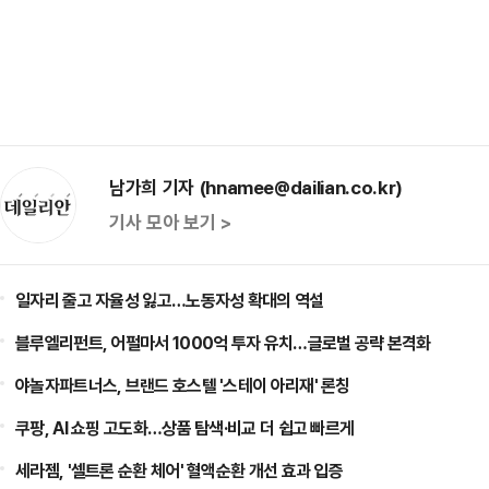
남가희 기자 (hnamee@dailian.co.kr)
기사 모아 보기 >
일자리 줄고 자율성 잃고…노동자성 확대의 역설
블루엘리펀트, 어펄마서 1000억 투자 유치…글로벌 공략 본격화
야놀자파트너스, 브랜드 호스텔 '스테이 아리재' 론칭
쿠팡, AI 쇼핑 고도화…상품 탐색·비교 더 쉽고 빠르게
세라젬, '셀트론 순환 체어' 혈액순환 개선 효과 입증