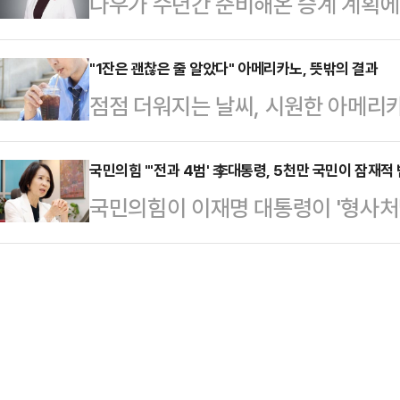
다우가 수년간 준비해온 승계 계획에
불린다.16일 일본 니혼게이자신문에 
Tyagi) AWS 에너지 저장 전략 
십 체제 전환에 나섰다.다우는 회장 
공화국에서 처음 보고된 코로나19 변이 
월1일부로 집행 이사회 의장으로 전환
"1잔은 괜찮은 줄 알았다" 아메리카노, 뜻밖의 결과
국 이상으로 퍼졌다.지난해 9월부터
점점 더워지는 날씨, 시원한 아메리
카터를 신임 CEO로 선임했다고 16
해 들어 급속도로 확산하고 있다.지난
나 시럽을 넣지 않은 아메리카노 한 
성과 조직 안정성을 강화하기 위한 
취…
결과가 나왔다.16일 한국지질·동맥경화학회
국민의힘 "'전과 4범' 李대통령, 5천만 국민이 잠재적
이비스 선임 독립 이사는 "피털링은
국민의힘이 이재명 대통령이 '형사처벌
2024'에 따르면 국민건강영양조사(질
동안 전략과 조직문화, 장기적 경쟁력
"'전과 4범' 대통령의 눈에는 500
세 이상 성인의 고콜레스테롤혈증 조유
객, 임직원,…
보이는 모양"이라고 직격했다.최수진
중 1명 이상인 셈이다.커피 자체에 
"부처 눈에는 부처가 보이고, 돼지 
인이다.카페에서 판매되는 대부분의
적했다.최 원내수석대변인은 "이 대
…
웬만하면 다 전과가 있다'는 희대의 