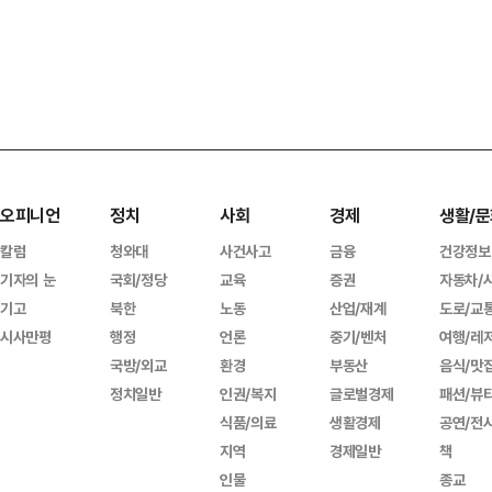
오피니언
정치
사회
경제
생활/문
칼럼
청와대
사건사고
금융
건강정보
기자의 눈
국회/정당
교육
증권
자동차/
기고
북한
노동
산업/재계
도로/교
시사만평
행정
언론
중기/벤처
여행/레
국방/외교
환경
부동산
음식/맛
정치일반
인권/복지
글로벌경제
패션/뷰
식품/의료
생활경제
공연/전
지역
경제일반
책
인물
종교