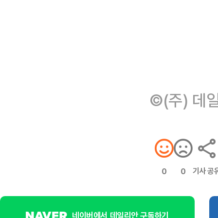
©(주) 데
기사 공
0
0
네이버에서 데일리안 구독하기