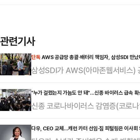
관련기사
단독
AWS 공급망 총괄·배터리 책임자, 삼성SDI 만
삼성SDI가 AWS(아마존웹서비스)
데이터센터용 배터리 협력 방안을 논
라 조달을 총괄하는 핵심 임원진이 
"누가 걸렸는지 가늠도 안 돼"…신종 바이러스 급속 확
신종 코로나바이러스 감염증(코로나19)
삼성SDI 관계자들과 미팅을 가졌다.
적으로 확산 조짐을 보이고 있다. 
Gruenkemeier) AWS 공급망 
오랜 기간 잠복했다가 다시 나타나는 특
다우, CEO 교체…캐런 카터 선임·짐 피털링은 이사회
Padilla) AWS 서버·네트워킹 공급