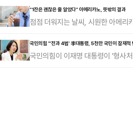
공화국에서 처음 보고된 코로나19 변이 
월1일부로 집행 이사회 의장으로 전환
"1잔은 괜찮은 줄 알았다" 아메리카노, 뜻밖의 결과
국 이상으로 퍼졌다.지난해 9월부터
점점 더워지는 날씨, 시원한 아메리
카터를 신임 CEO로 선임했다고 16
해 들어 급속도로 확산하고 있다.지난
나 시럽을 넣지 않은 아메리카노 한 
성과 조직 안정성을 강화하기 위한 
취…
결과가 나왔다.16일 한국지질·동맥경화학회
국민의힘 "'전과 4범' 李대통령, 5천만 국민이 잠재적
이비스 선임 독립 이사는 "피털링은
국민의힘이 이재명 대통령이 '형사처벌
2024'에 따르면 국민건강영양조사(질
동안 전략과 조직문화, 장기적 경쟁력
"'전과 4범' 대통령의 눈에는 500
세 이상 성인의 고콜레스테롤혈증 조유
객, 임직원,…
보이는 모양"이라고 직격했다.최수진
중 1명 이상인 셈이다.커피 자체에 
"부처 눈에는 부처가 보이고, 돼지 
인이다.카페에서 판매되는 대부분의
적했다.최 원내수석대변인은 "이 대
…
웬만하면 다 전과가 있다'는 희대의 
테두리 안에서 묵묵히 살아가는 국민