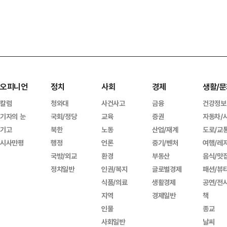
오피니언
정치
사회
경제
생활/문
칼럼
청와대
사건사고
금융
건강정보
기자의 눈
국회/정당
교육
증권
자동차/
기고
북한
노동
산업/재계
도로/교
시사만평
행정
언론
중기/벤처
여행/레
국방/외교
환경
부동산
음식/맛
정치일반
인권/복지
글로벌경제
패션/뷰
식품/의료
생활경제
공연/전
지역
경제일반
책
인물
종교
사회일반
날씨