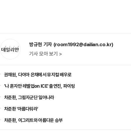
방규현 기자 (room1992@dailian.co.kr)
기사 모아 보기 >
권채원, 다이아 은채에서 뮤지컬 배우로
'나 혼자만 레벨업on ICE' 출연진, 파이팅
차준환, 그림자군단 일어나라
차준환 '아름다워라'
차준환, 이그리트와 아름다운 승부