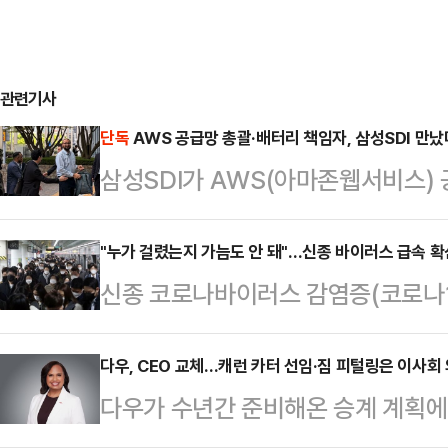
관련기사
단독
AWS 공급망 총괄·배터리 책임자, 삼성SDI 만
삼성SDI가 AWS(아마존웹서비스)
데이터센터용 배터리 협력 방안을 논
라 조달을 총괄하는 핵심 임원진이 
"누가 걸렸는지 가늠도 안 돼"…신종 바이러스 급속 확
신종 코로나바이러스 감염증(코로나19)
삼성SDI 관계자들과 미팅을 가졌다.
적으로 확산 조짐을 보이고 있다. 
Gruenkemeier) AWS 공급망 
오랜 기간 잠복했다가 다시 나타나는 특
다우, CEO 교체…캐런 카터 선임·짐 피털링은 이사회
Padilla) AWS 서버·네트워킹 공급
다우가 수년간 준비해온 승계 계획에
불린다.16일 일본 니혼게이자신문에 
Tyagi) AWS 에너지 저장 전략 
십 체제 전환에 나섰다.다우는 회장 