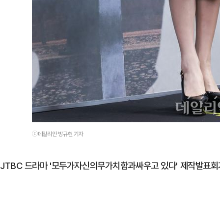
ⓒ데일리안 방규현 기자
JTBC 드라마 '모두가자신의무가치함과싸우고 있다' 제작발표회가