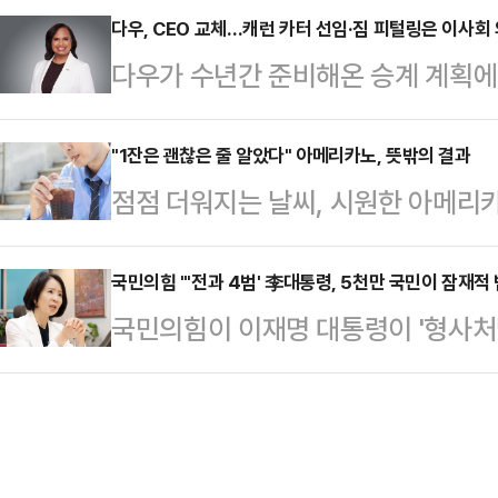
오랜 기간 잠복했다가 다시 나타나는 특
다우, CEO 교체…캐런 카터 선임·짐 피털링은 이사회
Padilla) AWS 서버·네트워킹 공급
다우가 수년간 준비해온 승계 계획에
불린다.16일 일본 니혼게이자신문에 
Tyagi) AWS 에너지 저장 전략 
십 체제 전환에 나섰다.다우는 회장 
공화국에서 처음 보고된 코로나19 변이 
월1일부로 집행 이사회 의장으로 전환
"1잔은 괜찮은 줄 알았다" 아메리카노, 뜻밖의 결과
국 이상으로 퍼졌다.지난해 9월부터
점점 더워지는 날씨, 시원한 아메리
카터를 신임 CEO로 선임했다고 16
해 들어 급속도로 확산하고 있다.지난
나 시럽을 넣지 않은 아메리카노 한 
성과 조직 안정성을 강화하기 위한 
취…
결과가 나왔다.16일 한국지질·동맥경화학회
국민의힘 "'전과 4범' 李대통령, 5천만 국민이 잠재적
이비스 선임 독립 이사는 "피털링은
국민의힘이 이재명 대통령이 '형사처벌
2024'에 따르면 국민건강영양조사(질
동안 전략과 조직문화, 장기적 경쟁력
"'전과 4범' 대통령의 눈에는 500
세 이상 성인의 고콜레스테롤혈증 조유
객, 임직원,…
보이는 모양"이라고 직격했다.최수진
중 1명 이상인 셈이다.커피 자체에 
"부처 눈에는 부처가 보이고, 돼지 
인이다.카페에서 판매되는 대부분의