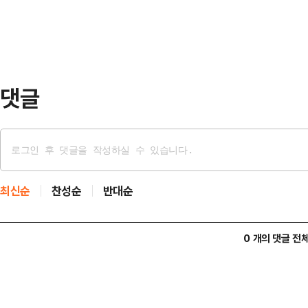
적했다.최 원내수석대변인은 "이 대
…
웬만하면 다 전과가 있다'는 희대의 
테두리 안에서 묵묵히 살아가는 국민
미문의 모독이…
댓글
최신순
찬성순
반대순
0 개의 댓글 전