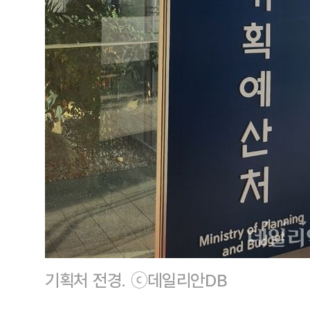
기획처 전경. ⓒ데일리안DB