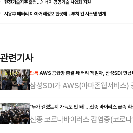
한전기술지주 출범…에너지 공공기술 사업화 지원
사용후 배터리 이력·거래정보 한곳에…부처 간 시스템 연계
관련기사
단독
AWS 공급망 총괄·배터리 책임자, 삼성SDI 만
삼성SDI가 AWS(아마존웹서비스)
데이터센터용 배터리 협력 방안을 논
라 조달을 총괄하는 핵심 임원진이 
"누가 걸렸는지 가늠도 안 돼"…신종 바이러스 급속 확
신종 코로나바이러스 감염증(코로나19)
삼성SDI 관계자들과 미팅을 가졌다.
적으로 확산 조짐을 보이고 있다. 
Gruenkemeier) AWS 공급망 