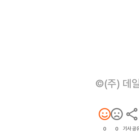
©(주) 데
기사 공
0
0