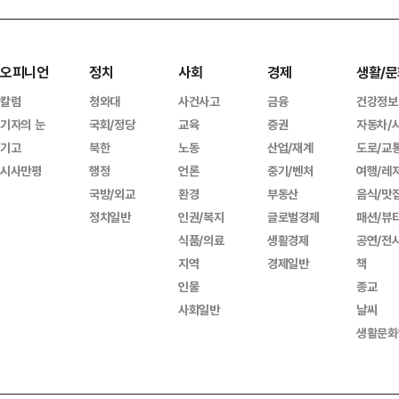
오피니언
정치
사회
경제
생활/문
칼럼
청와대
사건사고
금융
건강정보
기자의 눈
국회/정당
교육
증권
자동차/
기고
북한
노동
산업/재계
도로/교
시사만평
행정
언론
중기/벤처
여행/레
국방/외교
환경
부동산
음식/맛
정치일반
인권/복지
글로벌경제
패션/뷰
식품/의료
생활경제
공연/전
지역
경제일반
책
인물
종교
사회일반
날씨
생활문화