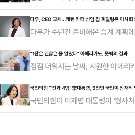
적으로 확산 조짐을 보이고 있다. 
Gruenkemeier) AWS 공급망 
오랜 기간 잠복했다가 다시 나타나는 특
다우, CEO 교체…캐런 카터 선임·짐 피털링은 이사회
Padilla) AWS 서버·네트워킹 공급
다우가 수년간 준비해온 승계 계획에
불린다.16일 일본 니혼게이자신문에 
Tyagi) AWS 에너지 저장 전략 
십 체제 전환에 나섰다.다우는 회장 
공화국에서 처음 보고된 코로나19 변이 
월1일부로 집행 이사회 의장으로 전환
"1잔은 괜찮은 줄 알았다" 아메리카노, 뜻밖의 결과
국 이상으로 퍼졌다.지난해 9월부터
점점 더워지는 날씨, 시원한 아메리
카터를 신임 CEO로 선임했다고 16
해 들어 급속도로 확산하고 있다.지난
나 시럽을 넣지 않은 아메리카노 한 
성과 조직 안정성을 강화하기 위한 
취…
결과가 나왔다.16일 한국지질·동맥경화학회
국민의힘 "'전과 4범' 李대통령, 5천만 국민이 잠재적
이비스 선임 독립 이사는 "피털링은
국민의힘이 이재명 대통령이 '형사처벌
2024'에 따르면 국민건강영양조사(질
동안 전략과 조직문화, 장기적 경쟁력
"'전과 4범' 대통령의 눈에는 500
세 이상 성인의 고콜레스테롤혈증 조유
객, 임직원,…
보이는 모양"이라고 직격했다.최수진
중 1명 이상인 셈이다.커피 자체에 