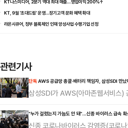
KT나스미디어, 2분기 역대 최대 매출…영업이익 200%↑
KT, 9월 '초대드림' 운영…장기고객 문화 혜택 확대
라온시큐어, 정부 블록체인 인재 양성사업 수행기업 선정
관련기사
단독
AWS 공급망 총괄·배터리 책임자, 삼성SDI 만
삼성SDI가 AWS(아마존웹서비스)
데이터센터용 배터리 협력 방안을 논
라 조달을 총괄하는 핵심 임원진이 
"누가 걸렸는지 가늠도 안 돼"…신종 바이러스 급속 확
신종 코로나바이러스 감염증(코로나19)
삼성SDI 관계자들과 미팅을 가졌다.