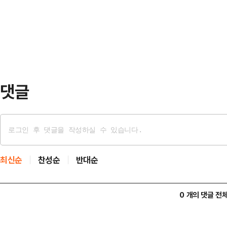
"부처 눈에는 부처가 보이고, 돼지 
인이다.카페에서 판매되는 대부분의
적했다.최 원내수석대변인은 "이 대
…
웬만하면 다 전과가 있다'는 희대의 
테두리 안에서 묵묵히 살아가는 국민
미문의 모독이…
댓글
최신순
찬성순
반대순
0 개의 댓글 전