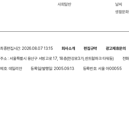
사회일반
날씨
생활문화
최종편집시간: 2026.08.07 13:15
회사소개
편집규약
광고제휴문의
주소 : 서울특별시 용산구 서빙고로 17, 18층(한강로3가,센트럴파크 타워동)
전화 
제호: 데일리안
등록일/발행일: 2005.09.13
등록번호: 서울 아00055