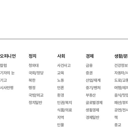
오피니언
정치
사회
경제
생활/문
칼럼
청와대
사건사고
금융
건강정보
기자의 눈
국회/정당
교육
증권
자동차/
기고
북한
노동
산업/재계
도로/교
시사만평
행정
언론
중기/벤처
여행/레
국방/외교
환경
부동산
음식/맛
정치일반
인권/복지
글로벌경제
패션/뷰
식품/의료
생활경제
공연/전
지역
경제일반
책
인물
종교