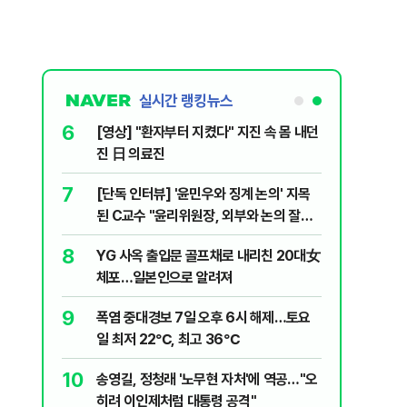
실시간 랭킹뉴스
6
 논산 훈련소
[영상] "환자부터 지켰다" 지진 속 몸 내던
간행군 한다
진 日 의료진
7
 외치자…與
[단독 인터뷰] '윤민우와 징계 논의' 지목
하라"
된 C교수 "윤리위원장, 외부와 논의 잘못
된 행위"
8
문가가 경고한
YG 사옥 출입문 골프채로 내리친 20대女
체포…일본인으로 알려져
9
XT "12
폭염 중대경보 7일 오후 6시 해제…토요
일 최저 22℃, 최고 36℃
10
개편에 개미
송영길, 정청래 '노무현 자처'에 역공…"오
히려 이인제처럼 대통령 공격"