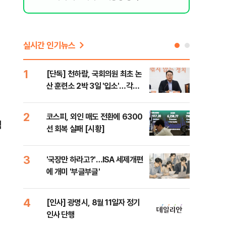
실시간 인기뉴스
1
6
[단독] 천하람, 국회의원 최초 논
[단
산 훈련소 2박 3일 '입소'…각개
1%
전투·야간행군 한다
2
7
코스피, 외인 매도 전환에 6300
[내
식
선 회복 실패 [시황]
나기
3
8
'국장만 하라고?'…ISA 세제개편
[현
에 개미 '부글부글'
중 
는 
4
9
[인사] 광명시, 8월 11일자 정기
[단
인사 단행
의'