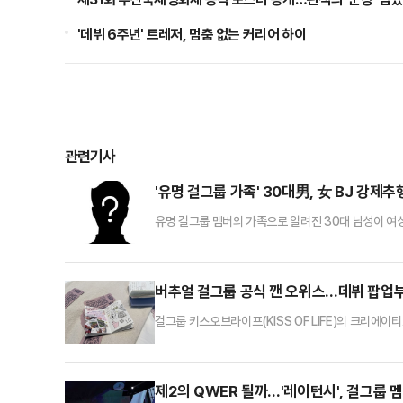
'데뷔 6주년' 트레저, 멈춤 없는 커리어 하이
관련기사
'유명 걸그룹 가족' 30대男, 女 BJ 강제추
유명 걸그룹 멤버의 가족으로 알려진 30대 남성이 여성
울 강남경찰서는 전날 30대 남성 A씨를 강제추행 혐의
BJ와 서울 강남구 한 식당에서 식사와 술자리를 가진 뒤
팬이 일정 금액을 후원하면 BJ와 사적인 만남을 가질 
버추얼 걸그룹 공식 깬 오위스…데뷔 팝업부
걸그룹 키스오브라이프(KISS OF LIFE)의 크리에이
가 데뷔와 함께 팝업스토어를 열며 이색 행보에 나섰다
뷔 초기부터 대중성과 여성향 감성을 전면에 내세우며 
그룹의 정체성을 공간으로 구현한 자리였다. 꿈속에서 
제2의 QWER 될까…'레이턴시', 걸그룹 멤