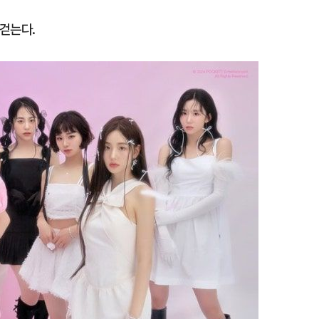
걷는다.
1
[단독] 천하람, 국회의원 최초
2박 3일 '입소'…각개전투·야
2
송영길·김민석, '조희대 탄핵'
법사위원들 "즉시 대법관 제청
3
"편해서 매일 신었는데"...전
'크록스'의 숨은 위험
4
하닉 프리마켓 하한가 논란에…N
일부터 상·하한가 주문금지"
5
'국장만 하라고?'…ISA 세제
'부글부글'