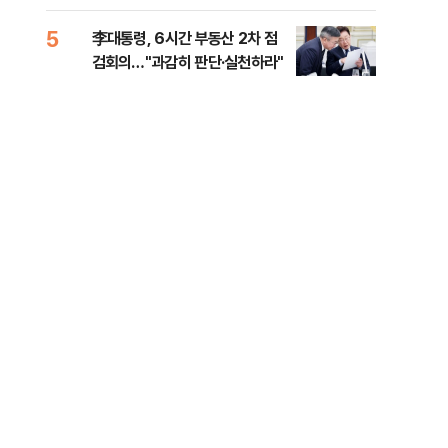
외부
5
10
李대통령, 6시간 부동산 2차 점
이란
검회의…"과감히 판단·실천하라"
호르