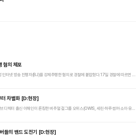
행 혐의 체포
 인터넷 방송 진행자(BJ)를 강제추행한 혐의로 경찰에 붙잡혔다.17일 경찰에 따르면 서
로 현행범 체포해 조사 중이다.A씨는 지난 16일 ‘식사 데이트권’을 통해 처음 만난 여성
 자신의 집으로 데려가 동의 없이 신체 접촉을 한 혐의를 받는다. 해당 ‘식사 데이트권’은
수 있는 형태로 A씨는 약 300만원 상당을 지불한…
터 차별화 [D:현장]
티브 디렉터 출신 이해인이 론칭한 버추얼 걸그룹 오위스(OWIS, 세린·하루·썸머·소이·유니
. 남성 팬을 중심으로 프로모션을 펼치는 기존 버추얼 걸그룹과는 다른 결로, 오위스는 데
차별화를 꾀했다.25일 서울 여의도 더현대 서울 5층과 6층에서 진행 중인 오위스 팝업
현실에서 이루지 못한 목표를 펼친다는 팀의 탄생 취지에 …
버들의 밴드 도전기 [D:현장]