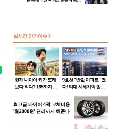
릴 통쾌 액션 #'지금 불륜이 문제
가 아닙니다' 코미디+미스터리 장
르 #대한축구협회 청문회 [주간
사진관]