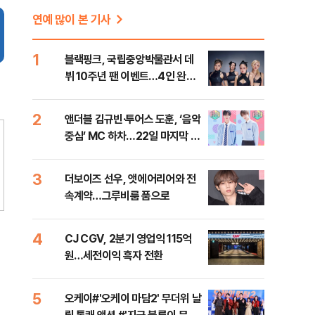
연예 많이 본 기사
1
블랙핑크, 국립중앙박물관서 데
뷔 10주년 팬 이벤트…4인 완전
체 참석
2
앤더블 김규빈·투어스 도훈, ‘음악
중심’ MC 하차…22일 마지막 방
송
3
더보이즈 선우, 앳에어리어와 전
속계약…그루비룸 품으로
4
CJ CGV, 2분기 영업익 115억
원…세전이익 흑자 전환
5
오케이#'오케이 마담2' 무더위 날