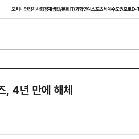
오피니언
정치
사회
경제
생활/문화
IT/과학
연예
스포츠
세계
수도권
포토
D-
, 4년 만에 해체