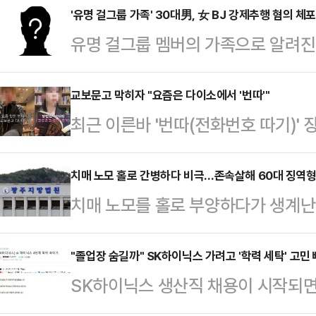
오랜 기간 잠복했다가 다시 나타나는 특
'유명 걸그룹 가족' 30대男, 女 BJ 강제추행 혐의 체포
유명 걸그룹 멤버의 가족으로 알려진
불린다.16일 일본 니혼게이자신문에 
(BJ)를 강제추행한 혐의로 경찰에 
공화국에서 처음 보고된 코로나19 변이 
경찰서는 전날 30대 남성 A씨를 강
교보문고 막히자 "요즘은 다이소에서 '번따'"
국 이상으로 퍼졌다.지난해 9월부터
최근 이른바 '번따(전화번호 따기)'
다.A씨는 지난 16일 ‘식사 데이트권
해 들어 급속도로 확산하고 있다.지난
지자 대체 장소로 다이소를 언급한 
구 한 식당에서 식사와 술자리를 가진
취…
한 온라인 커뮤니티에는 '교보문고 번
치매 노모 홀로 간병하다 비극…존속살해 60대 징역
체 접촉을 한 혐의를 받는다. 해당 ‘
치매 노모를 홀로 부양하다가 생계난
소 번따'라는 제목의 글이 올라왔다.
하면 BJ와 사적인 만남을 가질 수 있
이 선고됐다.17일 법조계에 따르면 
보문고 가지 말고 다이소 화장품 매대
불한…
장판사)는 이날 존속살해 혐의로 기소
"졸업장 숨길까" SK하이닉스 가려고 '학력 세탁' 고민
에 가서 쇼핑한다는 것은 검소하고 
SK하이닉스 생산직 채용이 시작되면
다.A씨는 올해 1월13일 오전 전남 
개인적인 해석을 전했다.이어 "화장
추려는 이른바 ‘역(逆) 학력’ 고민까
게 한 혐의로 구속기소됐다.농사로 