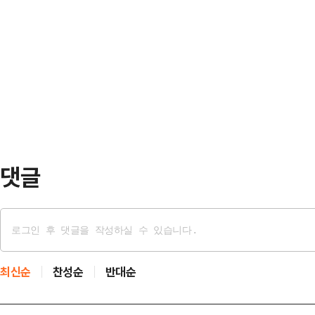
다는 것…
이지에 따르면 회사는 오는 22일까지
앓는 어머니를 홀로 부양하다가 생계
지원서를 접수한다.지원 자격이 고등
른 것으로 조사됐다.A씨는 실종 배회
업 커뮤니티에는 “4년제 학위를 숨기
그러나 최근 …
위로만 지원할 수 있느냐”등의 문의
과급 가능성이 부각되며 입사 경쟁이 
실제로 채용 …
댓글
최신순
찬성순
반대순