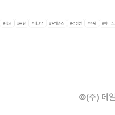
#광고
#논란
#매그넘
#발레슈즈
#선정성
#수위
#아이스
©(주) 데