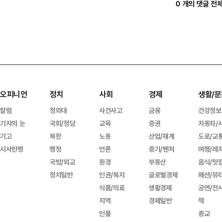
0 개의 댓글 전
오피니언
정치
사회
경제
생활/문
칼럼
청와대
사건사고
금융
건강정보
기자의 눈
국회/정당
교육
증권
자동차/
기고
북한
노동
산업/재계
도로/교
시사만평
행정
언론
중기/벤처
여행/레
국방/외교
환경
부동산
음식/맛
정치일반
인권/복지
글로벌경제
패션/뷰
식품/의료
생활경제
공연/전
지역
경제일반
책
인물
종교