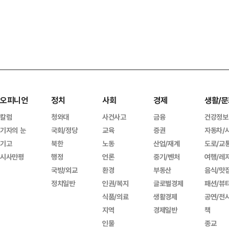
오피니언
정치
사회
경제
생활/문
칼럼
청와대
사건사고
금융
건강정보
기자의 눈
국회/정당
교육
증권
자동차/
기고
북한
노동
산업/재계
도로/교
시사만평
행정
언론
중기/벤처
여행/레
국방/외교
환경
부동산
음식/맛
정치일반
인권/복지
글로벌경제
패션/뷰
식품/의료
생활경제
공연/전
지역
경제일반
책
인물
종교