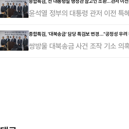
데 이어 현판식을 열고 본격 수사에 
종합특검, 전 대통령실 행정관 참고인 소환…관저 이전
특검은 대한변호사협회 등에서 특검보
윤석열 정부의 대통령 관저 이전 특
사를 우선하겠단 방침인데, 이와 관련
에 임명을 요청한 것으로 전해졌다. 
검사팀이 당시 공사 업체 선정에 관
로 지목된다.24일 법조계에 따르면 
이…
사 중이다.16일 법조계에 따르면 특
종합특검, '대북송금' 담당 특검보 변경…"공정성 우려 
열고 본격적인 활동에 들어간다. 지난
쌍방울 대북송금 사건 조작 기소 의
참고인 신분으로 소환해 관저 공사 
수사 준비를 마무리 하고 수사에 착
영 특별검사)이 담당 특검보를 권영
정 과정 등을 확인하고 있다.황 전
기간은 90…
다.특검팀은 16일 "서울고검으로부
설업 면허가 없는 21그램이 관저 이
대통령실 개입 의혹과 관련한 '국정
로 지난해 12월 김오진 전 국토교통
헌 특별검사보로 변경했다"고 밝혔다
기본법에 따르면 증…
영빈 특검보가 과거 이화영, 방용철
도 "향후 수사과정에서 제기될 수 있
고 변경 이유를 설명했다.권 특…