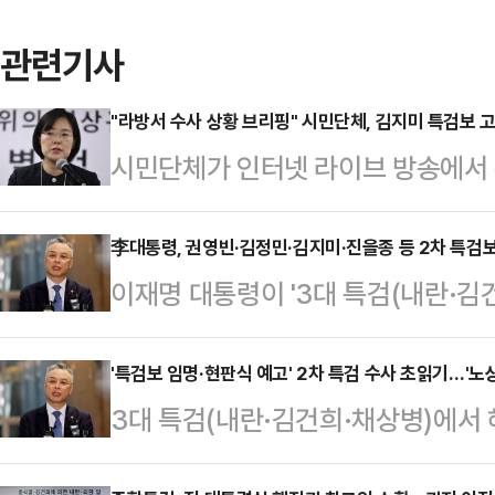
관련기사
"라방서 수사 상황 브리핑" 시민단체, 김지미 특검보 
시민단체가 인터넷 라이브 방송에서 
팀의 김지미 특검보를 경찰에 고발했
민민생대책위원회는 이날 김지미 특검
李대통령, 권영빈·김정민·김지미·진을종 등 2차 특검
이재명 대통령이 '3대 특검(내란·김
누설, 피의사실 공표 등 혐의로 서
는 권창영 2차 종합특검의 특검보 
창영 특검에 대해서도 "관리감독 소
23일 오후 언론 공지를 통해 "권창
'특검보 임명·현판식 예고' 2차 특검 수사 초읽기…'노
다"며 직무유기 등 혐의로 함께 고발
3대 특검(내란·김건희·채상병)에서 
특검보 후보자 중 권영빈(연수원 31기
튜브 채널 '김어준의 겸손은힘들다 뉴
특검의 출범이 임박했다. 특별검사보
수원 37기), 진을종(연수원 37기)
특검팀 인력 구성과 주요 …